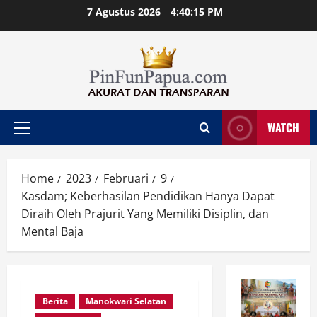
Skip
7 Agustus 2026
4:40:16 PM
to
content
WATCH
Primary
Menu
Home
2023
Februari
9
Kasdam; Keberhasilan Pendidikan Hanya Dapat
Diraih Oleh Prajurit Yang Memiliki Disiplin, dan
Mental Baja
Berita
Manokwari Selatan