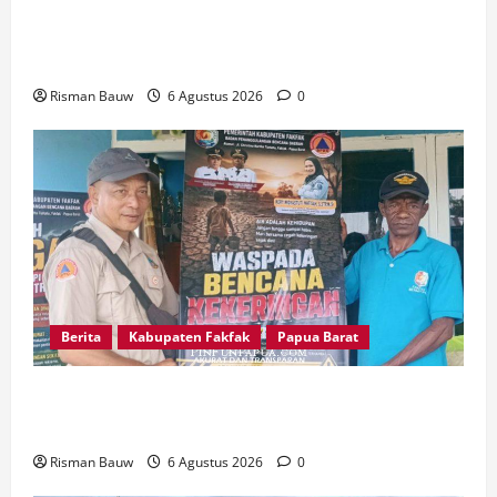
Kapolres Fakfak, AKBP Naim Ishak Hadiri Doa
Syukuran 666 Tahun Masuknya Agama Islam di
Tanah Papua
Risman Bauw
6 Agustus 2026
0
Berita
Kabupaten Fakfak
Papua Barat
Kepala Kampung Otoweri Apresiasi Langkah
BPBD Fakfak Edukasi Warga Hadapi Kekeringan
Risman Bauw
6 Agustus 2026
0