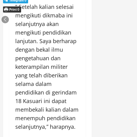
Telegram
0
” Setelah kalian selesai
Print
0
mengikuti dikmaba ini
selanjutnya akan
mengikuti pendidikan
lanjutan. Saya berharap
dengan bekal ilmu
pengetahuan dan
keterampilan militer
yang telah diberikan
selama dalam
pendidikan di gerindam
18 Kasuari ini dapat
membekali kalian dalam
menempuh pendidikan
selanjutnya,” harapnya.