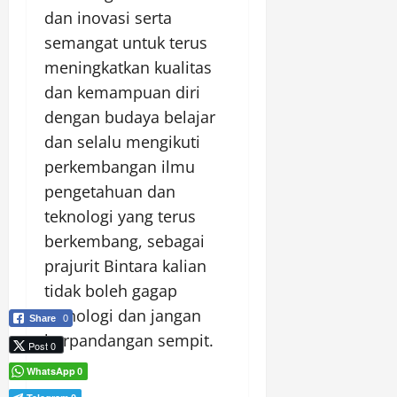
dan inovasi serta
semangat untuk terus
meningkatkan kualitas
dan kemampuan diri
dengan budaya belajar
dan selalu mengikuti
perkembangan ilmu
pengetahuan dan
teknologi yang terus
berkembang, sebagai
prajurit Bintara kalian
tidak boleh gagap
teknologi dan jangan
Share
0
berpandangan sempit.
Post 0
WhatsApp
0