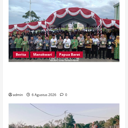
Berita
Manokwari
Papua Barat
Peringatan 666 Tahun Islam di Tanah Papua,
MUI Papua Barat Ajak Umat Perkuat Toleransi
dan Bangun Peradaban
admin
6 Agustus 2026
0