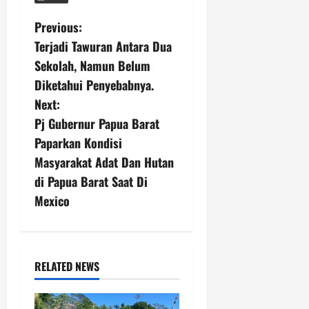
P
Previous:
Terjadi Tawuran Antara Dua
o
Sekolah, Namun Belum
s
Diketahui Penyebabnya.
Next:
t
Pj Gubernur Papua Barat
n
Paparkan Kondisi
Masyarakat Adat Dan Hutan
a
di Papua Barat Saat Di
v
Mexico
i
g
RELATED NEWS
a