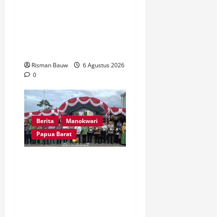
Kepala Kampung Otoweri
Apresiasi Langkah BPBD
Fakfak Edukasi Warga
Hadapi Kekeringan
Risman Bauw
6 Agustus 2026
0
Berita
Manokwari
Papua Barat
Peringatan 666 Tahun
Islam di Tanah Papua, MUI
Papua Barat Ajak Umat
Perkuat Toleransi dan
Bangun Peradaban