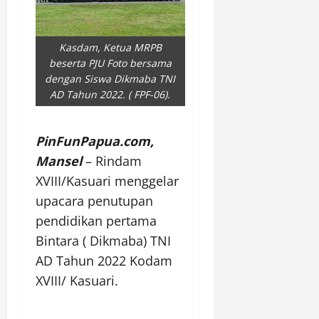
Kasdam, Ketua MRPB
beserta PJU Foto bersama
dengan Siswa Dikmaba TNI
AD Tahun 2022. ( FPF-06).
PinFunPapua.com,
Mansel
– Rindam
XVIII/Kasuari menggelar
upacara penutupan
pendidikan pertama
Bintara ( Dikmaba) TNI
AD Tahun 2022 Kodam
XVIII/ Kasuari.