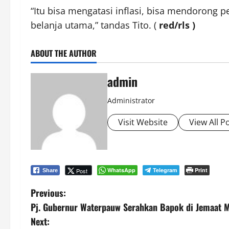
“Itu bisa mengatasi inflasi, bisa mendorong
belanja utama,” tandas Tito. (
red/rls )
ABOUT THE AUTHOR
admin
Administrator
Visit Website
View All P
WhatsApp
Telegram
Print
Post
Share
P
Previous:
Pj. Gubernur Waterpauw Serahkan Bapok di Jemaat M
o
Next: