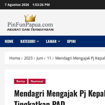
Skip
7 Agustus 2026
1:53:27 PM
to
content
HOME
KATEGORI
LAMAN
OPINI
Home
2023
Juni
11
Mendagri Mengajak Pj Kepa
Berita
Nasional
Mendagri Mengajak Pj Kepa
Tingkatkan PAD