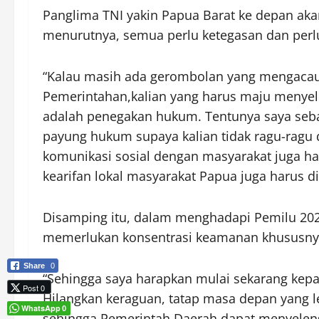
Panglima TNI yakin Papua Barat ke depan akan
menurutnya, semua perlu ketegasan dan perl
“Kalau masih ada gerombolan yang mengaca
Pemerintahan,kalian yang harus maju menyeles
adalah penegakan hukum. Tentunya saya seb
payung hukum supaya kalian tidak ragu-ragu 
komunikasi sosial dengan masyarakat juga ha
kearifan lokal masyarakat Papua juga harus d
Disamping itu, dalam menghadapi Pemilu 20
memerlukan konsentrasi keamanan khususnya 
Share
0
“Sehingga saya harapkan mulai sekarang kepada
Post 0
Hilangkan keraguan, tatap masa depan yang le
WhatsApp
0
sehingga Pemerintah Daerah dapat menyeleng