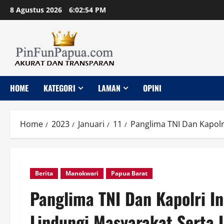
Skip
8 Agustus 2026
6:02:55 PM
to
content
HOME
KATEGORI
LAMAN
OPINI
Home
2023
Januari
11
Panglima TNI Dan Kapolr
Berita
Manokwari
Papua Barat
Panglima TNI Dan Kapolri I
Lindungi Masyarakat Serta 