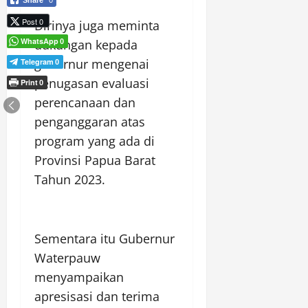
Share
0
Post 0
Dirinya juga meminta
WhatsApp
dukungan kepada
0
gubernur mengenai
Telegram
0
penugasan evaluasi
Print
0
perencanaan dan
penganggaran atas
program yang ada di
Provinsi Papua Barat
Tahun 2023.
Sementara itu Gubernur
Waterpauw
menyampaikan
apresisasi dan terima