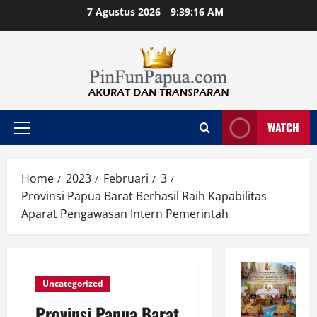
Skip
7 Agustus 2026
9:39:17 AM
to
content
WATCH
Primary
Menu
Home
2023
Februari
3
Provinsi Papua Barat Berhasil Raih Kapabilitas
Aparat Pengawasan Intern Pemerintah
Uncategorized
Provinsi Papua Barat