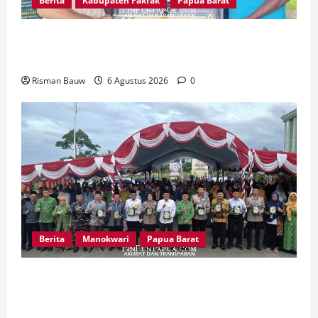
Berita
Kabupaten Fakfak
Papua Barat
Kepala Kampung Otoweri Apresiasi Langkah
BPBD Fakfak Edukasi Warga Hadapi Kekeringan
Risman Bauw
6 Agustus 2026
0
Berita
Manokwari
Papua Barat
Peringatan 666 Tahun Islam di Tanah Papua,
MUI Papua Barat Ajak Umat Perkuat Toleransi
dan Bangun Peradaban