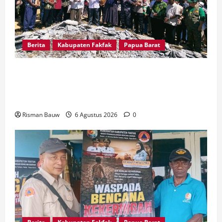
Berita
Kabupaten Fakfak
Papua Barat
Kapolres Fakfak, AKBP Naim Ishak Hadiri Doa
Syukuran 666 Tahun Masuknya Agama Islam di
Tanah Papua
Risman Bauw
6 Agustus 2026
0