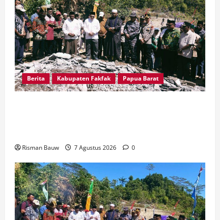
Berita
Kabupaten Fakfak
Papua Barat
Sambut Puncak 666 Tahun Islam, Bupati Fakfak
dan Forkopimda Ziarah ke Situs Bersejarah
Kampung Gar
Risman Bauw
7 Agustus 2026
0