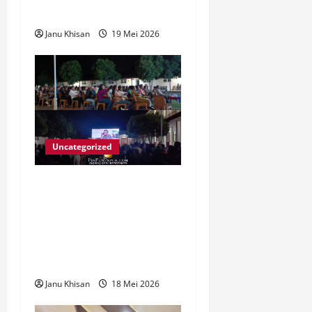
Tengah Masyarakat
Janu Khisan
19 Mei 2026
Uncategorized
STIH Manokwari Gelar
Nobar Film Pesta Babi,
Penonton Gaungkan
#papuabukantanahkoson
g
Janu Khisan
18 Mei 2026