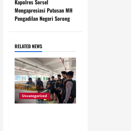
n
Kapolres Sorsel
Mengapresiasi Putusan MH
a
Pengadilan Negeri Sorong
v
i
RELATED NEWS
g
a
t
i
Uncategorized
o
n
Polda Papua Barat Gelar
Patroli Harkamtibmas,
Wujud Kehadiran Polri Di