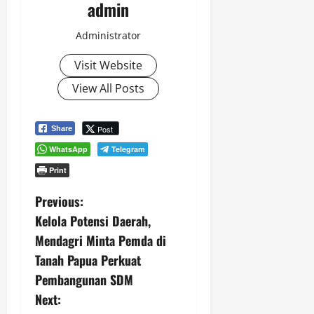
admin
Administrator
Visit Website
View All Posts
Post
Share
WhatsApp
Telegram
Print
P
Previous:
Kelola Potensi Daerah,
o
Mendagri Minta Pemda di
s
Tanah Papua Perkuat
Pembangunan SDM
t
Next: