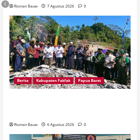
Risman Bauw
7 Agustus 2026
0
Berita
Kabupaten Fakfak
Papua Barat
Kapolres Fakfak, AKBP Naim Ishak Hadiri Doa
Syukuran 666 Tahun Masuknya Agama Islam di
Tanah Papua
Risman Bauw
6 Agustus 2026
0