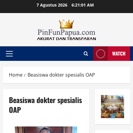
Skip
7 Agustus 2026
6:21:01 AM
to
content
WATCH
Primary
Menu
Home
Beasiswa dokter spesialis OAP
Beasiswa dokter spesialis
OAP