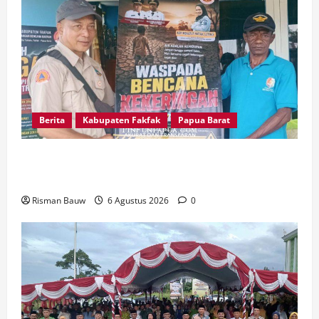
Berita
Kabupaten Fakfak
Papua Barat
Kepala Kampung Otoweri Apresiasi Langkah
BPBD Fakfak Edukasi Warga Hadapi Kekeringan
Risman Bauw
6 Agustus 2026
0