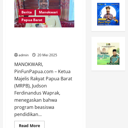
Berita
Manokwari
Papua Barat
Ketua MRPB, Beasiswa Dokter
Spesialis bagi OAP adalah Solusi
Krisis Tenaga Medis Papua Barat
admin
20 Mei 2025
MANOKWARI,
PinFunPapua.com – Ketua
Majelis Rakyat Papua Barat
(MRPB), Judson
Ferdinandus Waprak,
menegaskan bahwa
program beasiswa
pendidikan...
Read
Read More