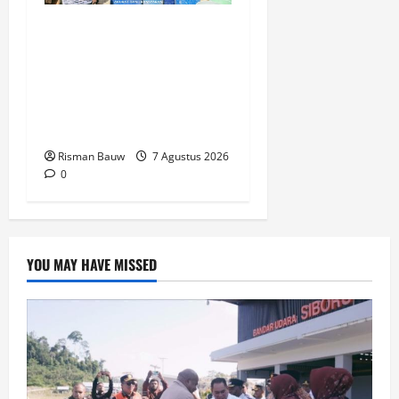
Kapolres Fakfak AKBP
Naim Ishak Turun
Langsung Salurkan 6.600
Liter Air Bersih untuk
Warga Fakfak Selatan
Risman Bauw
7 Agustus 2026
0
YOU MAY HAVE MISSED