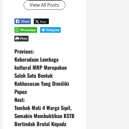
View All Posts
Post
Share
WhatsApp
Telegram
Print
P
Previous:
Keberadaan Lembaga
o
kultural MRP Merupakan
s
Salah Satu Bentuk
Kekhususan Yang Dimiliki
t
Papua
n
Next:
Tembak Mati 4 Warga Sipil,
a
Semakin Membuktikan KSTB
v
Bertindak Brutal Kepada