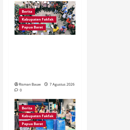
Berita
Kabupaten Fakfak
Papua Barat
Jelang Puncak 666 Tahun
Agama Islam Masuk di
Tanah Papua, Polres
Fakfak Siagakan 214
Personel
Risman Bauw
7 Agustus 2026
0
Berita
Kabupaten Fakfak
Papua Barat