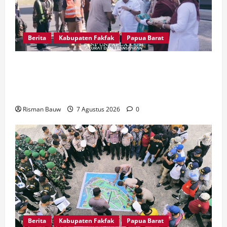
Berita
Kabupaten Fakfak
Papua Barat
Satu Tungku Tiga Batu Menggema, Bupati-
Wabup Fakfak Sambut Gubernur Papua dan
Papua Barat
Risman Bauw
7 Agustus 2026
0
Berita
Kabupaten Fakfak
Papua Barat