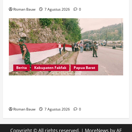
Warga Fakfak Selatan
Risman Bauw
7 Agustus 2026
0
Berita
Kabupaten Fakfak
Papua Barat
Sambut HUT ke-81 RI, Koramil Fakfak dan PPM
Bentangkan Merah Putih 300 Meter di Jalan Yos
Sudarso
Risman Bauw
7 Agustus 2026
0
Copyright © All rights reserved.
|
MoreNews
by AF