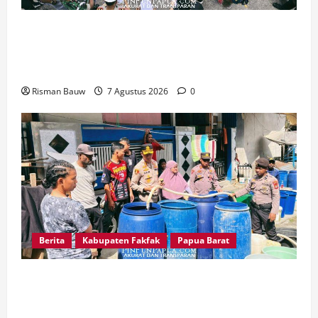
Jelang Puncak 666 Tahun Agama Islam Masuk di
Tanah Papua, Polres Fakfak Siagakan 214
Personel
Risman Bauw
7 Agustus 2026
0
Berita
Kabupaten Fakfak
Papua Barat
Kapolres Fakfak AKBP Naim Ishak Turun
Langsung Salurkan 6.600 Liter Air Bersih untuk