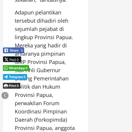
Adapun pelantikan
tersebut dihadiri oleh
sejumlah pejabat di
lingkup Provinsi Papua.
Mereka yang hadir di
Share
0
antaranya pimpinan
Post 0
MRP Provinsi Papua,
WhatsApp
0
Staf Ahli Gubernur
Telegram
Bidang Pemerintahan
0
Politik dan Hukum
Print
0
Provinsi Papua,
perwakilan Forum
Koordinasi Pimpinan
Daerah (Forkopimda)
Provinsi Papua, anggota