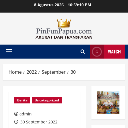
Skip
8 Agustus 2026
10:59:11 PM
to
content
WATCH
Primary
Menu
Home
2022
September
30
Berita
Uncategorized
admin
30 September 2022