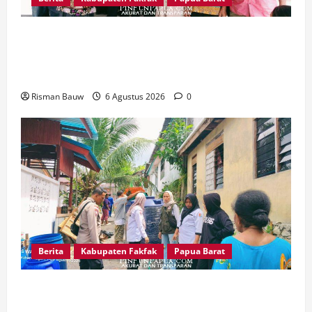
Pemkab Fakfak Salurkan Drum Air dan Mesin
Babat Rumput, Perkuat Ketahanan Air Bersih
dan Kebersihan Lingkungan
Risman Bauw
6 Agustus 2026
0
Berita
Kabupaten Fakfak
Papua Barat
Kemarau Panjang, Polri-TNI-Pemkab Fakfak
Ringankan Beban Warga Kekurangan Air