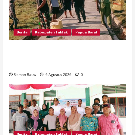
Berita
Kabupaten Fakfak
Papua Barat
Babinsa dan Warga Kampung Otoweri Gotong
Royong Bersihkan Lingkungan Sambut HUT ke-
81 RI
Risman Bauw
6 Agustus 2026
0
Berita
Kabupaten Fakfak
Papua Barat