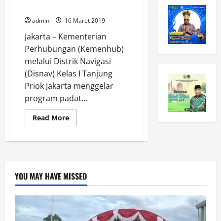
Padat Karya
admin
16 Maret 2019
Jakarta – Kementerian
Perhubungan (Kemenhub)
melalui Distrik Navigasi
(Disnav) Kelas I Tanjung
Priok Jakarta menggelar
program padat...
Read
Read More
more
about
Bersih-
bersih,
60
Warga
Tanjung
Priok
YOU MAY HAVE MISSED
Ikuti
Program
Padat
Karya