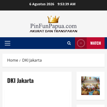
Skip
6 Agustus 2026
9:53:39 AM
to
content
WATCH
Primary
Menu
Home
DKI Jakarta
DKI Jakarta
Berita
Bersih-bersih, 60 Warga
Tanjung Priok Ikuti Program