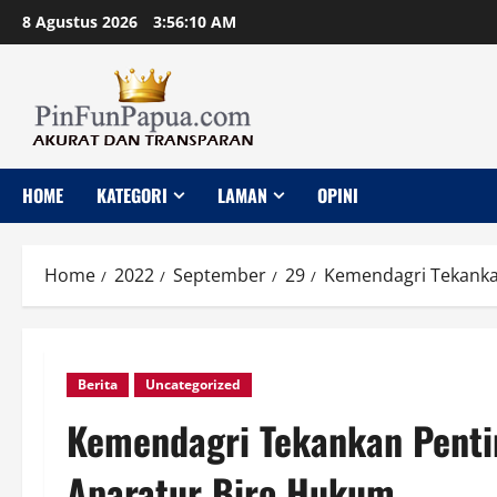
Skip
8 Agustus 2026
3:56:11 AM
to
content
HOME
KATEGORI
LAMAN
OPINI
Home
2022
September
29
Kemendagri Tekanka
Berita
Uncategorized
Kemendagri Tekankan Penti
Aparatur Biro Hukum