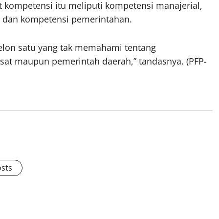
ompetensi itu meliputi kompetensi manajerial,
l, dan kompetensi pemerintahan.
selon satu yang tak memahami tentang
usat maupun pemerintah daerah,” tandasnya. (PFP-
osts