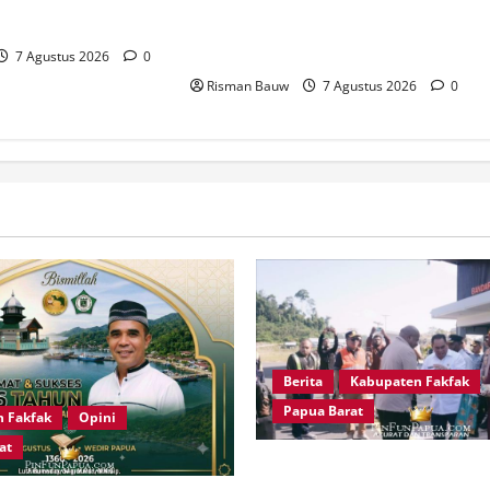
a dan Papua Barat
Polres Fakfak Siagakan 214
Personel
7 Agustus 2026
0
Risman Bauw
7 Agustus 2026
0
Berita
Kabupaten Fakfak
Papua Barat
 Fakfak
Opini
at
Satu Tungku Tiga Batu Meng