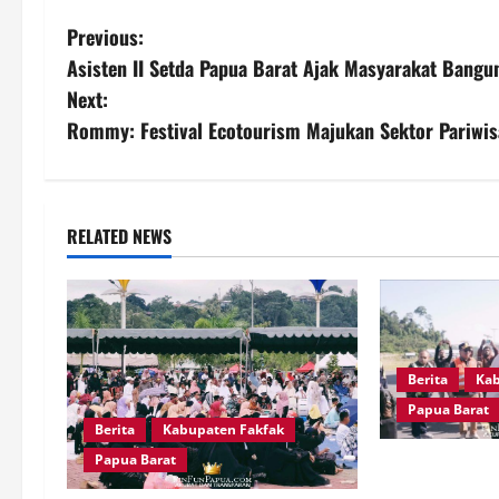
P
Previous:
Asisten II Setda Papua Barat Ajak Masyarakat Bangu
o
Next:
s
Rommy: Festival Ecotourism Majukan Sektor Pariwisa
t
n
RELATED NEWS
a
v
i
Berita
Kab
g
Papua Barat
Berita
Kabupaten Fakfak
a
Papua Barat
Satu Tungku T
Bupati-Wabup