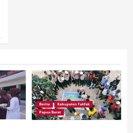
Berita
Kabupaten Fakfak
Papua Barat
gema,
Jelang Puncak 666 Tahun Agama Islam