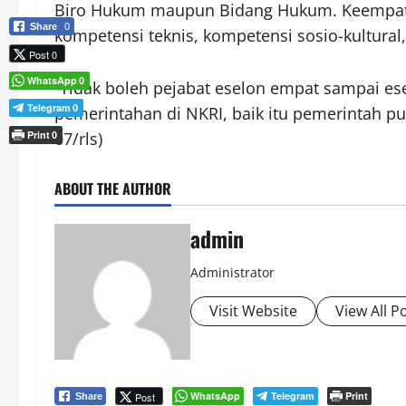
Biro Hukum maupun Bidang Hukum. Keempat k
Share
0
kompetensi teknis, kompetensi sosio-kultura
Post 0
WhatsApp
0
“Tidak boleh pejabat eselon empat sampai e
Telegram
0
pemerintahan di NKRI, baik itu pemerintah p
Print
07/rls)
0
ABOUT THE AUTHOR
admin
Administrator
Visit Website
View All P
WhatsApp
Telegram
Print
Post
Share