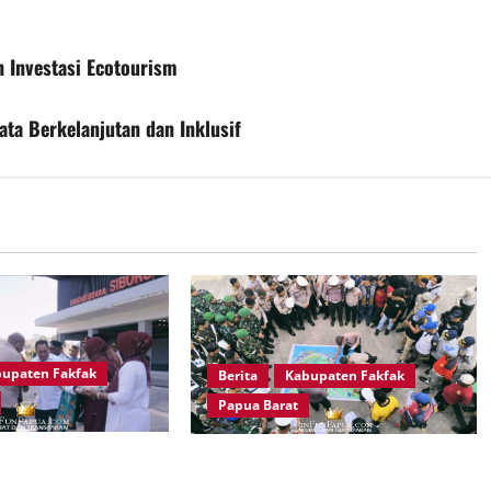
n Investasi Ecotourism
ta Berkelanjutan dan Inklusif
upaten Fakfak
Berita
Kabupaten Fakfak
Papua Barat
iga Batu Menggema,
Jelang Puncak 666 Tahun Agama
 Fakfak Sambut
Islam Masuk di Tanah Papua,