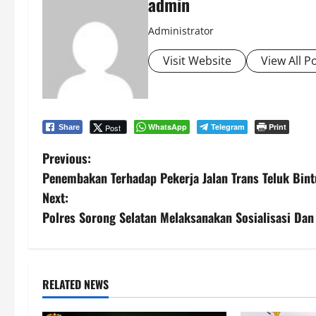
admin
Administrator
Visit Website
View All P
WhatsApp
Telegram
Print
Post
Share
P
Previous:
Penembakan Terhadap Pekerja Jalan Trans Teluk Bin
o
Next:
s
Polres Sorong Selatan Melaksanakan Sosialisasi Da
t
n
RELATED NEWS
a