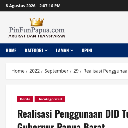
Skip
8 Agustus 2026
2:07:17 PM
to
content
HOME
KATEGORI
LAMAN
OPINI
Home
2022
September
29
Realisasi Pengguna
Berita
Uncategorized
Realisasi Penggunaan DID T
Gubernur Papua Barat