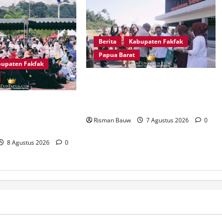
Berita
Kabupaten Fakfak
Papua Barat
upaten Fakfak
Satu Tungku Tiga Batu Menggema,
Bupati-Wabup Fakfak Sambut
66 Tahun Islam
Gubernur Papua dan Papua Barat
apua, Ratusan
Risman Bauw
7 Agustus 2026
0
 RTH KH Ma’ruf Amin
8 Agustus 2026
0