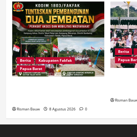
Berita
Papua Bar
Berita
Kabupaten Fakfak
Papua Barat
Pawai Fajar
Tanah Papu
Dandim Wahlin Rahman: Dua Jembatan
KH Ma’ruf 
Ini Bukti Nyata TNI Peduli Masyarakat
Fakfak
Risman Bau
Risman Bauw
8 Agustus 2026
0