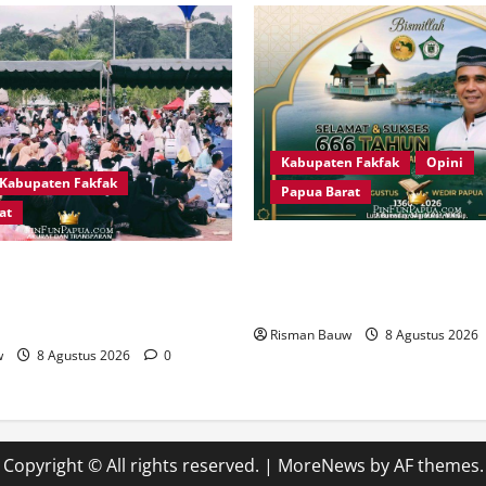
Kabupaten Fakfak
Opini
Kabupaten Fakfak
Papua Barat
at
666 Tahun Islam di Tanah Pa
 666 Tahun Islam Masuk
yang Harus Dirawat, Bukan S
a, Ratusan Muslim Padati RTH
Dirayakan
Amin
Risman Bauw
8 Agustus 2026
w
8 Agustus 2026
0
Copyright © All rights reserved.
|
MoreNews
by AF themes.