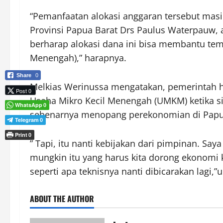
“Pemanfaatan alokasi anggaran tersebut mas
Provinsi Papua Barat Drs Paulus Waterpauw, a
berharap alokasi dana ini bisa membantu te
Menengah),” harapnya.
Share
0
Melkias Werinussa mengatakan, pemerintah h
Post 0
Usaha Mikro Kecil Menengah (UMKM) ketika si
WhatsApp
0
sebenarnya menopang perekonomian di Papu
Telegram
0
Print
0
” Tapi, itu nanti kebijakan dari pimpinan. Say
mungkin itu yang harus kita dorong ekonomi k
seperti apa teknisnya nanti dibicarakan lagi,
ABOUT THE AUTHOR