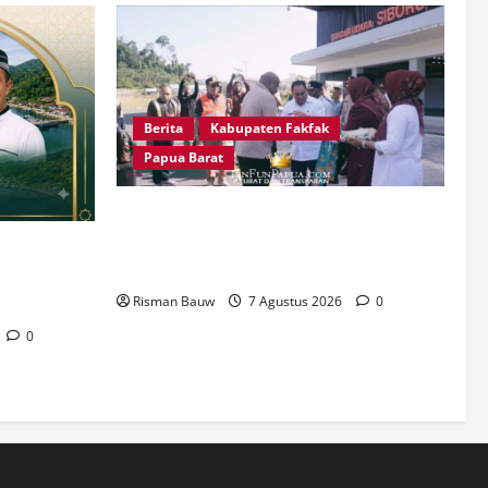
Berita
Kabupaten Fakfak
Papua Barat
Satu Tungku Tiga Batu Menggema,
Bupati-Wabup Fakfak Sambut Gubernur
pua: Sejarah
Papua dan Papua Barat
ekadar
Risman Bauw
7 Agustus 2026
0
0