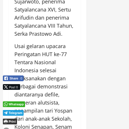
Sujarwoto, penerima
Satyalancana XVI, Sertu
Arifudin dan penerima
Satyalancana VIII Tahun,
Serka Prastowo Adi.
Usai gelaran upacara
Peringatan HUT ke-77
Tentara Nasional
Indonesia selesai
dilaksanakan dengan
Share
0
berbagai demonstrasi
Post 0
diantaranya defile,
pameran alutsista,
Whatsapp
penampilan tari Yospan
Telegram
dari anak-anak Sekolah,
Print
Koloni Senapan, Senam