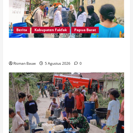
Berita
Kabupaten Fakfak
Papua Barat
Kemarau Panjang, Polri-TNI-Pemkab Fakfak
Ringankan Beban Warga Kekurangan Air
Risman Bauw
5 Agustus 2026
0