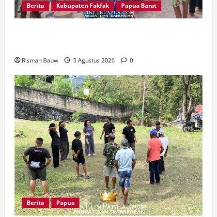
Berita
Kabupaten Fakfak
Papua Barat
Kodim 1803/Fakfak Salurkan Air Bersih ke
Kampung Kapartutin di Tengah Krisis 2 Minggu
Risman Bauw
5 Agustus 2026
0
Berita
Papua