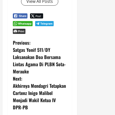
View All Posts
Post
Share
Whatsapp
Telegram
Print
P
Previous:
Satgas Yonif 511/DY
o
Laksanakan Doa Bersama
s
Lintas Agama Di PLBN Sota-
Merauke
t
Next:
n
Akhirnya Mendagri Tetapkan
Cartenz Inigo Malibel
a
Menjadi Wakil Ketua IV
v
DPR-PB