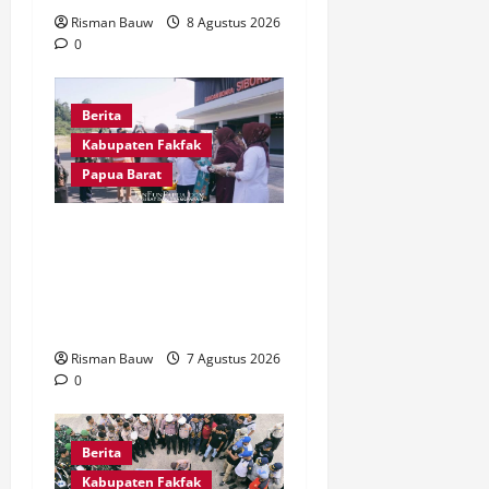
Risman Bauw
8 Agustus 2026
0
Berita
Kabupaten Fakfak
Papua Barat
Satu Tungku Tiga Batu
Menggema, Bupati-Wabup
Fakfak Sambut Gubernur
Papua dan Papua Barat
Risman Bauw
7 Agustus 2026
0
Berita
Kabupaten Fakfak