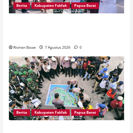
Berita
Kabupaten Fakfak
Papua Barat
Satu Tungku Tiga Batu Menggema, Bupati-
Wabup Fakfak Sambut Gubernur Papua dan
Papua Barat
Risman Bauw
7 Agustus 2026
0
Berita
Kabupaten Fakfak
Papua Barat
Jelang Puncak 666 Tahun Agama Islam Masuk di