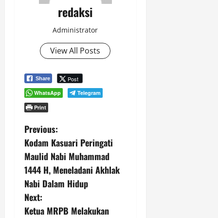
redaksi
Administrator
View All Posts
Post
Share
WhatsApp
Telegram
Print
P
Previous:
Kodam Kasuari Peringati
o
Maulid Nabi Muhammad
s
1444 H, Meneladani Akhlak
Nabi Dalam Hidup
t
Next:
n
Ketua MRPB Melakukan