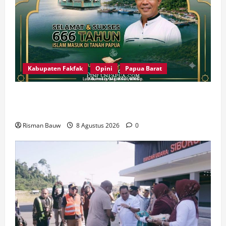
Kabupaten Fakfak
Opini
Papua Barat
666 Tahun Islam di Tanah Papua: Sejarah yang
Harus Dirawat, Bukan Sekadar Dirayakan
Risman Bauw
8 Agustus 2026
0