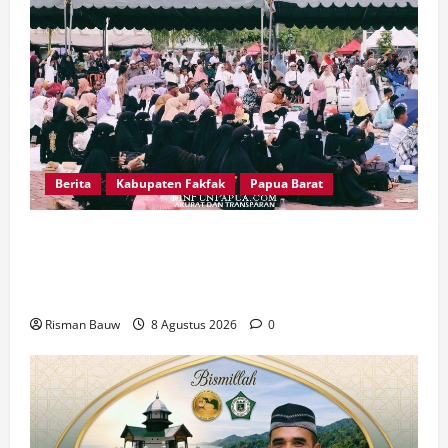
Berita
Kabupaten Fakfak
Papua Barat
Pawai Fajar 666 Tahun Islam Masuk Tanah
Papua, Ratusan Muslim Padati RTH KH Ma’ruf
Amin
Risman Bauw
8 Agustus 2026
0