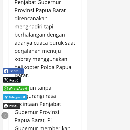
Penjabat Gubernur
Provinsi Papua Barat
direncanakan
menghadiri tapi
berhalangan dengan
adanya cuaca buruk saat
perjalanan menuju
kobrey menggunakan
helikopter Polda Papua
Share
0
Barat.
Post 0
” Namun tanpa
WhatsApp
0
mengurangi rasa
Telegram
0
kecintaan Penjabat
Print
0
Gubernur Provinsi
Papua Barat, Pj
Gubernur memberikan