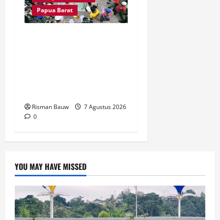
Papua Barat
Jelang Puncak 666 Tahun
Agama Islam Masuk di
Tanah Papua, Polres
Fakfak Siagakan 214
Personel
Risman Bauw
7 Agustus 2026
0
YOU MAY HAVE MISSED