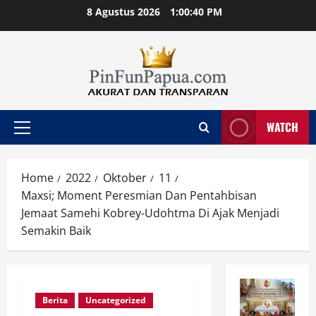
Skip
8 Agustus 2026
1:00:40 PM
to
content
WATCH
Primary
Menu
Home
2022
Oktober
11
Maxsi; Moment Peresmian Dan Pentahbisan
Jemaat Samehi Kobrey-Udohtma Di Ajak Menjadi
Semakin Baik
Berita
Uncategorized