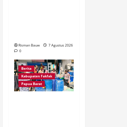
Jelang Puncak 666 Tahun
Agama Islam Masuk di
Tanah Papua, Polres
Fakfak Siagakan 214
Personel
Risman Bauw
7 Agustus 2026
0
Berita
Kabupaten Fakfak
Papua Barat
Kapolres Fakfak AKBP
Naim Ishak Turun
Langsung Salurkan 6.600
Liter Air Bersih untuk