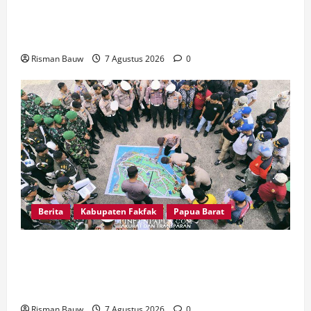
Wabup Fakfak Sambut Gubernur Papua dan
Papua Barat
Risman Bauw
7 Agustus 2026
0
Berita
Kabupaten Fakfak
Papua Barat
Jelang Puncak 666 Tahun Agama Islam Masuk di
Tanah Papua, Polres Fakfak Siagakan 214
Personel
Risman Bauw
7 Agustus 2026
0