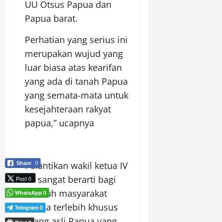
UU Otsus Papua dan
Papua barat.
Perhatian yang serius ini
merupakan wujud yang
luar biasa atas kearifan
yang ada di tanah Papua
yang semata-mata untuk
kesejahteraan rakyat
papua,” ucapnya
Pelantikan wakil ketua IV
Share
0
ini sangat berarti bagi
Post 0
seluruh masyarakat
WhatsApp
0
Papua terlebih khusus
Telegram
0
orang asli Papua yang