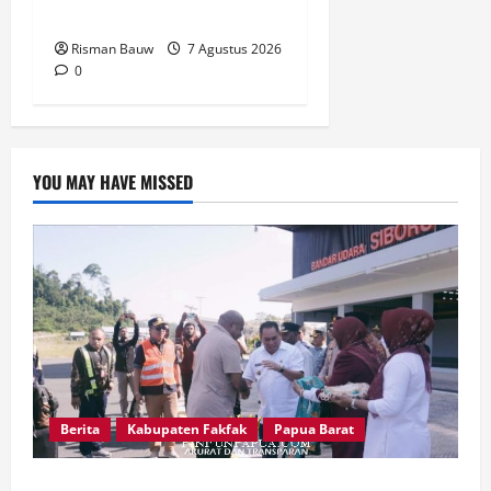
Warga Fakfak Selatan
Risman Bauw
7 Agustus 2026
0
YOU MAY HAVE MISSED
Berita
Kabupaten Fakfak
Papua Barat
Satu Tungku Tiga Batu Menggema, Bupati-