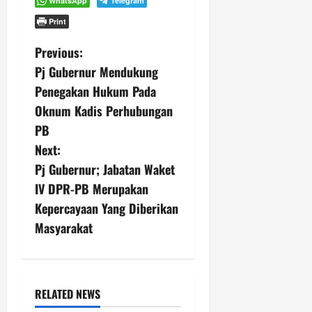
WhatsApp
Telegram
Print
P
Previous:
Pj Gubernur Mendukung
o
Penegakan Hukum Pada
s
Oknum Kadis Perhubungan
PB
t
Next:
n
Pj Gubernur; Jabatan Waket
IV DPR-PB Merupakan
a
Kepercayaan Yang Diberikan
v
Masyarakat
i
g
RELATED NEWS