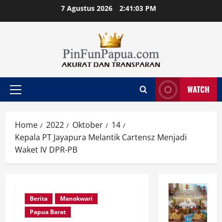
Skip
7 Agustus 2026
2:41:04 PM
to
content
WATCH
Primary
Menu
Home
2022
Oktober
14
Kepala PT Jayapura Melantik Cartensz Menjadi
Waket IV DPR-PB
Berita
Manokwari
Papua Barat