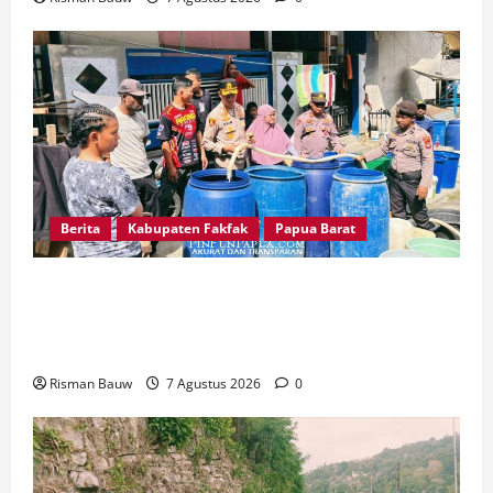
Berita
Kabupaten Fakfak
Papua Barat
Kapolres Fakfak AKBP Naim Ishak Turun
Langsung Salurkan 6.600 Liter Air Bersih untuk
Warga Fakfak Selatan
Risman Bauw
7 Agustus 2026
0