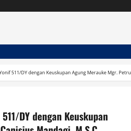
Yonif 511/DY dengan Keuskupan Agung Merauke Mgr. Petrus
f 511/DY dengan Keuskupan
Canisius Mandagi, M.S.C.