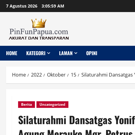
Skip
7 Agustus 2026
3:06:00 AM
to
content
HOME
KATEGORI
LAMAN
OPINI
Home
2022
Oktober
15
Silaturahmi Dansatgas 
Berita
Uncategorized
Silaturahmi Dansatgas Yoni
Agung Merauke Mgr. Petrus 