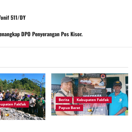
Yonif 511/DY
enangkap DPO Penyerangan Pos Kisor.
Berita
Kabupaten Fakfak
upaten Fakfak
Papua Barat
Kepala Kampung Otoweri Apresiasi
ak, AKBP Naim Ishak
Langkah BPBD Fakfak Edukasi