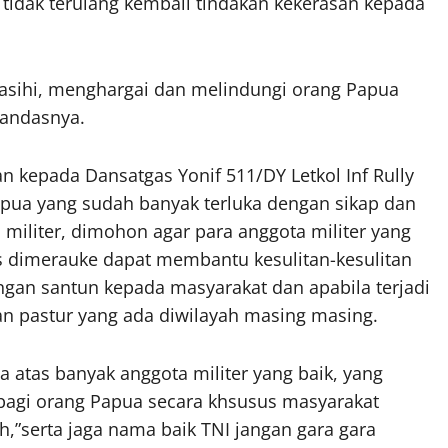
 tidak terulang kembali tindakan kekerasan kepada
gasihi, menghargai dan melindungi orang Papua
tandasnya.
kepada Dansatgas Yonif 511/DY Letkol Inf Rully
Papua yang sudah banyak terluka dengan sikap dan
militer, dimohon agar para anggota militer yang
s dimerauke dapat membantu kesulitan-kesulitan
gan santun kepada masyarakat dan apabila terjadi
an pastur yang ada diwilayah masing masing.
 atas banyak anggota militer yang baik, yang
bagi orang Papua secara khsusus masyarakat
,”serta jaga nama baik TNI jangan gara gara