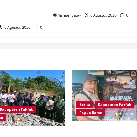
ukuran 666 Tahun
Warga Hadapi Kekeringan
a Islam di Tanah
Risman Bauw
6 Agustus 2026
0
6 Agustus 2026
0
Berita
Kabupaten Fakfak
Kabupaten Fakfak
Papua Barat
at
Kepala Kampung Otoweri Apr
kfak, AKBP Naim Ishak
Langkah BPBD Fakfak Eduka