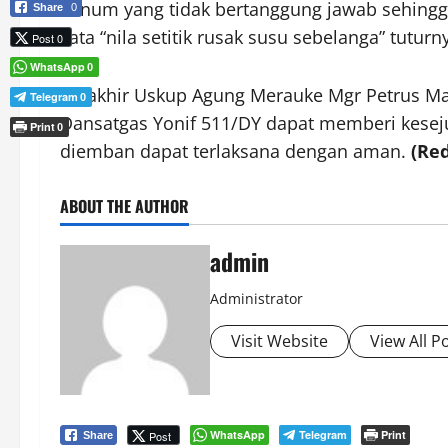
oknum yang tidak bertanggung jawab sehingga 
Share
0
kata “nila setitik rusak susu sebelanga” tuturn
Post 0
WhatsApp
0
Terakhir Uskup Agung Merauke Mgr Petrus M
Telegram
0
Dansatgas Yonif 511/DY dapat memberi kesej
Print
0
diemban dapat terlaksana dengan aman.
(Red
ABOUT THE AUTHOR
admin
Administrator
Visit Website
View All P
WhatsApp
Telegram
Print
Post
Share