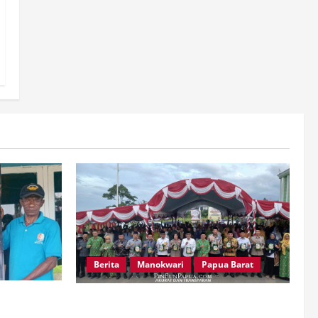
Berita
Manokwari
Papua Barat
esiasi
Peringatan 666 Tahun Islam di Tanah
si Warga