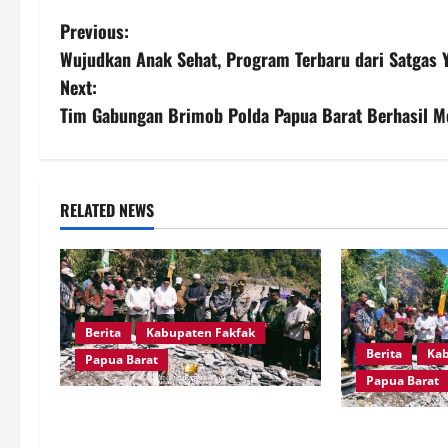
P
Previous:
Wujudkan Anak Sehat, Program Terbaru dari Satgas 
o
Next:
s
Tim Gabungan Brimob Polda Papua Barat Berhasil M
t
n
RELATED NEWS
a
v
i
Berita
Kabupaten Fakfak
Berita
Kab
g
Papua Barat
Papua Barat
a
Sambut Puncak 666 Tahun Islam,
Kapolres Fakf
Bupati Fakfak dan Forkopimda