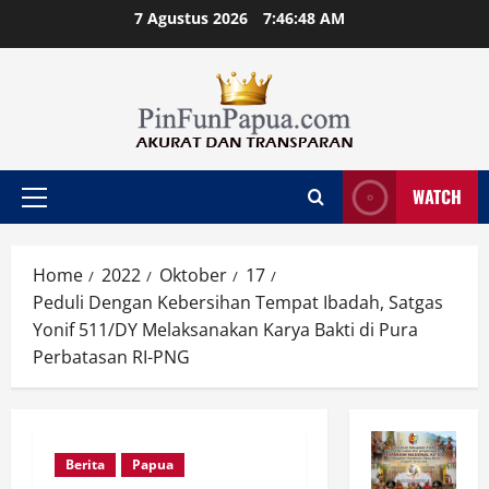
Skip
7 Agustus 2026
7:46:49 AM
to
content
WATCH
Primary
Menu
Home
2022
Oktober
17
Peduli Dengan Kebersihan Tempat Ibadah, Satgas
Yonif 511/DY Melaksanakan Karya Bakti di Pura
Perbatasan RI-PNG
Berita
Papua