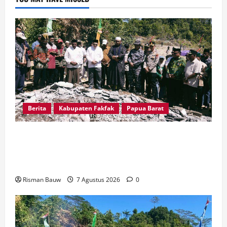
Berita
Kabupaten Fakfak
Papua Barat
Sambut Puncak 666 Tahun Islam, Bupati Fakfak
dan Forkopimda Ziarah ke Situs Bersejarah
Kampung Gar
Risman Bauw
7 Agustus 2026
0