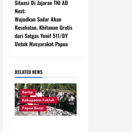
Situasi Di Jajaran TNI AD
t
Next:
n
Wujudkan Sadar Akan
Kesehatan, Khitanan Gratis
a
dari Satgas Yonif 511/DY
v
Untuk Masyarakat Papua
i
g
RELATED NEWS
a
t
Berita
Kabupaten Fakfak
i
Papua Barat
o
Sambut Puncak 666