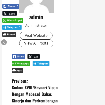
Share
0
Post 0
admin
WhatsApp
0
Administrator
Telegram
0
Print
Visit Website
0
View All Posts
Post
Share
WhatsApp
Telegram
Print
P
Previous:
Kodam XVIII/Kasuari Vicon
o
Dengan Mabesad Bahas
s
Kinerja dan Perkembangan