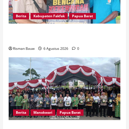
Berita
Kabupaten Fakfak
Papua Barat
Kepala Kampung Otoweri Apresiasi Langkah
BPBD Fakfak Edukasi Warga Hadapi Kekeringan
Risman Bauw
6 Agustus 2026
0
Berita
Manokwari
Papua Barat
Peringatan 666 Tahun Islam di Tanah Papua,