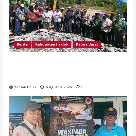
Berita
Kabupaten Fakfak
Papua Barat
Kapolres Fakfak, AKBP Naim Ishak Hadiri Doa
Syukuran 666 Tahun Masuknya Agama Islam di
Tanah Papua
Risman Bauw
6 Agustus 2026
0