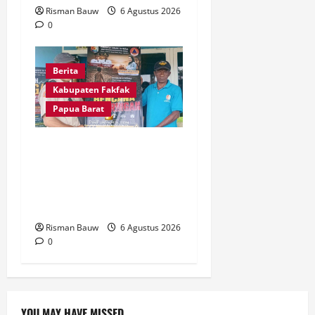
Risman Bauw
6 Agustus 2026
0
Berita
Kabupaten Fakfak
Papua Barat
Kepala Kampung Otoweri
Apresiasi Langkah BPBD
Fakfak Edukasi Warga
Hadapi Kekeringan
Risman Bauw
6 Agustus 2026
0
YOU MAY HAVE MISSED