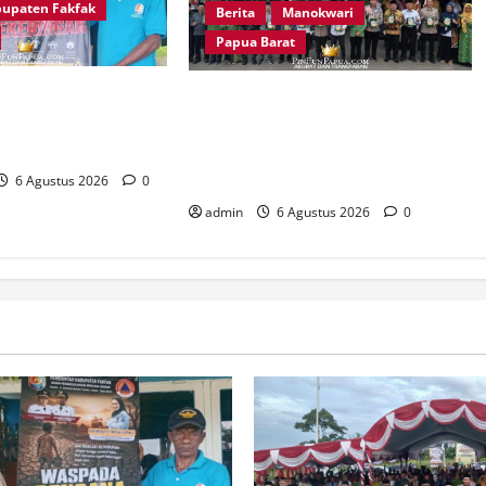
upaten Fakfak
Berita
Manokwari
Papua Barat
g Otoweri Apresiasi
Peringatan 666 Tahun Islam di
Fakfak Edukasi
Tanah Papua, MUI Papua Barat Ajak
Kekeringan
Umat Perkuat Toleransi dan
Bangun Peradaban
6 Agustus 2026
0
admin
6 Agustus 2026
0