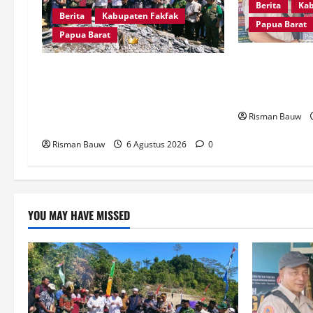
Berita
Kab
Berita
Kabupaten Fakfak
g
Papua Barat
Papua Barat
a
Kepala Kampun
Kapolres Fakfak, AKBP Naim Ishak
Langkah BPBD 
t
Hadiri Doa Syukuran 666 Tahun
Warga Hadapi 
Masuknya Agama Islam di Tanah
i
Risman Bauw
Papua
o
Risman Bauw
6 Agustus 2026
0
n
YOU MAY HAVE MISSED