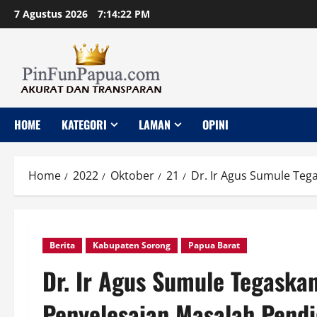
Skip
7 Agustus 2026
7:14:23 PM
to
content
HOME
KATEGORI
LAMAN
OPINI
Home
2022
Oktober
21
Dr. Ir Agus Sumule Te
Berita
Kabupaten Sorong
Papua Barat
Dr. Ir Agus Sumule Tegaska
Penyelesaian Masalah Pendi