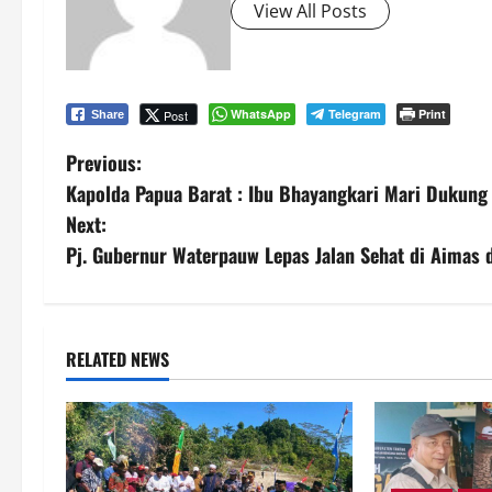
View All Posts
WhatsApp
Telegram
Print
Post
Share
P
Previous:
Kapolda Papua Barat : Ibu Bhayangkari Mari Dukung
o
Next:
s
Pj. Gubernur Waterpauw Lepas Jalan Sehat di Aimas 
t
n
RELATED NEWS
a
v
i