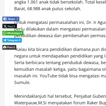
angka 1.061 anak tidak bersekolah. Total kes
Barat, 68.988 anak putus sekolah.
Share
0
Untuk mengatasi permasalahan ini, Dr. Ir Agu
Post 0
perlu dilakukan dalam mengatasi permasalan
WhatsApp
0
pendidikan dewasa dan pembenahan permasala
Telegram
0
Print
0
“Kalau kita bicara pendidikan diamana pun didu
negara untuk mendapatkan pendidikan yang l
Serta berbicara tentang penduduk dewasa, b
kemudian masalah ketiga, yaitu bagaimana si
masalah ini. YouTube tidak bisa mengatasi mas
Sumule.
Menindaklanjuti hal tersebut, Penjabat Guber
Waterpauw,M.Si menyatakan forum Raker Bup