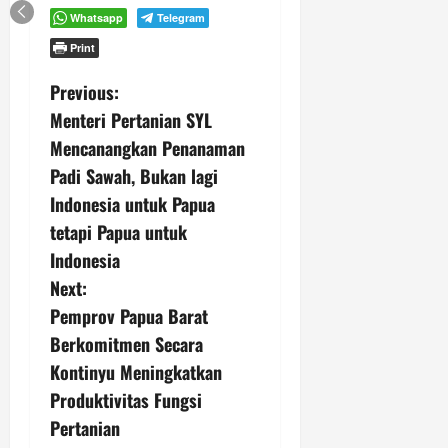
Whatsapp
Telegram
Print
P
Previous:
Menteri Pertanian SYL
o
Mencanangkan Penanaman
s
Padi Sawah, Bukan lagi
Indonesia untuk Papua
t
tetapi Papua untuk
n
Indonesia
Next:
a
Pemprov Papua Barat
v
Berkomitmen Secara
Kontinyu Meningkatkan
i
Produktivitas Fungsi
g
Pertanian