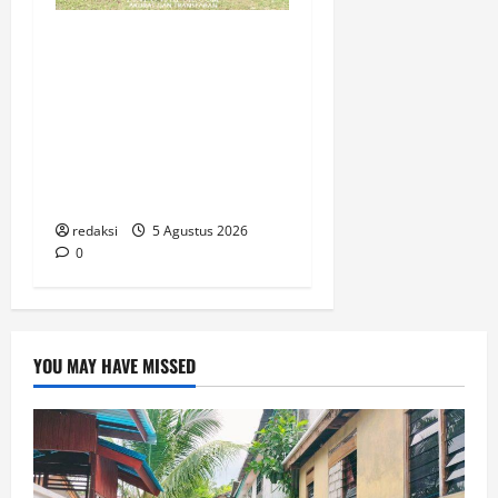
Pementasan Teater
Komunitas Unurumguay
Angkat Kisah Ulat Sagu
sebagai Simbol Kehidupan
dan Perjuangan
Masyarakat Adat
redaksi
5 Agustus 2026
0
YOU MAY HAVE MISSED