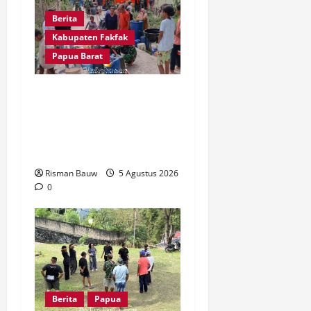
Berita
Kabupaten Fakfak
Papua Barat
Kodim 1803/Fakfak
Salurkan Air Bersih ke
Kampung Kapartutin di
Tengah Krisis 2 Minggu
Risman Bauw
5 Agustus 2026
0
Berita
Papua