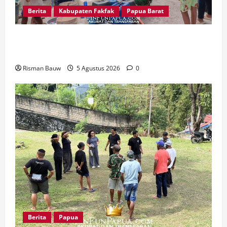
Berita
Kabupaten Fakfak
Papua Barat
Kodim 1803/Fakfak Salurkan Air Bersih ke
Kampung Kapartutin di Tengah Krisis 2 Minggu
Risman Bauw
5 Agustus 2026
0
Berita
Papua