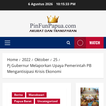
Skip
6 Agustus 2026
10:15:34 PM
to
content
WATCH
Primary
Menu
Home
2022
Oktober
25
Pj Gubernur Melaporkan Upaya Pemerintah PB
Mengantisipasi Krisis Ekonomi
Berita
Manokwari
Papua Barat
Uncategorized