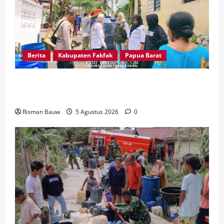
Berita
Kabupaten Fakfak
Papua Barat
Kemarau Panjang, Polri-TNI-Pemkab Fakfak
Ringankan Beban Warga Kekurangan Air
Risman Bauw
5 Agustus 2026
0