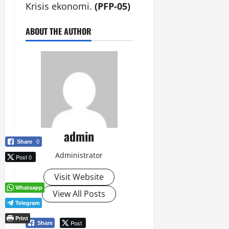
Krisis ekonomi.
(PFP-05)
ABOUT THE AUTHOR
admin
Share
0
Administrator
Post 0
Visit Website
Whatsapp
View All Posts
Telegram
Print
Post
Share