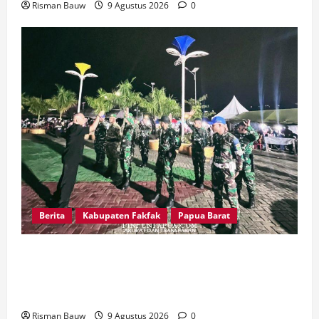
Risman Bauw
9 Agustus 2026
0
Berita
Kabupaten Fakfak
Papua Barat
Kawal Peringatan 666 Tahun Agama Islam
Masuk Tanah Papua, Kodim Fakfak Pastikan
Perayaan Berlangsung Aman
Risman Bauw
9 Agustus 2026
0