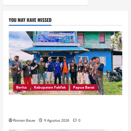
YOU MAY HAVE MISSED
Berita
Kabupaten Fakfak
Papua Barat
Pertama Kali Jadi Lokasi KKN STIA, Kepala
Kampung Otoweri: Ini Berkat bagi Kami
Risman Bauw
9 Agustus 2026
0