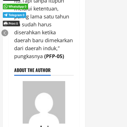
itu.Tapi tanpa itupun
WhatsApp
0
melalui ketentuan,
Telegram
paling lama satu tahun
0
itu sudah harus
Print
0
diserahkan ketika
daerah baru dimekarkan
dari daerah induk,”
pungkasnya
(PFP-05)
ABOUT THE AUTHOR