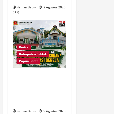
Risman Bauw
9 Agustus 2026
0
Berita
Kabupaten Fakfak
Papua Barat
Dandim Fakfak Wahlin
Rahman Tegaskan TNI
Hadir untuk Rakyat, Dua
Gereja Rampung
Direhabilitasi
Risman Bauw
9 Agustus 2026