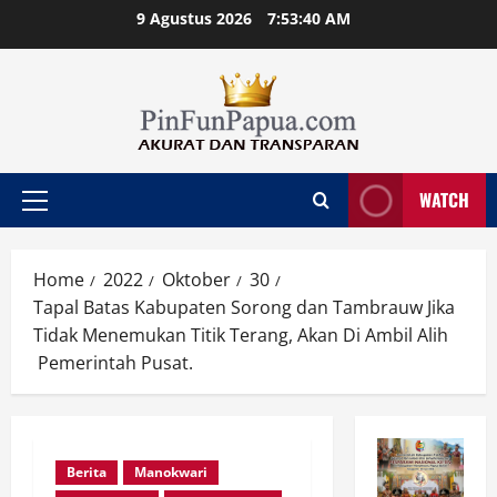
Skip
9 Agustus 2026
7:53:40 AM
to
content
WATCH
Primary
Menu
Home
2022
Oktober
30
Tapal Batas Kabupaten Sorong dan Tambrauw Jika
Tidak Menemukan Titik Terang, Akan Di Ambil Alih
Pemerintah Pusat.
Berita
Manokwari