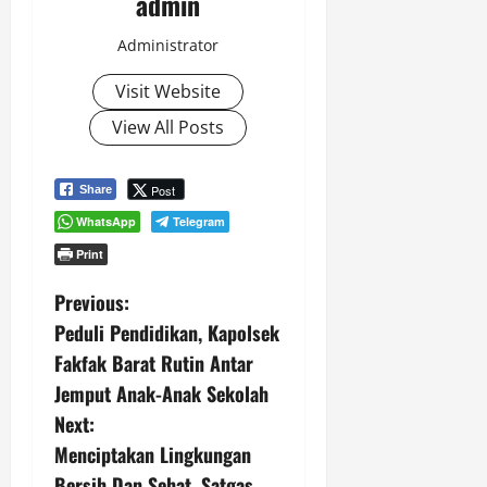
admin
Administrator
Visit Website
View All Posts
Post
Share
WhatsApp
Telegram
Print
P
Previous:
Peduli Pendidikan, Kapolsek
o
Fakfak Barat Rutin Antar
s
Jemput Anak-Anak Sekolah
Next:
t
Menciptakan Lingkungan
Bersih Dan Sehat, Satgas