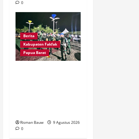
0
Berita
Kabupaten Fakfak
Papua Barat
Kawal Peringatan 666
Tahun Agama Islam
Masuk Tanah Papua,
Kodim Fakfak Pastikan
Perayaan Berlangsung
Aman
Risman Bauw
9 Agustus 2026
0