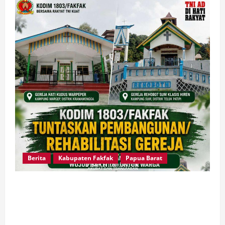
Berita
Kabupaten Fakfak
Papua Barat
Dandim Fakfak Wahlin Rahman Tegaskan TNI
Hadir untuk Rakyat, Dua Gereja Rampung
Direhabilitasi