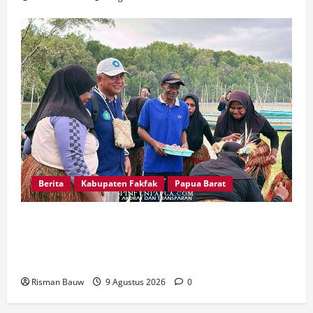
Berita
Kabupaten Fakfak
Papua Barat
Disambut Tarian Yospan, Mahasiswa KKN STIA
Asy-Syafi’iyah Fakfak Diterima Hangat di
Kampung Otoweri
Risman Bauw
9 Agustus 2026
0