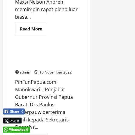
Maxsi Nelson Ahoren
memimpin rapat pleno luar
biasa...
Berita
Manokwari
Papua Barat
Read
Read More
more
Uncategorized
about
Pelepasan
Jenaza
Almarhum
Pj Gubernur Berterima Kasih
Kleopas
Kepada Sekda Nataniel
Kelly
Duwiri
Mandacan
Dari
Keluarga
admin
10 November 2022
Ke
Pemerintah,
PinFunPapua.com,
MRPB
lakukan
Manokwari – Penjabat
Rapat
Pleno
Gubernur Provinsi Papua
Luar
Barat Drs Paulus
Biasa
Waterpauw berterima
Share
0
kasih kepada Sekretaris
Post 0
Daerah (...
WhatsApp
0