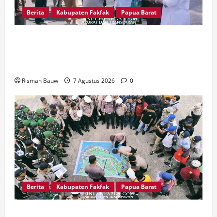
Berita
Kabupaten Fakfak
Papua Barat
Satu Tungku Tiga Batu Menggema, Bupati-
Wabup Fakfak Sambut Gubernur Papua dan
Papua Barat
Risman Bauw
7 Agustus 2026
0
Berita
Kabupaten Fakfak
Papua Barat
Jelang Puncak 666 Tahun Agama Islam Masuk di