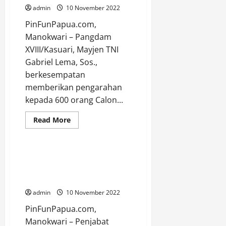
Pencegahan
admin
10 November 2022
Korupsi
dan
Percepatan
PinFunPapua.com,
Penyerapan
Manokwari – Pangdam
Anggaran
XVIII/Kasuari, Mayjen TNI
Gabriel Lema, Sos.,
berkesempatan
memberikan pengarahan
Adventorial
Berita
kepada 600 orang Calon...
Manokwari
Papua Barat
Read
Read More
more
Uncategorized
about
Jelang
Seleksi
Panpus,
Pejabat PPUPD di Lingkungan
Pangdam
Pemprov Papua Barat Di Lantik
Kasuari
Beri
Pj Gubernur
Pengarahan
Kepada
admin
10 November 2022
600
Catam
PinFunPapua.com,
Otsus,
Reguler
Manokwari – Penjabat
dan