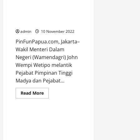
Pratama, Wamendagri Dorong
Indonesia
di
Pencegahan Korupsi dan
G20
Percepatan Penyerapan
2022,
Telkomsel
Anggaran
Luncurkan
Aplikasi
admin
10 November 2022
“G20
Connect”
PinFunPapua.com, Jakarta–
Wakil Menteri Dalam
Negeri (Wamendagri) John
Wempi Wetipo melantik
Pejabat Pimpinan Tinggi
Madya dan Pejabat...
Berita
Manokwari
Papua Barat
Read
Read More
more
Uncategorized
about
Lantik
Pejabat
Tinggi
Jelang Seleksi Panpus, Pangdam
Madya
Kasuari Beri Pengarahan
dan
Pratama,
Kepada 600 Catam Otsus,
Wamendagri
Reguler dan Keagamaan
Dorong