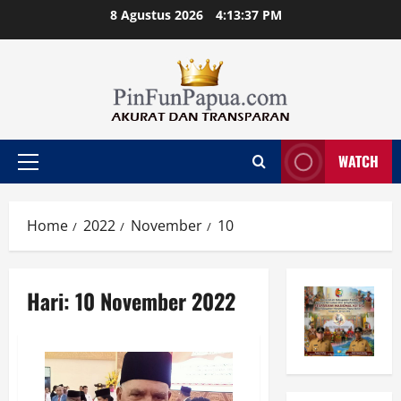
Skip
8 Agustus 2026
4:13:38 PM
to
content
WATCH
Primary
Menu
Home
2022
November
10
Hari:
10 November 2022