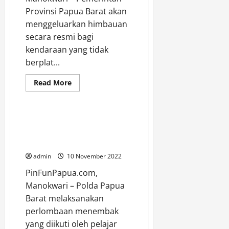
Provinsi Papua Barat akan
menggeluarkan himbauan
secara resmi bagi
kendaraan yang tidak
berplat...
Berita
Manokwari
Papua Barat
Read
Read More
more
Uncategorized
about
Pj
Gubernur
Akan
Polda Papua Barat Gelar Lomba
Mengeluarkan
Menembak Peringati Hari
Himbauan
Plat
Pahlawan
Luar
Papua
admin
10 November 2022
Barat
Tidak
PinFunPapua.com,
Dilayani
Di
Manokwari – Polda Papua
SPBU
Barat melaksanakan
perlombaan menembak
yang diikuti oleh pelajar