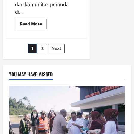
dan komunitas pemuda
di...
Read
Read More
more
about
Polda
Papua
Barat
Paginasi
1
2
Next
Gelar
Lomba
Menembak
pos
Peringati
Hari
Pahlawan
YOU MAY HAVE MISSED