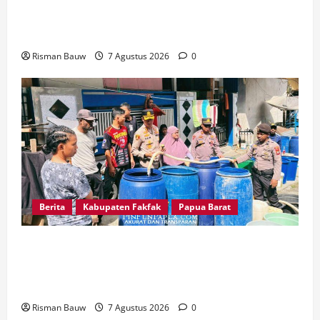
Tanah Papua, Polres Fakfak Siagakan 214
Personel
Risman Bauw
7 Agustus 2026
0
Berita
Kabupaten Fakfak
Papua Barat
Kapolres Fakfak AKBP Naim Ishak Turun
Langsung Salurkan 6.600 Liter Air Bersih untuk
Warga Fakfak Selatan
Risman Bauw
7 Agustus 2026
0