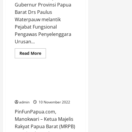
Keagamaan
Gubernur Provinsi Papua
Barat Drs Paulus
Waterpauw melantik
Pejabat Fungsional
Pengawas Penyelenggara
Adventorial
Berita
Urusan...
Manokwari
Papua Barat
Read
Read More
more
Uncategorized
about
Pejabat
PPUPD
di
Pelepasan Jenaza Almarhum
Lingkungan
Kleopas Kelly Duwiri Dari
Pemprov
Papua
Keluarga Ke Pemerintah, MRPB
Barat
lakukan Rapat Pleno Luar Biasa
Di
Lantik
admin
10 November 2022
Pj
Gubernur
PinFunPapua.com,
Manokwari – Ketua Majelis
Rakyat Papua Barat (MRPB)