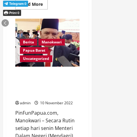
Read
Telegram
Read More
0
more
about
Print
0
Pj
Gubernur
Berterima
Kasih
Kepada
Sekda
Nataniel
Berita
Manokwari
Mandacan
Papua Barat
Uncategorized
Pj Gubernur Mengajak Seluruh
OPD, Bupati/Walikota, Beserta
Forkopimda Untuk Zoom
Metting Bersama Mendagri
admin
10 November 2022
PinFunPapua.com,
Manokwari – Secara Rutin
setiap hari senin Menteri
Dalam Negeri (Mendagri)