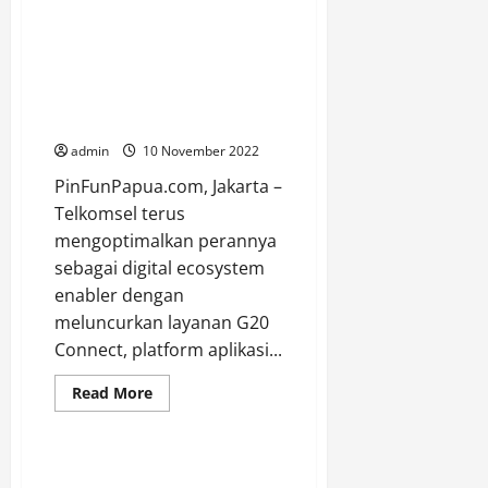
Pj
Gubernur
Tidak
Perkuat Pengalaman Digital
Mempersoalkan
Presidensi Indonesia di G20
Dua
Kepala
2022, Telkomsel Luncurkan
Dinas
Aplikasi “G20 Connect”
Yang
Terjerat
admin
10 November 2022
Hukum.
PinFunPapua.com, Jakarta –
Telkomsel terus
mengoptimalkan perannya
sebagai digital ecosystem
enabler dengan
meluncurkan layanan G20
Connect, platform aplikasi...
Adventorial
Berita
Nasional
Read
Read More
more
Uncategorized
about
Perkuat
Pengalaman
Digital
Lantik Pejabat Tinggi Madya dan
Presidensi