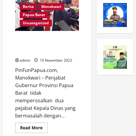
Berita
Manokwari
Papua Barat
Uncategorized
Pj Gubernur Tidak
Mempersoalkan Dua Kepala
Dinas Yang Terjerat Hukum.
admin
10 November 2022
PinFunPapua.com,
Manokwari – Penjabat
Gubernur Provinsi Papua
Barat tidak
mempersoalkan dua
pejabat Kepala Dinas yang
bermasalah dengan...
Berita
Nasional
Read
Read More
more
Uncategorized
about