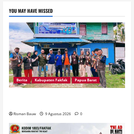
YOU MAY HAVE MISSED
Berita
Kabupaten Fakfak
Papua Barat
Pertama Kali Jadi Lokasi KKN STIA, Kepala
Kampung Otoweri: Ini Berkat bagi Kami
Risman Bauw
9 Agustus 2026
0