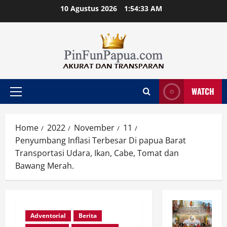
Skip
10 Agustus 2026
1:54:34 AM
to
content
WATCH
Primary
Menu
Home
2022
November
11
Penyumbang Inflasi Terbesar Di papua Barat
Transportasi Udara, Ikan, Cabe, Tomat dan
Bawang Merah.
Adventorial
Berita