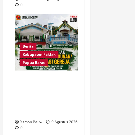
0
Berita
Kabupaten Fakfak
Papua Barat
Dandim Fakfak Wahlin
Rahman Tegaskan TNI
Hadir untuk Rakyat, Dua
Gereja Rampung
Direhabilitasi
Risman Bauw
9 Agustus 2026
0