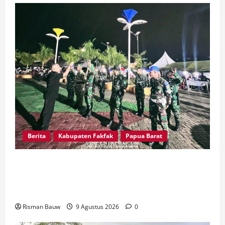
Berita
Kabupaten Fakfak
Papua Barat
Kawal Peringatan 666 Tahun Agama Islam
Masuk Tanah Papua, Kodim Fakfak Pastikan
Perayaan Berlangsung Aman
Risman Bauw
9 Agustus 2026
0