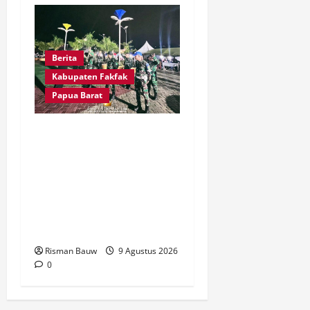
Berita
Kabupaten Fakfak
Papua Barat
Kawal Peringatan 666
Tahun Agama Islam
Masuk Tanah Papua,
Kodim Fakfak Pastikan
Perayaan Berlangsung
Aman
Risman Bauw
9 Agustus 2026
0