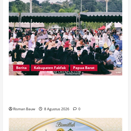
Berita
Kabupaten Fakfak
Papua Barat
Pawai Fajar 666 Tahun Islam Masuk Tanah
Papua, Ratusan Muslim Padati RTH KH Ma’ruf
Amin
Risman Bauw
8 Agustus 2026
0