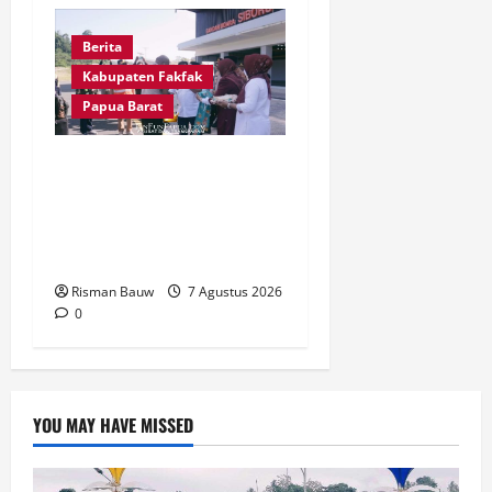
Berita
Kabupaten Fakfak
Papua Barat
Satu Tungku Tiga Batu
Menggema, Bupati-Wabup
Fakfak Sambut Gubernur
Papua dan Papua Barat
Risman Bauw
7 Agustus 2026
0
YOU MAY HAVE MISSED