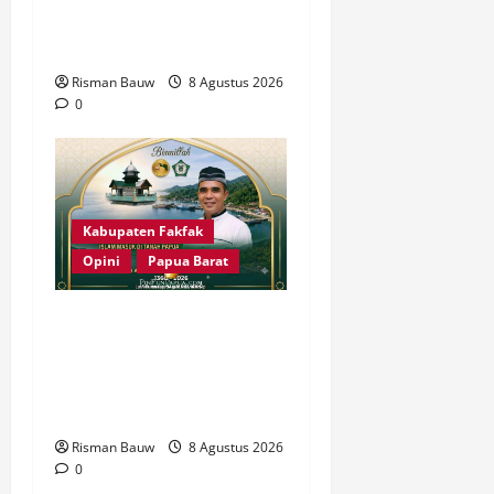
Ratusan Muslim Padati
RTH KH Ma’ruf Amin
Risman Bauw
8 Agustus 2026
0
Kabupaten Fakfak
Opini
Papua Barat
666 Tahun Islam di Tanah
Papua: Sejarah yang
Harus Dirawat, Bukan
Sekadar Dirayakan
Risman Bauw
8 Agustus 2026
0