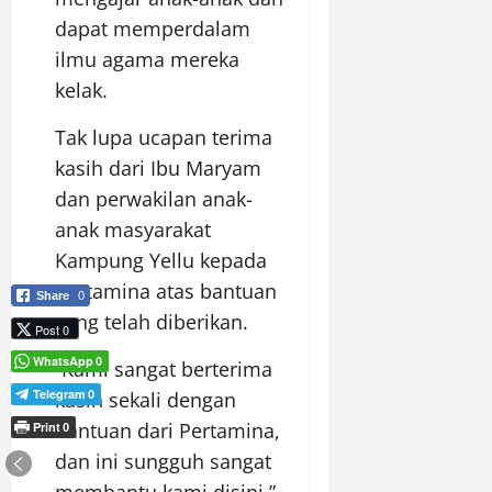
dapat memperdalam
ilmu agama mereka
kelak.
Tak lupa ucapan terima
kasih dari Ibu Maryam
dan perwakilan anak-
anak masyarakat
Kampung Yellu kepada
Pertamina atas bantuan
Share
0
yang telah diberikan.
Post 0
WhatsApp
0
“Kami sangat berterima
Telegram
kasih sekali dengan
0
bantuan dari Pertamina,
Print
0
dan ini sungguh sangat