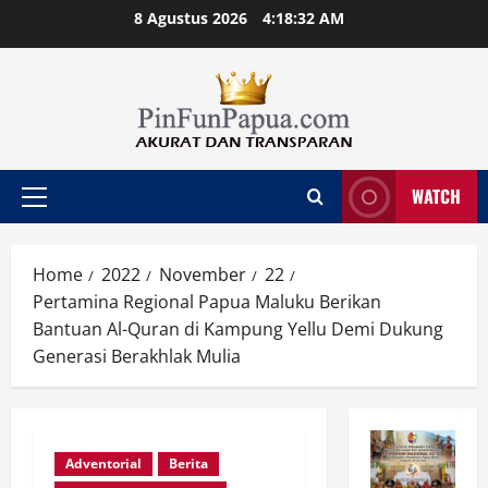
Skip
8 Agustus 2026
4:18:32 AM
to
content
WATCH
Primary
Menu
Home
2022
November
22
Pertamina Regional Papua Maluku Berikan
Bantuan Al-Quran di Kampung Yellu Demi Dukung
Generasi Berakhlak Mulia
Adventorial
Berita