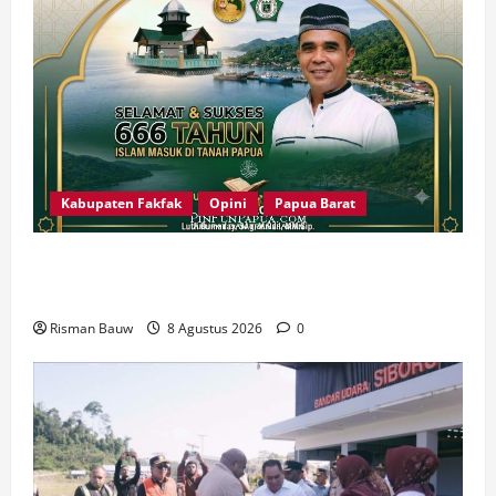
Kabupaten Fakfak
Opini
Papua Barat
666 Tahun Islam di Tanah Papua: Sejarah yang
Harus Dirawat, Bukan Sekadar Dirayakan
Risman Bauw
8 Agustus 2026
0