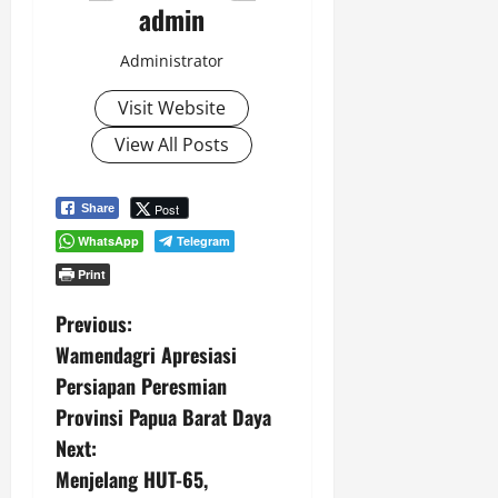
admin
Administrator
Visit Website
View All Posts
Post
Share
WhatsApp
Telegram
Print
P
Previous:
Wamendagri Apresiasi
o
Persiapan Peresmian
s
Provinsi Papua Barat Daya
Next:
t
Menjelang HUT-65,