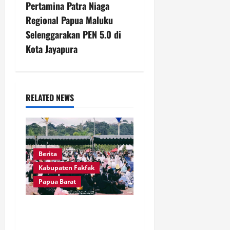
n
Pertamina Patra Niaga
Regional Papua Maluku
a
Selenggarakan PEN 5.0 di
v
Kota Jayapura
i
g
RELATED NEWS
a
t
i
Berita
Kabupaten Fakfak
o
Papua Barat
n
Pawai Fajar 666 Tahun
Islam Masuk Tanah Papua,