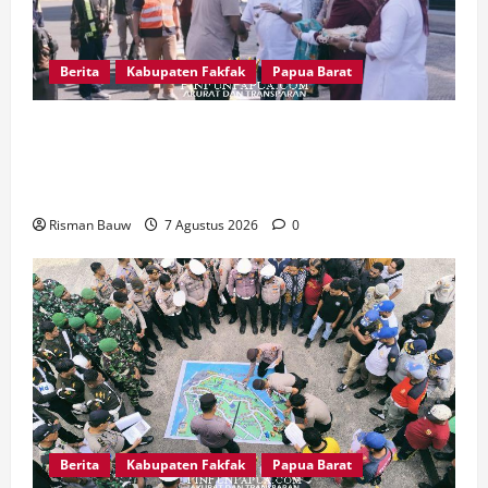
Berita
Kabupaten Fakfak
Papua Barat
Satu Tungku Tiga Batu Menggema, Bupati-
Wabup Fakfak Sambut Gubernur Papua dan
Papua Barat
Risman Bauw
7 Agustus 2026
0
Berita
Kabupaten Fakfak
Papua Barat