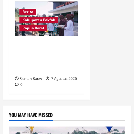
Berita
Kabupaten Fakfak
Papua Barat
Satu Tungku Tiga Batu
Menggema, Bupati-Wabup
Fakfak Sambut Gubernur
Papua dan Papua Barat
Risman Bauw
7 Agustus 2026
0
YOU MAY HAVE MISSED