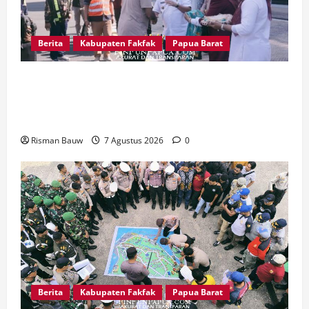
Berita
Kabupaten Fakfak
Papua Barat
Satu Tungku Tiga Batu Menggema, Bupati-
Wabup Fakfak Sambut Gubernur Papua dan
Papua Barat
Risman Bauw
7 Agustus 2026
0
Berita
Kabupaten Fakfak
Papua Barat