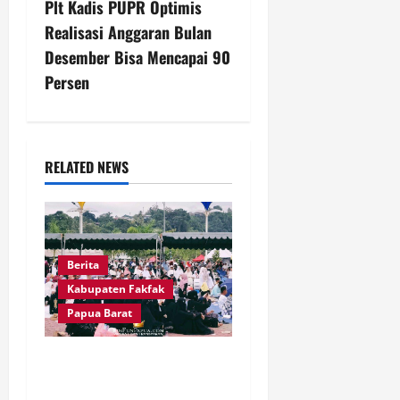
Plt Kadis PUPR Optimis
n
Realisasi Anggaran Bulan
Desember Bisa Mencapai 90
a
Persen
v
i
RELATED NEWS
g
a
t
Berita
i
Kabupaten Fakfak
Papua Barat
o
Pawai Fajar 666 Tahun
n
Islam Masuk Tanah Papua,