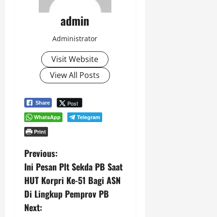
admin
Administrator
Visit Website
View All Posts
Post
Share
WhatsApp
Telegram
Print
P
Previous:
Ini Pesan Plt Sekda PB Saat
o
HUT Korpri Ke-51 Bagi ASN
s
Di Lingkup Pemprov PB
Next:
t