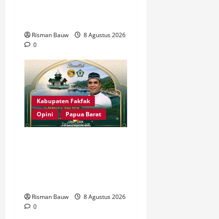
Ratusan Muslim Padati
RTH KH Ma’ruf Amin
Risman Bauw
8 Agustus 2026
0
Kabupaten Fakfak
Opini
Papua Barat
666 Tahun Islam di Tanah
Papua: Sejarah yang
Harus Dirawat, Bukan
Sekadar Dirayakan
Risman Bauw
8 Agustus 2026
0