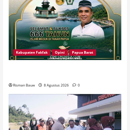
Kabupaten Fakfak
Opini
Papua Barat
666 Tahun Islam di Tanah Papua: Sejarah yang
Harus Dirawat, Bukan Sekadar Dirayakan
Risman Bauw
8 Agustus 2026
0