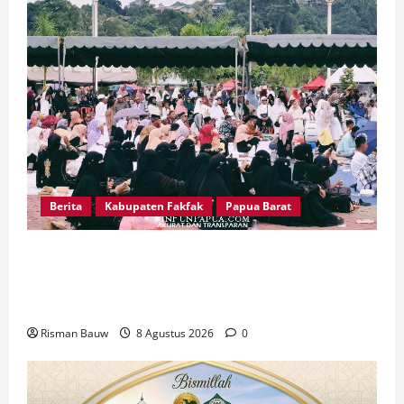
Berita
Kabupaten Fakfak
Papua Barat
Pawai Fajar 666 Tahun Islam Masuk Tanah
Papua, Ratusan Muslim Padati RTH KH Ma’ruf
Amin
Risman Bauw
8 Agustus 2026
0