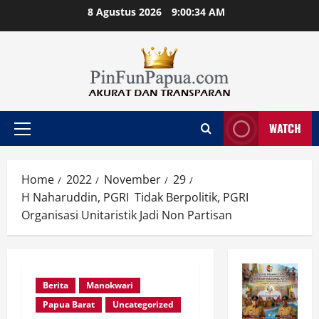
Skip
8 Agustus 2026
9:00:35 AM
to
content
WATCH
Primary
Menu
Home
2022
November
29
H Naharuddin, PGRI Tidak Berpolitik, PGRI
Organisasi Unitaristik Jadi Non Partisan
Berita
Manokwari
Papua Barat
Uncategorized