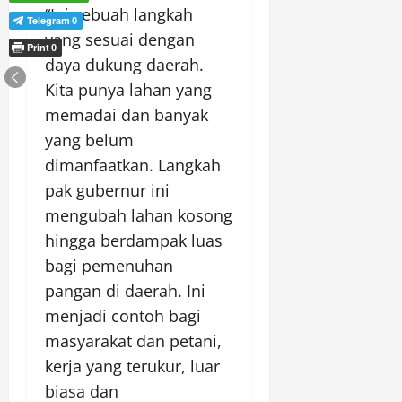
“Ini sebuah langkah
Telegram
0
yang sesuai dengan
Print
0
daya dukung daerah.
Kita punya lahan yang
memadai dan banyak
yang belum
dimanfaatkan. Langkah
pak gubernur ini
mengubah lahan kosong
hingga berdampak luas
bagi pemenuhan
pangan di daerah. Ini
menjadi contoh bagi
masyarakat dan petani,
kerja yang terukur, luar
biasa dan