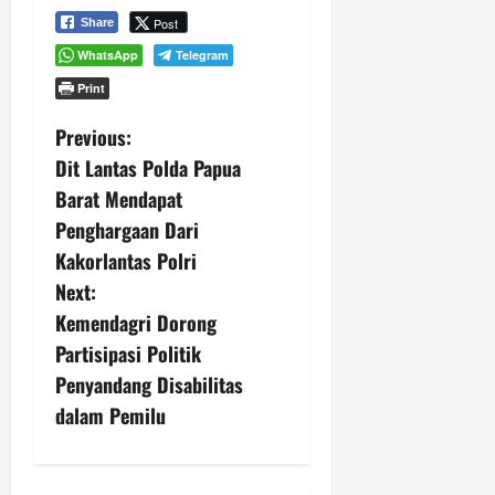
Post
Share
WhatsApp
Telegram
Print
P
Previous:
Dit Lantas Polda Papua
o
Barat Mendapat
s
Penghargaan Dari
Kakorlantas Polri
t
Next:
n
Kemendagri Dorong
Partisipasi Politik
a
Penyandang Disabilitas
v
dalam Pemilu
i