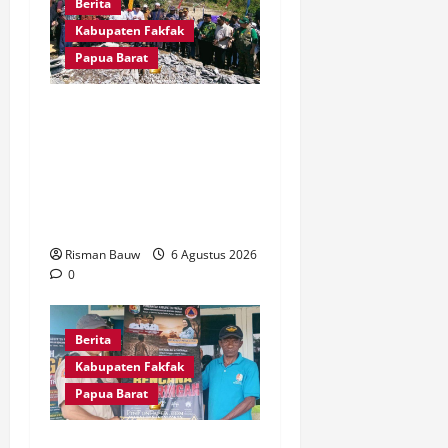
Berita
Kabupaten Fakfak
Papua Barat
Kapolres Fakfak, AKBP
Naim Ishak Hadiri Doa
Syukuran 666 Tahun
Masuknya Agama Islam di
Tanah Papua
Risman Bauw
6 Agustus 2026
0
Berita
Kabupaten Fakfak
Papua Barat