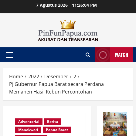
Skip
7 Agustus 2026
11:26:05 PM
to
content
WATCH
Primary
Menu
Home
2022
Desember
2
Pj Gubernur Papua Barat secara Perdana
Memanen Hasil Kebun Percontohan
Adventorial
Berita
Manokwari
Papua Barat