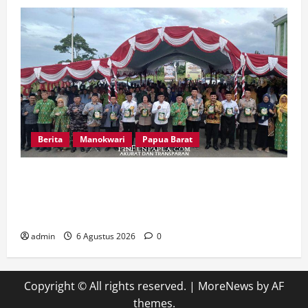
Berita
Manokwari
Papua Barat
Peringatan 666 Tahun Islam di Tanah Papua,
MUI Papua Barat Ajak Umat Perkuat Toleransi
dan Bangun Peradaban
admin
6 Agustus 2026
0
Copyright © All rights reserved.
|
MoreNews
by AF
themes.