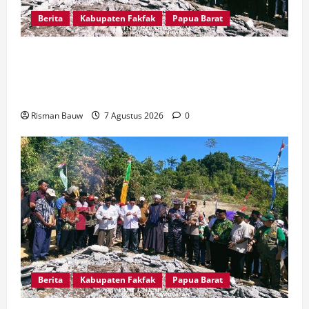
Berita
Kabupaten Fakfak
Papua Barat
Sambut Puncak 666 Tahun Islam, Bupati Fakfak
dan Forkopimda Ziarah ke Situs Bersejarah
Kampung Gar
Risman Bauw
7 Agustus 2026
0
Berita
Kabupaten Fakfak
Papua Barat