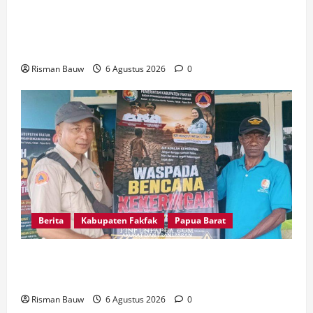
Kapolres Fakfak, AKBP Naim Ishak Hadiri Doa
Syukuran 666 Tahun Masuknya Agama Islam di
Tanah Papua
Risman Bauw
6 Agustus 2026
0
Berita
Kabupaten Fakfak
Papua Barat
Kepala Kampung Otoweri Apresiasi Langkah
BPBD Fakfak Edukasi Warga Hadapi Kekeringan
Risman Bauw
6 Agustus 2026
0