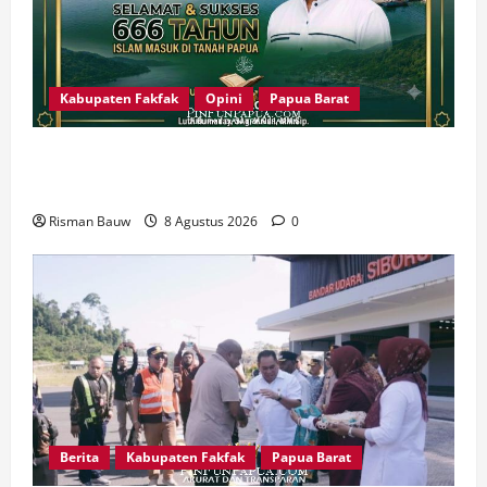
Kabupaten Fakfak
Opini
Papua Barat
666 Tahun Islam di Tanah Papua: Sejarah yang
Harus Dirawat, Bukan Sekadar Dirayakan
Risman Bauw
8 Agustus 2026
0
Berita
Kabupaten Fakfak
Papua Barat