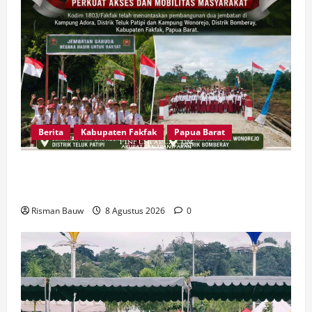
Berita
Kabupaten Fakfak
Papua Barat
Dandim Wahlin Rahman: Dua Jembatan Ini Bukti
Nyata TNI Peduli Masyarakat Fakfak
Risman Bauw
8 Agustus 2026
0