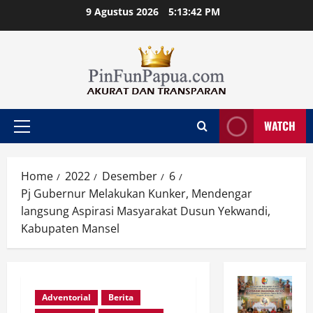
Skip
9 Agustus 2026
5:13:43 PM
to
content
WATCH
Primary
Menu
Home
2022
Desember
6
Pj Gubernur Melakukan Kunker, Mendengar
langsung Aspirasi Masyarakat Dusun Yekwandi,
Kabupaten Mansel
Adventorial
Berita