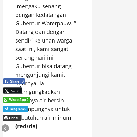
mengaku senang
dengan kedatangan
Gubernur Waterpauw. ”
Datang dan dengar
sendiri keluhan warga
saat ini, kami sangat
senang hari ini
Gubernur bisa datang
mengunjungi kami,
“ujarnya. Ia
Share
0
memgungkapkan
Post 0
perlunya air bersih
WhatsApp
0
dikampungnya untuk
Telegram
0
kebutuhan air minum.
Print
0
(red/rls)