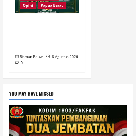
Opini
Papua Barat
666 Tahun Islam di Tanah
Papua: Sejarah yang
Harus Dirawat, Bukan
Sekadar Dirayakan
Risman Bauw
8 Agustus 2026
0
YOU MAY HAVE MISSED