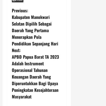
P
Previous:
Kabupaten Manokwari
o
Selatan Dipilih Sebagai
s
Daerah Yang Pertama
Menerapkan Pola
t
Pendidikan Sepanjang Hari
n
Next:
APBD Papua Barat TA 2023
a
Adalah Instrument
v
Operasional Tahunan
Keuangan Daerah Yang
i
Diperuntukkan Bagi Upaya
g
Peningkatan Kesejahteraan
Masyarakat
a