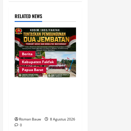
t
i
RELATED NEWS
o
n
Berita
Kabupaten Fakfak
Papua Barat
Dandim Wahlin Rahman:
Dua Jembatan Ini Bukti
Nyata TNI Peduli
Masyarakat Fakfak
Risman Bauw
8 Agustus 2026
0