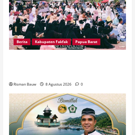
Berita
Kabupaten Fakfak
Papua Barat
Pawai Fajar 666 Tahun Islam Masuk Tanah
Papua, Ratusan Muslim Padati RTH KH Ma’ruf
Amin
Risman Bauw
8 Agustus 2026
0