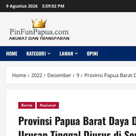
Skip
9 Agustus 2026
3:59:03 PM
to
content
HOME
KATEGORI
LAMAN
OPINI
Home
2022
Desember
9
Provinsi Papua Barat 
Berita
Nasional
Provinsi Papua Barat Daya 
Urusan Tinggal Diurus di So