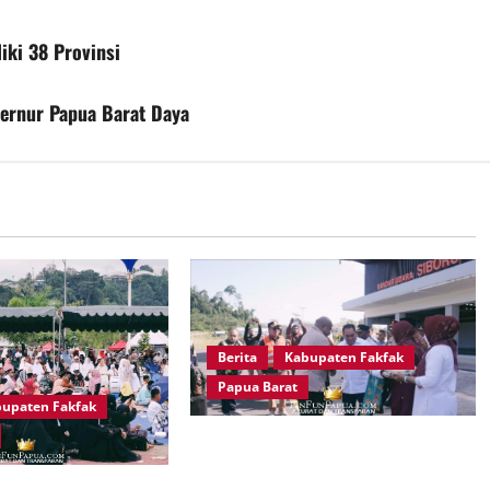
iki 38 Provinsi
ernur Papua Barat Daya
Berita
Kabupaten Fakfak
Papua Barat
upaten Fakfak
Satu Tungku Tiga Batu Menggema,
Bupati-Wabup Fakfak Sambut