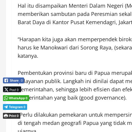
Hal itu disampaikan Menteri Dalam Negeri (
memberikan sambutan pada Peresmian sekalig
Barat Daya di Kantor Pusat Kemendagri, Jakart
“Harapan kita juga akan memperpendek birokras
harus ke Manokwari dari Sorong Raya, (sekara
katanya.
Pembentukan provinsi baru di Papua merupa
pelayanan publik. Langkah ini dinilai dapat 
Share
0
pemerintahan, sehingga lebih efisien dan efekt
Post 0
pemerintahan yang baik (good governance).
WhatsApp
0
Telegram
0
“Perlu dilakukan pemekaran untuk mempersin
Print
0
di tengah medan geografi Papua yang tidak mu
ujarnya.