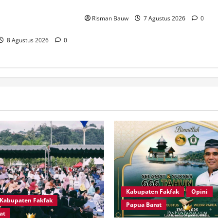
66 Tahun Islam
Gubernur Papua dan Papua Barat
apua, Ratusan
Risman Bauw
7 Agustus 2026
0
 RTH KH Ma’ruf Amin
8 Agustus 2026
0
Kabupaten Fakfak
Opini
Kabupaten Fakfak
Papua Barat
at