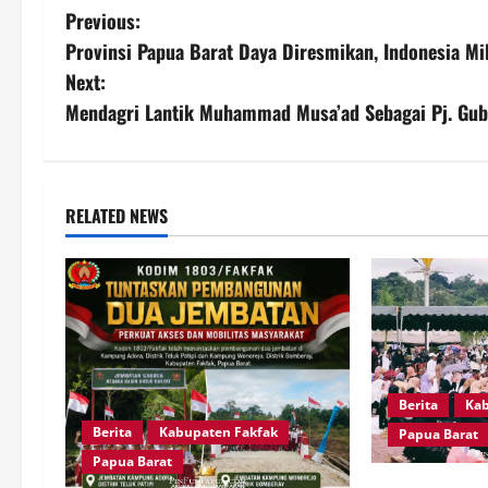
P
Previous:
Provinsi Papua Barat Daya Diresmikan, Indonesia Mil
o
Next:
s
Mendagri Lantik Muhammad Musa’ad Sebagai Pj. Gub
t
n
RELATED NEWS
a
v
i
g
Berita
Kab
a
Berita
Kabupaten Fakfak
Papua Barat
Papua Barat
t