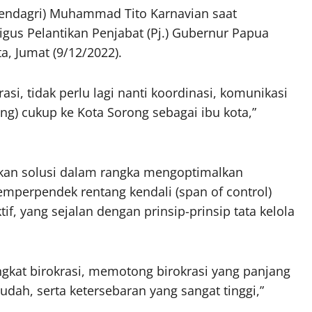
Mendagri) Muhammad Tito Karnavian saat
us Pelantikan Penjabat (Pj.) Gubernur Papua
a, Jumat (9/12/2022).
i, tidak perlu lagi nanti koordinasi, komunikasi
ng) cukup ke Kota Sorong sebagai ibu kota,”
kan solusi dalam rangka mengoptimalkan
memperpendek rentang kendali (span of control)
if, yang sejalan dengan prinsip-prinsip tata kelola
gkat birokrasi, memotong birokrasi yang panjang
dah, serta ketersebaran yang sangat tinggi,”