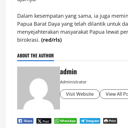
Dalam kesempatan yang sama, ia juga memin
Papua Barat Daya yang telah dilantik untuk 
menyejahterakan masyarakat Papua lewat p
birokrasi.
(red/rls)
ABOUT THE AUTHOR
admin
Administrator
Visit Website
View All P
WhatsApp
Telegram
Print
Post
Share