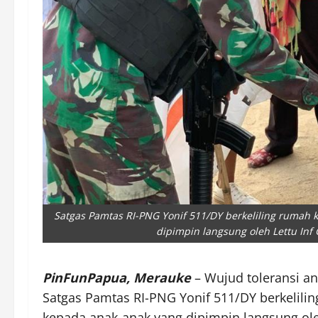
Satgas Pamtas RI-PNG Yonif 511/DY berkeliling rumah
dipimpin langsung oleh Lettu Inf G
PinFunPapua, Merauke
– Wujud toleransi a
Satgas Pamtas RI-PNG Yonif 511/DY berkelil
kepada anak-anak yang dipimpin langsung oleh