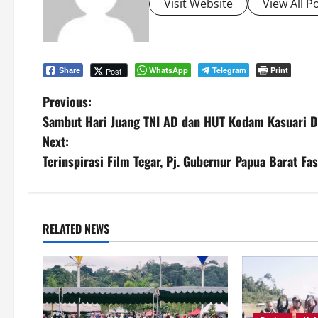
Visit Website
View All P
WhatsApp
Telegram
Print
Post
Share
P
Previous:
Sambut Hari Juang TNI AD dan HUT Kodam Kasuari D
o
Next:
s
Terinspirasi Film Tegar, Pj. Gubernur Papua Barat Fa
t
n
RELATED NEWS
a
v
i