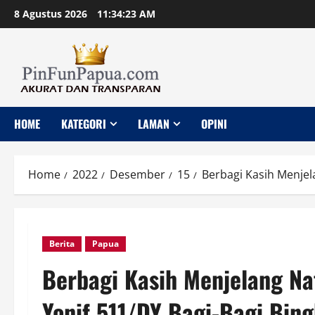
Skip
8 Agustus 2026
11:34:24 AM
to
content
HOME
KATEGORI
LAMAN
OPINI
Home
2022
Desember
15
Berbagi Kasih Menjel
Berita
Papua
Berbagi Kasih Menjelang Na
Yonif 511/DY Bagi-Bagi Bin