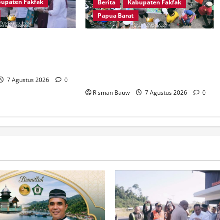
upaten Fakfak
Berita
Kabupaten Fakfak
Papua Barat
iga Batu Menggema,
Jelang Puncak 666 Tahun Agama
 Fakfak Sambut
Islam Masuk di Tanah Papua,
a dan Papua Barat
Polres Fakfak Siagakan 214
Personel
7 Agustus 2026
0
Risman Bauw
7 Agustus 2026
0