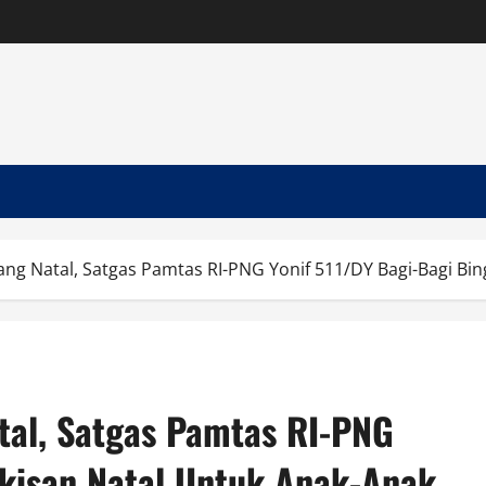
ang Natal, Satgas Pamtas RI-PNG Yonif 511/DY Bagi-Bagi Bi
tal, Satgas Pamtas RI-PNG
gkisan Natal Untuk Anak-Anak