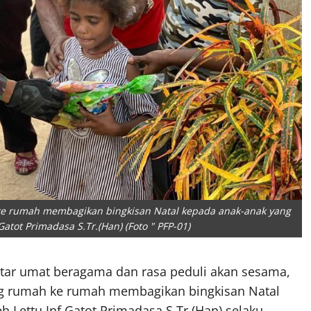
 ke rumah membagikan bingkisan Natal kepada anak-anak yang
atot Primadasa S.Tr.(Han) (Foto " PFP-01)
ntar umat beragama dan rasa peduli akan sesama,
ing rumah ke rumah membagikan bingkisan Natal
 Lettu Inf Gatot Primadasa S.Tr.(Han) selaku