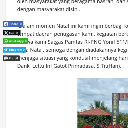
oleh masyarakat yang beragama nasrani dan s
dengan masyarakat disini.
Share
0
“Dalam momen Natal ini kami ingin berbagi 
tempat daerah penugasan kami, kegiatan berb
Post 0
bahwa kami Satgas Pamtas RI-PNG Yonif 511
WhatsApp
0
Raya Natal, semoga dengan diadakannya kegi
Telegram
0
menjaga situasi yang kondusif menjelang hari
Print
0
Danki Lettu Inf Gatot Primadasa, S.Tr.(Han).