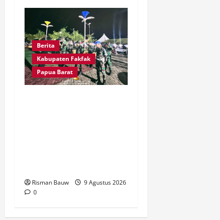
Berita
Kabupaten Fakfak
Papua Barat
Kawal Peringatan 666
Tahun Agama Islam
Masuk Tanah Papua,
Kodim Fakfak Pastikan
Perayaan Berlangsung
Aman
Risman Bauw
9 Agustus 2026
0