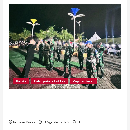
Berita
Kabupaten Fakfak
Papua Barat
Kawal Peringatan 666 Tahun Agama Islam
Masuk Tanah Papua, Kodim Fakfak Pastikan
Perayaan Berlangsung Aman
Risman Bauw
9 Agustus 2026
0