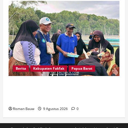
Berita
Kabupaten Fakfak
Papua Barat
Disambut Tarian Yospan, Mahasiswa KKN STIA
Asy-Syafi’iyah Fakfak Diterima Hangat di
Kampung Otoweri
Risman Bauw
9 Agustus 2026
0