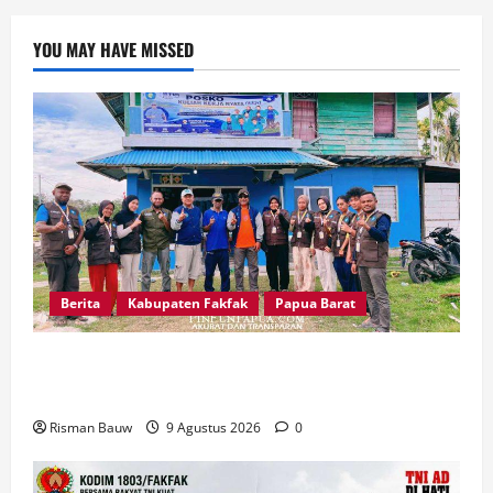
YOU MAY HAVE MISSED
Berita
Kabupaten Fakfak
Papua Barat
Pertama Kali Jadi Lokasi KKN STIA, Kepala
Kampung Otoweri: Ini Berkat bagi Kami
Risman Bauw
9 Agustus 2026
0