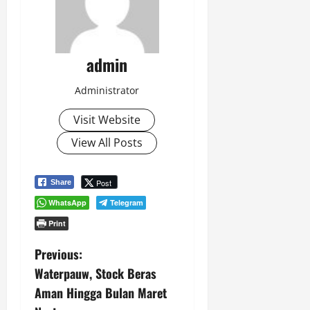
admin
Administrator
Visit Website
View All Posts
Post
Share
WhatsApp
Telegram
Print
P
Previous:
Waterpauw, Stock Beras
o
Aman Hingga Bulan Maret