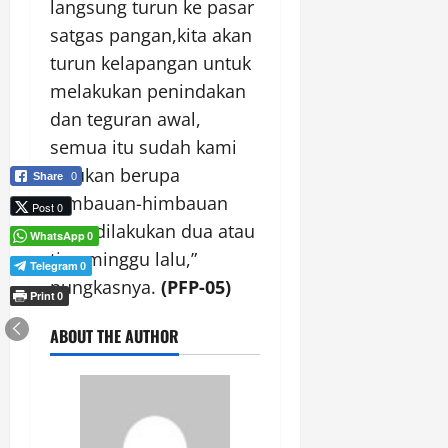
langsung turun ke pasar
satgas pangan,kita akan
turun kelapangan untuk
melakukan penindakan
dan teguran awal,
semua itu sudah kami
lakukan berupa
Share
0
himbauan-himbauan
Post 0
yang dilakukan dua atau
WhatsApp
0
tiga minggu lalu,”
Telegram
0
pungkasnya.
(PFP-05)
Print
0
ABOUT THE AUTHOR