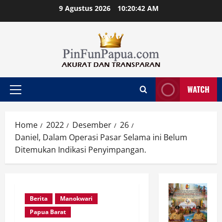
Skip
9 Agustus 2026
10:20:43 AM
to
content
WATCH
Primary
Menu
Home
2022
Desember
26
Daniel, Dalam Operasi Pasar Selama ini Belum
Ditemukan Indikasi Penyimpangan.
Berita
Manokwari
Papua Barat