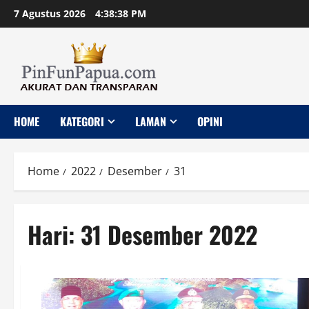
Skip
7 Agustus 2026
4:38:39 PM
to
content
HOME
KATEGORI
LAMAN
OPINI
Home
2022
Desember
31
Hari:
31 Desember 2022