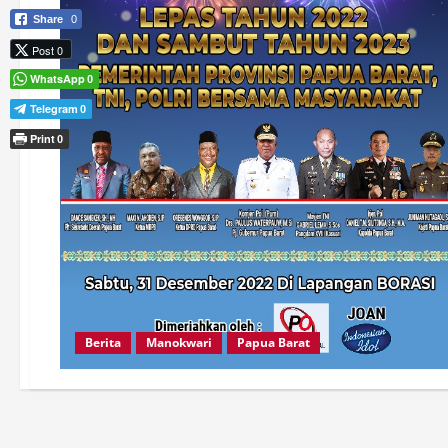
Share
0
Post 0
WhatsApp
0
Telegram
0
Print
0
Berita
Manokwari
Papua Barat