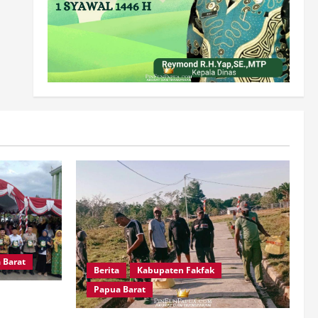
 Barat
Berita
Kabupaten Fakfak
Papua Barat
di Tanah
k Umat