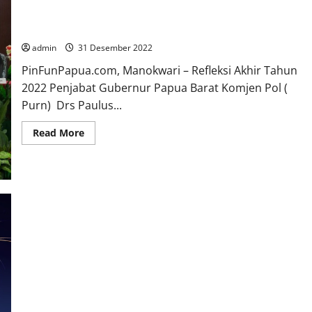
Ini Lima Point Refleksi Akhir Tahun 2022 Pj Gubernur
Provinsi Papua Barat
admin
31 Desember 2022
PinFunPapua.com, Manokwari – Refleksi Akhir Tahun
2022 Penjabat Gubernur Papua Barat Komjen Pol (
Purn) Drs Paulus...
Read
Read More
more
about
Ini
Lima
Point
Refleksi
Akhir
Tahun
2022
Pj
Gubernur
Provinsi
Papua
Barat