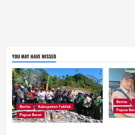
YOU MAY HAVE MISSED
Berita
Berita
Kabupaten Fakfak
Papua Bar
Papua Barat
Kepala Kam
Kapolres Fakfak, AKBP Naim Ishak
Langkah BP