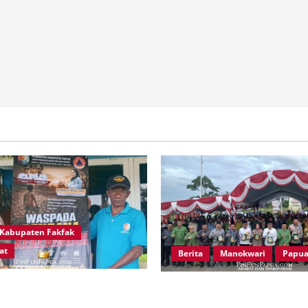
Kabupaten Fakfak
at
Berita
Manokwari
Papua
pung Otoweri Apresiasi
Peringatan 666 Tahun Islam 
BD Fakfak Edukasi Warga
Papua, MUI Papua Barat Aja