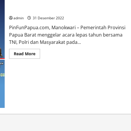
Besok Pemprov Papua Barat Gelar Pisah Sambut Tahun
Bersama TNI, Polri dan Masyarakat di Lapangan Borarsi
admin
31 Desember 2022
PinFunPapua.com, Manokwari – Pemerintah Provinsi
Papua Barat menggelar acara lepas tahun bersama
TNI, Polri dan Masyarakat pada...
Read
Read More
more
about
Besok
Pemprov
Papua
Barat
Gelar
Pisah
Sambut
Tahun
Bersama
TNI,
Polri
dan
Masyarakat
di
Lapangan
Borarsi