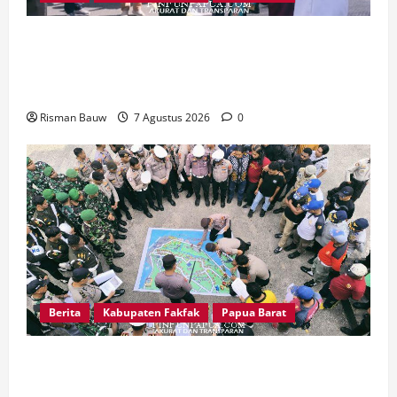
Satu Tungku Tiga Batu Menggema, Bupati-
Wabup Fakfak Sambut Gubernur Papua dan
Papua Barat
Risman Bauw
7 Agustus 2026
0
Berita
Kabupaten Fakfak
Papua Barat
Jelang Puncak 666 Tahun Agama Islam Masuk di
Tanah Papua, Polres Fakfak Siagakan 214