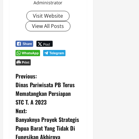
Administrator
Visit Website
View All Posts
Post
Share
WhatsApp
Telegram
Print
P
Previous:
Dinas Pariwisata PB Terus
o
Mematangkan Persiapan
s
STC T. A 2023
Next:
t
Banyaknya Proyek Strategis
n
Papua Barat Yang Tidak Di
Fungsikan Akhirnya