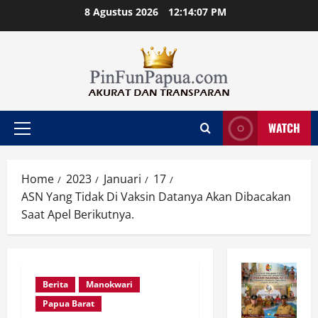
Skip
8 Agustus 2026
12:14:08 PM
to
content
WATCH
Primary
Menu
Home
2023
Januari
17
ASN Yang Tidak Di Vaksin Datanya Akan Dibacakan
Saat Apel Berikutnya.
Berita
Manokwari
Papua Barat