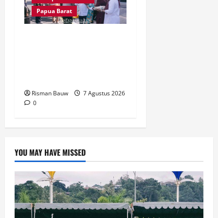
Papua Barat
Satu Tungku Tiga Batu
Menggema, Bupati-Wabup
Fakfak Sambut Gubernur
Papua dan Papua Barat
Risman Bauw
7 Agustus 2026
0
YOU MAY HAVE MISSED