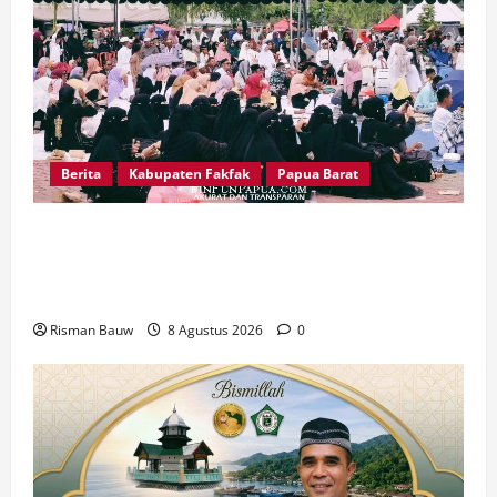
Berita
Kabupaten Fakfak
Papua Barat
Pawai Fajar 666 Tahun Islam Masuk Tanah
Papua, Ratusan Muslim Padati RTH KH Ma’ruf
Amin
Risman Bauw
8 Agustus 2026
0