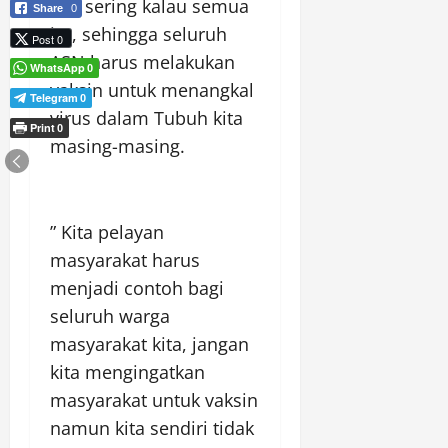
kita sering kalau semua
Share
0
itu, sehingga seluruh
Post 0
ASN harus melakukan
WhatsApp
0
vaksin untuk menangkal
Telegram
0
virus dalam Tubuh kita
Print
0
masing-masing.
” Kita pelayan
masyarakat harus
menjadi contoh bagi
seluruh warga
masyarakat kita, jangan
kita mengingatkan
masyarakat untuk vaksin
namun kita sendiri tidak