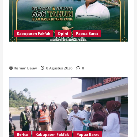
Kabupaten Fakfak
Opini
Papua Barat
666 Tahun Islam di Tanah Papua: Sejarah yang
Harus Dirawat, Bukan Sekadar Dirayakan
Risman Bauw
8 Agustus 2026
0
Berita
Kabupaten Fakfak
Papua Barat