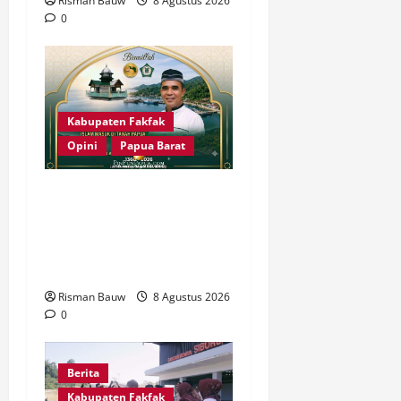
Risman Bauw
8 Agustus 2026
0
Kabupaten Fakfak
Opini
Papua Barat
666 Tahun Islam di Tanah
Papua: Sejarah yang
Harus Dirawat, Bukan
Sekadar Dirayakan
Risman Bauw
8 Agustus 2026
0
Berita
Kabupaten Fakfak