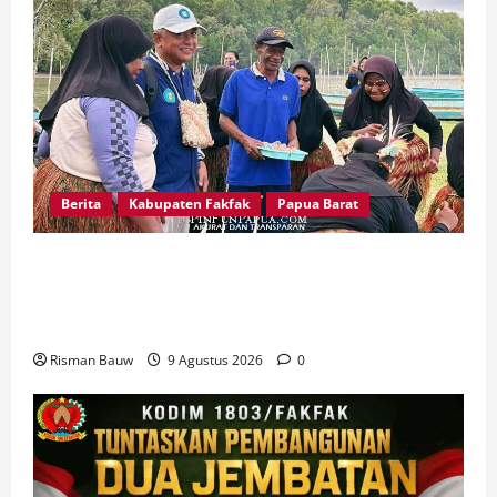
Berita
Kabupaten Fakfak
Papua Barat
Disambut Tarian Yospan, Mahasiswa KKN STIA
Asy-Syafi’iyah Fakfak Diterima Hangat di
Kampung Otoweri
Risman Bauw
9 Agustus 2026
0