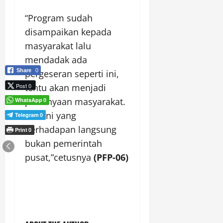
“Program sudah
disampaikan kepada
masyarakat lalu
mendadak ada
Share
0
pergeseran seperti ini,
Post 0
tentu akan menjadi
pertanyaan masyarakat.
WhatsApp
0
Kita ini yang
Telegram
0
berhadapan langsung
Print
0
bukan pemerintah
pusat,”cetusnya
(PFP-06)