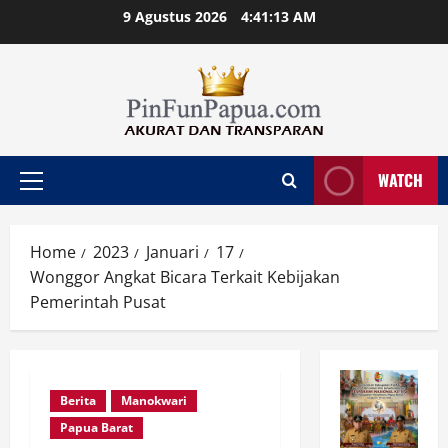
Skip
9 Agustus 2026
4:41:14 AM
to
content
WATCH
Primary
Menu
Home
2023
Januari
17
Wonggor Angkat Bicara Terkait Kebijakan
Pemerintah Pusat
Berita
Manokwari
Papua Barat