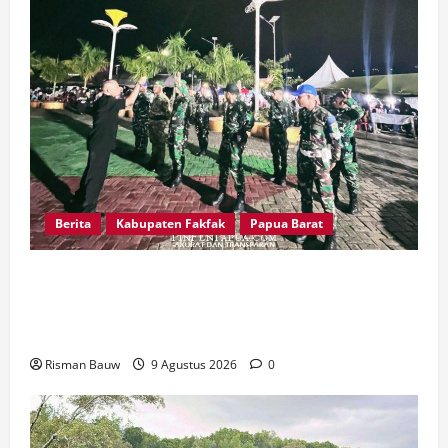
Berita
Kabupaten Fakfak
Papua Barat
Kawal Peringatan 666 Tahun Agama Islam
Masuk Tanah Papua, Kodim Fakfak Pastikan
Perayaan Berlangsung Aman
Risman Bauw
9 Agustus 2026
0