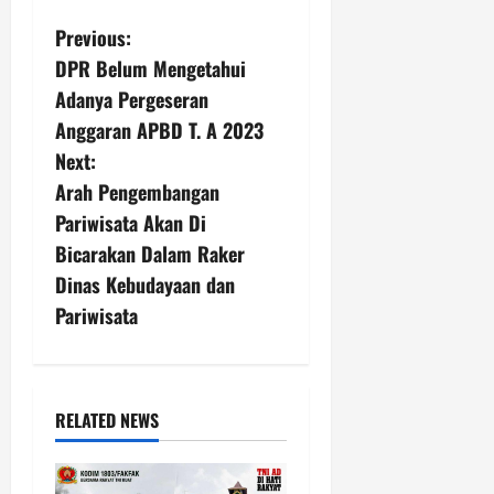
P
Previous:
DPR Belum Mengetahui
o
Adanya Pergeseran
s
Anggaran APBD T. A 2023
Next:
t
Arah Pengembangan
n
Pariwisata Akan Di
Bicarakan Dalam Raker
a
Dinas Kebudayaan dan
v
Pariwisata
i
g
RELATED NEWS
a