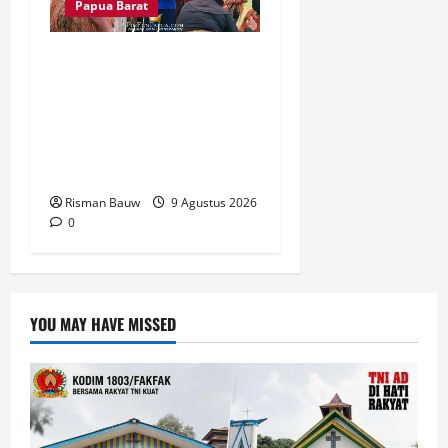
Papua Barat
Disambut Tarian Yospan,
Mahasiswa KKN STIA Asy-
Syafi’iyah Fakfak Diterima
Hangat di Kampung
Otoweri
Risman Bauw
9 Agustus 2026
0
YOU MAY HAVE MISSED