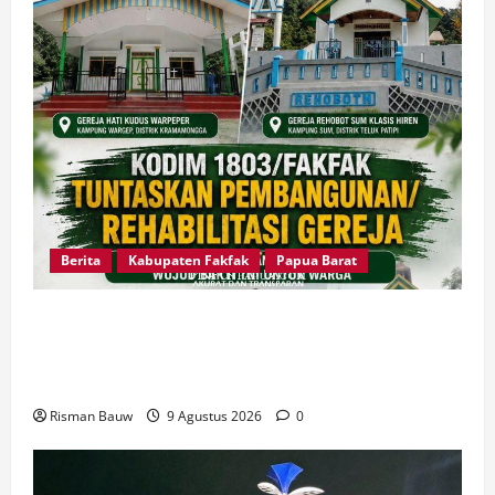
Berita
Kabupaten Fakfak
Papua Barat
Dandim Fakfak Wahlin Rahman Tegaskan TNI
Hadir untuk Rakyat, Dua Gereja Rampung
Direhabilitasi
Risman Bauw
9 Agustus 2026
0