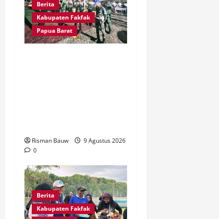
Berita
Kabupaten Fakfak
Papua Barat
Kawal Peringatan 666
Tahun Agama Islam
Masuk Tanah Papua,
Kodim Fakfak Pastikan
Perayaan Berlangsung
Aman
Risman Bauw
9 Agustus 2026
0
Berita
Kabupaten Fakfak