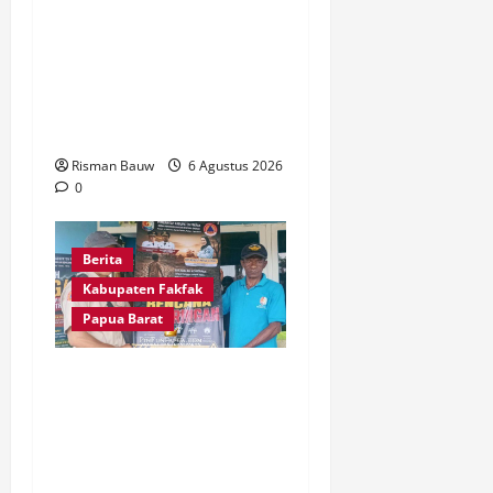
Kapolres Fakfak, AKBP
Naim Ishak Hadiri Doa
Syukuran 666 Tahun
Masuknya Agama Islam di
Tanah Papua
Risman Bauw
6 Agustus 2026
0
Berita
Kabupaten Fakfak
Papua Barat
Kepala Kampung Otoweri
Apresiasi Langkah BPBD
Fakfak Edukasi Warga
Hadapi Kekeringan