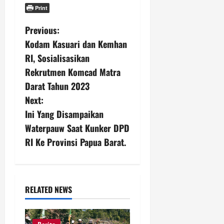
Print
P
Previous:
Kodam Kasuari dan Kemhan
o
RI, Sosialisasikan
s
Rekrutmen Komcad Matra
Darat Tahun 2023
t
Next:
n
Ini Yang Disampaikan
Waterpauw Saat Kunker DPD
a
RI Ke Provinsi Papua Barat.
v
i
RELATED NEWS
g
a