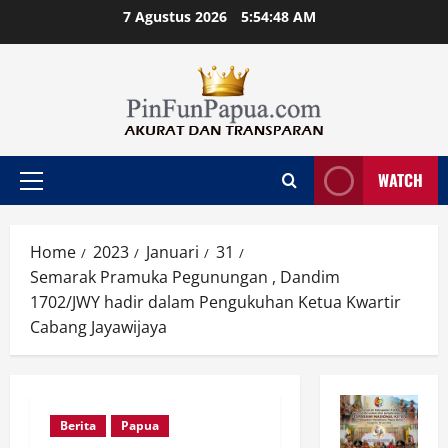
Skip
7 Agustus 2026
5:54:49 AM
to
content
WATCH
Primary
Menu
Home
2023
Januari
31
Semarak Pramuka Pegunungan , Dandim
1702/JWY hadir dalam Pengukuhan Ketua Kwartir
Cabang Jayawijaya
Berita
Papua