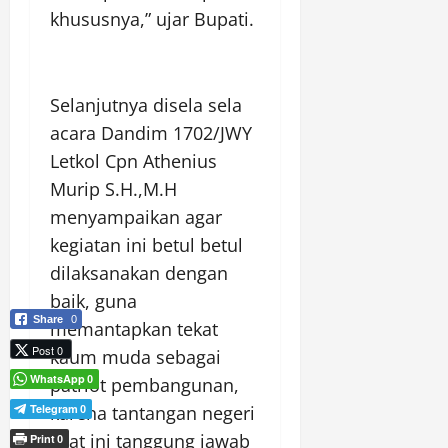
khususnya,” ujar Bupati.
Selanjutnya disela sela
acara Dandim 1702/JWY
Letkol Cpn Athenius
Murip S.H.,M.H
menyampaikan agar
kegiatan ini betul betul
dilaksanakan dengan
baik, guna
Share
0
memantapkan tekat
Post 0
kaum muda sebagai
WhatsApp
patriot pembangunan,
0
Telegram
karena tantangan negeri
0
saat ini tanggung jawab
Print
0