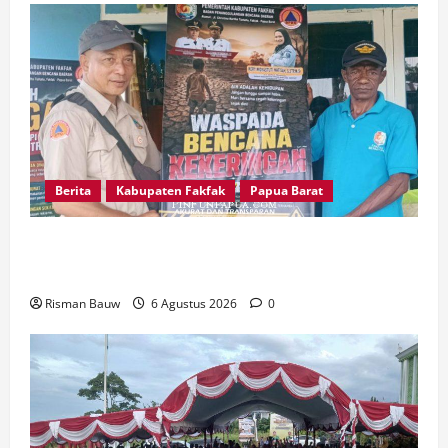
Berita
Kabupaten Fakfak
Papua Barat
Kepala Kampung Otoweri Apresiasi Langkah
BPBD Fakfak Edukasi Warga Hadapi Kekeringan
Risman Bauw
6 Agustus 2026
0