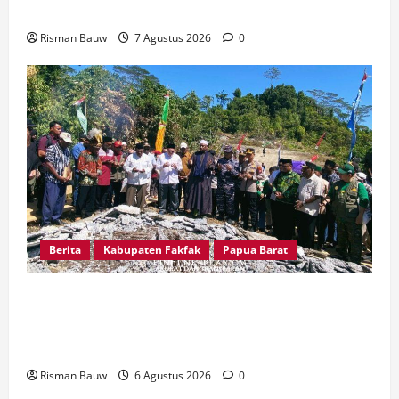
Kampung Gar
Risman Bauw
7 Agustus 2026
0
Berita
Kabupaten Fakfak
Papua Barat
Kapolres Fakfak, AKBP Naim Ishak Hadiri Doa
Syukuran 666 Tahun Masuknya Agama Islam di
Tanah Papua
Risman Bauw
6 Agustus 2026
0