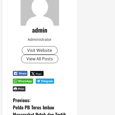
admin
Administrator
Visit Website
View All Posts
Post
Share
WhatsApp
Telegram
Print
P
Previous:
Polda PB Terus Imbau
o
Masyarakat Patuh dan Tertib