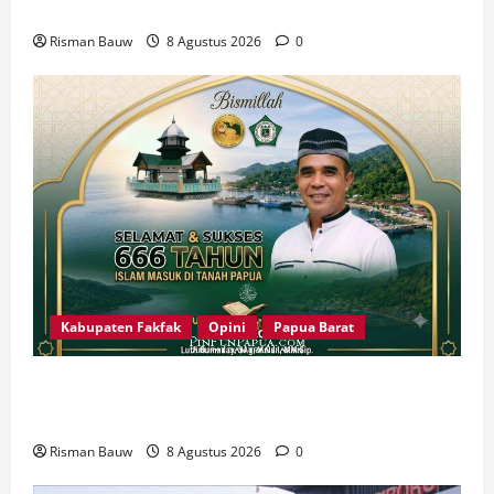
Amin
Risman Bauw
8 Agustus 2026
0
Kabupaten Fakfak
Opini
Papua Barat
666 Tahun Islam di Tanah Papua: Sejarah yang
Harus Dirawat, Bukan Sekadar Dirayakan
Risman Bauw
8 Agustus 2026
0