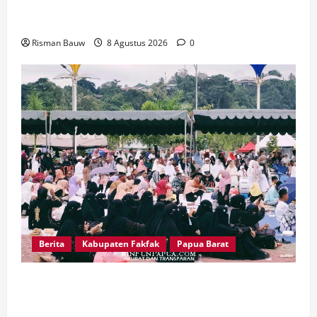
Dandim Wahlin Rahman: Dua Jembatan Ini Bukti
Nyata TNI Peduli Masyarakat Fakfak
Risman Bauw
8 Agustus 2026
0
Berita
Kabupaten Fakfak
Papua Barat
Pawai Fajar 666 Tahun Islam Masuk Tanah
Papua, Ratusan Muslim Padati RTH KH Ma’ruf