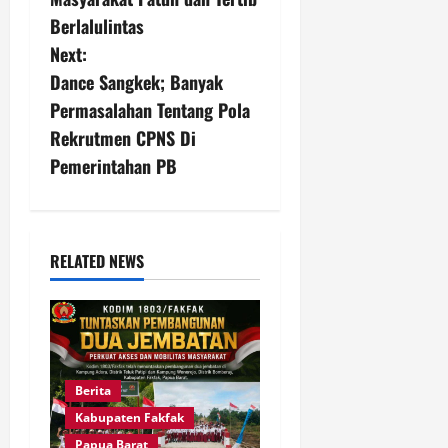
s
Berlalulintas
Next:
t
Dance Sangkek; Banyak
n
Permasalahan Tentang Pola
Rekrutmen CPNS Di
a
Pemerintahan PB
v
i
RELATED NEWS
g
a
t
Berita
i
Kabupaten Fakfak
Papua Barat