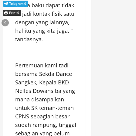
Telegram
ketika baku dapat tidak
0
terjadi kontak fisik satu
Print
0
dengan yang lainnya,
hal itu yang kita jaga, ”
tandasnya.
Pertemuan kami tadi
bersama Sekda Dance
Sangkek, Kepala BKD
Nelles Dowansiba yang
mana disampaikan
untuk SK teman-teman
CPNS sebagian besar
sudah rampung, tinggal
sebagian yang belum