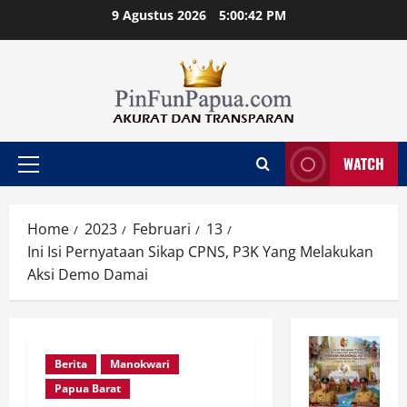
Skip
9 Agustus 2026
5:00:43 PM
to
content
WATCH
Primary
Menu
Home
2023
Februari
13
Ini Isi Pernyataan Sikap CPNS, P3K Yang Melakukan
Aksi Demo Damai
Berita
Manokwari
Papua Barat