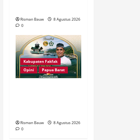
Ratusan Muslim Padati
RTH KH Ma’ruf Amin
Risman Bauw
8 Agustus 2026
0
Kabupaten Fakfak
Opini
Papua Barat
666 Tahun Islam di Tanah
Papua: Sejarah yang
Harus Dirawat, Bukan
Sekadar Dirayakan
Risman Bauw
8 Agustus 2026
0