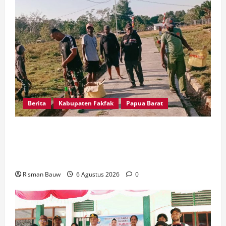
Berita
Kabupaten Fakfak
Papua Barat
Babinsa dan Warga Kampung Otoweri Gotong
Royong Bersihkan Lingkungan Sambut HUT ke-
81 RI
Risman Bauw
6 Agustus 2026
0