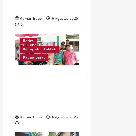
Lingkungan Sambut HUT
ke-81 RI
Risman Bauw
6 Agustus 2026
0
Berita
Kabupaten Fakfak
Papua Barat
Pemkab Fakfak Salurkan
Drum Air dan Mesin
Babat Rumput, Perkuat
Ketahanan Air Bersih dan
Kebersihan Lingkungan
Risman Bauw
6 Agustus 2026
0