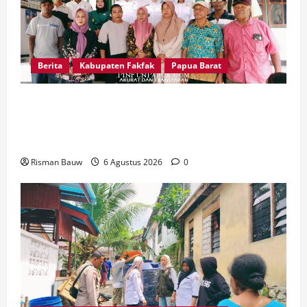
Berita
Kabupaten Fakfak
Papua Barat
Pemkab Fakfak Salurkan Drum Air dan Mesin
Babat Rumput, Perkuat Ketahanan Air Bersih
dan Kebersihan Lingkungan
Risman Bauw
6 Agustus 2026
0