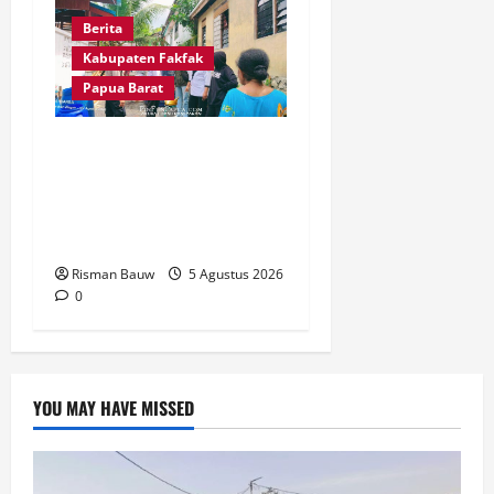
Berita
Kabupaten Fakfak
Papua Barat
Kemarau Panjang, Polri-
TNI-Pemkab Fakfak
Ringankan Beban Warga
Kekurangan Air
Risman Bauw
5 Agustus 2026
0
YOU MAY HAVE MISSED