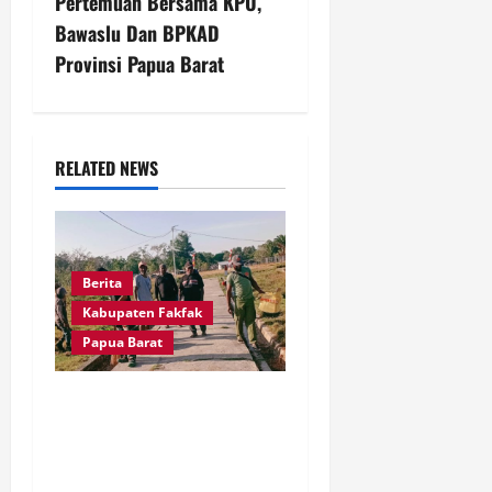
Pertemuan Bersama KPU,
a
Bawaslu Dan BPKAD
v
Provinsi Papua Barat
i
g
RELATED NEWS
a
t
Berita
i
Kabupaten Fakfak
o
Papua Barat
n
Babinsa dan Warga
Kampung Otoweri Gotong
Royong Bersihkan