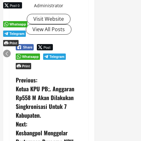
Administrator
Post 0
Visit Website
Whatsapp
View All Posts
Telegram
Print
Post
Share
Whatsapp
Telegram
Print
P
Previous:
Ketua KPU PB;. Anggaran
o
Rp558 M Akan Dilakukan
s
Singkronisasi Untuk 7
Kabupaten.
t
Next:
n
Kesbangpol Menggelar