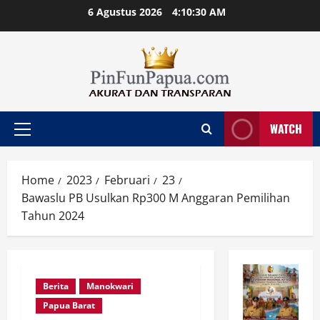
Skip
6 Agustus 2026
4:10:30 AM
to
content
WATCH
Primary
Menu
Home
2023
Februari
23
Bawaslu PB Usulkan Rp300 M Anggaran Pemilihan
Tahun 2024
Berita
Manokwari
Papua Barat