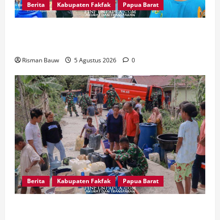
Berita
Kabupaten Fakfak
Papua Barat
Kemarau Panjang, Polri-TNI-Pemkab Fakfak
Ringankan Beban Warga Kekurangan Air
Risman Bauw
5 Agustus 2026
0
Berita
Kabupaten Fakfak
Papua Barat
Kodim 1803/Fakfak Salurkan Air Bersih ke