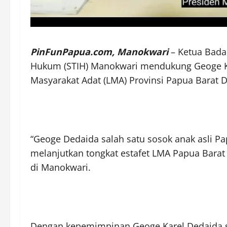
PinFunPapua.com, Manokwari
– Ketua Bada
Hukum (STIH) Manokwari mendukung Geoge Ka
Masyarakat Adat (LMA) Provinsi Papua Barat 
“Geoge Dedaida salah satu sosok anak asli 
melanjutkan tongkat estafet LMA Papua Barat
di Manokwari.
Dengan kepemimpinan Geoge Karel Dedaida s