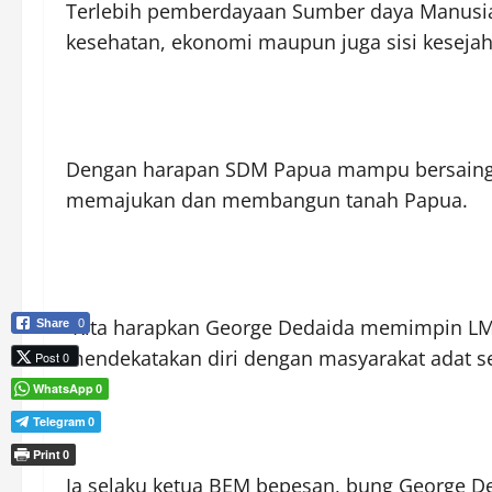
Terlebih pemberdayaan Sumber daya Manusia 
kesehatan, ekonomi maupun juga sisi kesejah
Dengan harapan SDM Papua mampu bersaing 
memajukan dan membangun tanah Papua.
“Kita harapkan George Dedaida memimpin LM
Share
0
mendekatakan diri dengan masyarakat adat s
Post 0
WhatsApp
0
Telegram
0
Print
0
Ia selaku ketua BEM bepesan, bung George D