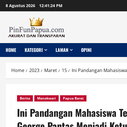
Skip
8 Agustus 2026
12:41:25 PM
to
content
HOME
KATEGORI
LAMAN
OPINI
Home
2023
Maret
15
Ini Pandangan Mahasiswa
Berita
Manokwari
Papua Barat
Ini Pandangan Mahasiswa Te
George Pantas Menjadi Ket