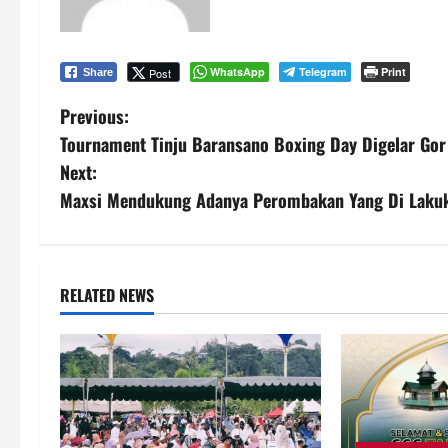
WhatsApp
Telegram
Print
Post
Share
P
Previous:
Tournament Tinju Baransano Boxing Day Digelar Go
o
Next:
s
Maxsi Mendukung Adanya Perombakan Yang Di Laku
t
n
RELATED NEWS
a
v
i