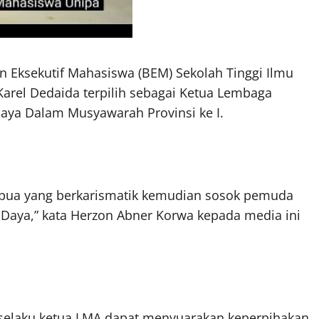
n Eksekutif Mahasiswa (BEM) Sekolah Tinggi Ilmu
rel Dedaida terpilih sebagai Ketua Lembaga
Daya Dalam Musyawarah Provinsi ke I.
Papua yang berkarismatik kemudian sosok pemuda
 Daya,” kata Herzon Abner Korwa kepada media ini
elaku ketua LMA dapat menyuarakan keperpihakan