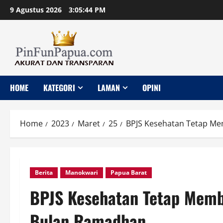
Skip
9 Agustus 2026
3:05:46 PM
to
content
HOME
KATEGORI
LAMAN
OPINI
Home
2023
Maret
25
BPJS Kesehatan Tetap M
Berita
Manokwari
Papua Barat
BPJS Kesehatan Tetap Memb
Bulan Ramadhan