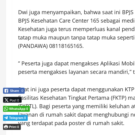
Dwi juga menyampaikan, bahwa saat ini BPJS
BPJS Kesehatan Care Center 165 sebagai med
Kesehatan juga terus memperluas kanal penda
tatap muka maupun tanpa tatap muka seperti
(PANDAWA) 08118165165.
” Peserta juga dapat mengakses Aplikasi Mo
peserta mengakses layanan secara mandiri,” t
Saat ini juga peserta dapat menggunakan KTP
Share
0
Fasilitas Kesehatan Tingkat Pertama (FKTP) m
Post 0
(FKRTL). Bagi peserta yang memiliki keluha
WhatsApp
0
layanan di rumah sakit dapat menghubungi n
Telegram
0
yang terdapat pada poster di rumah sakit.
Print
0