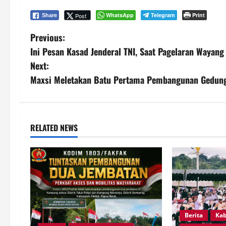
WhatsApp
Telegram
Print
Post
Share
P
Previous:
Ini Pesan Kasad Jenderal TNI, Saat Pagelaran Wayang
o
Next:
s
Maxsi Meletakan Batu Pertama Pembangunan Gedung 
t
n
RELATED NEWS
a
v
i
g
Berita
Kab