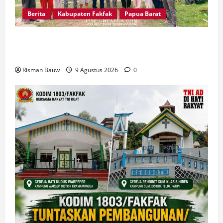
Berita
Kabupaten Fakfak
Papua Barat
Pertama Kali Jadi Lokasi KKN STIA, Kepala
Kampung Otoweri: Ini Berkat bagi Kami
Risman Bauw
9 Agustus 2026
0