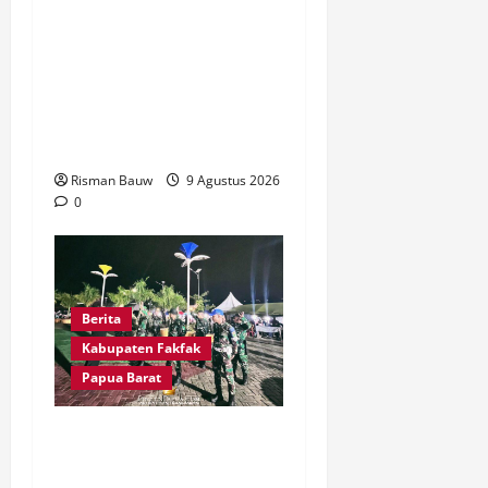
Dandim Fakfak Wahlin
Rahman Tegaskan TNI
Hadir untuk Rakyat, Dua
Gereja Rampung
Direhabilitasi
Risman Bauw
9 Agustus 2026
0
Berita
Kabupaten Fakfak
Papua Barat
Kawal Peringatan 666
Tahun Agama Islam