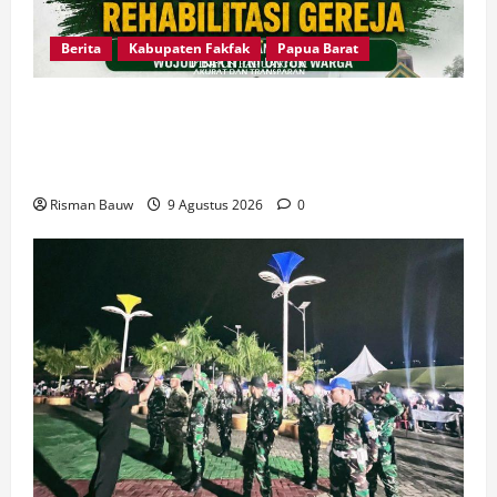
Berita
Kabupaten Fakfak
Papua Barat
Dandim Fakfak Wahlin Rahman Tegaskan TNI
Hadir untuk Rakyat, Dua Gereja Rampung
Direhabilitasi
Risman Bauw
9 Agustus 2026
0