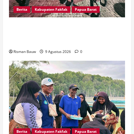
Berita
Kabupaten Fakfak
Papua Barat
Kawal Peringatan 666 Tahun Agama Islam
Masuk Tanah Papua, Kodim Fakfak Pastikan
Perayaan Berlangsung Aman
Risman Bauw
9 Agustus 2026
0
Berita
Kabupaten Fakfak
Papua Barat