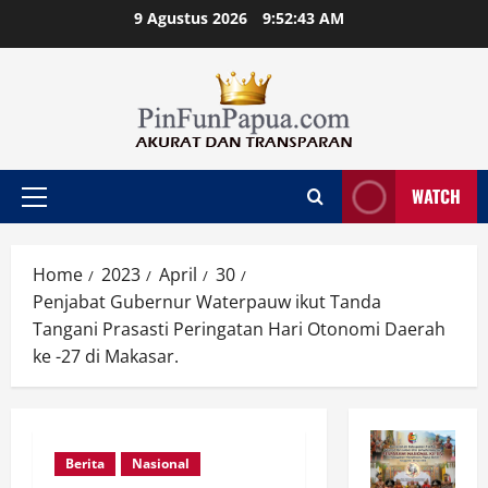
Skip
9 Agustus 2026
9:52:44 AM
to
content
WATCH
Primary
Menu
Home
2023
April
30
Penjabat Gubernur Waterpauw ikut Tanda
Tangani Prasasti Peringatan Hari Otonomi Daerah
ke -27 di Makasar.
Berita
Nasional