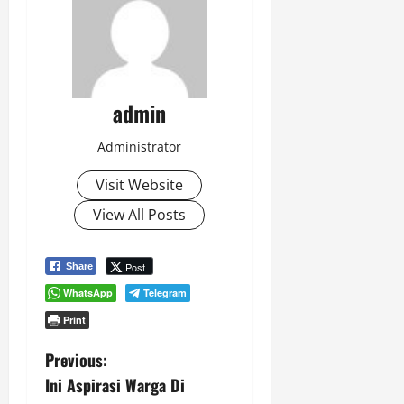
admin
Administrator
Visit Website
View All Posts
Post
Share
WhatsApp
Telegram
Print
P
Previous:
Ini Aspirasi Warga Di
o