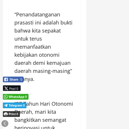
“Penandatanganan
prasasti ini adalah bukti
bahwa kita sepakat
untuk terus
memanfaatkan
kebijakan otonomi
daerah demi kemajuan
daerah masing-masing”
katanya.
Share
0
Post 0
WhatsApp
0
“27 Tahun Hari Otonomi
Telegram
0
Daerah, mari kita
Print
0
bangkitkan semangat
berinovasi untuk