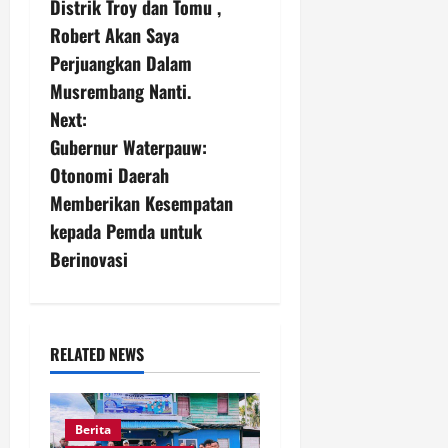
Distrik Troy dan Tomu ,
s
Robert Akan Saya
Perjuangkan Dalam
t
Musrembang Nanti.
n
Next:
Gubernur Waterpauw:
a
Otonomi Daerah
v
Memberikan Kesempatan
kepada Pemda untuk
i
Berinovasi
g
a
RELATED NEWS
t
i
Berita