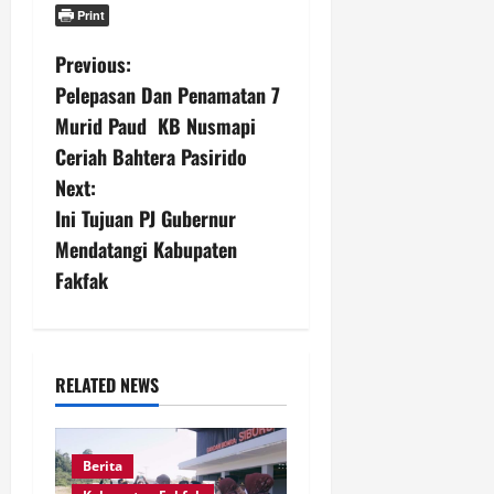
Print
P
Previous:
Pelepasan Dan Penamatan 7
o
Murid Paud KB Nusmapi
s
Ceriah Bahtera Pasirido
Next:
t
Ini Tujuan PJ Gubernur
n
Mendatangi Kabupaten
Fakfak
a
v
i
RELATED NEWS
g
Berita
a