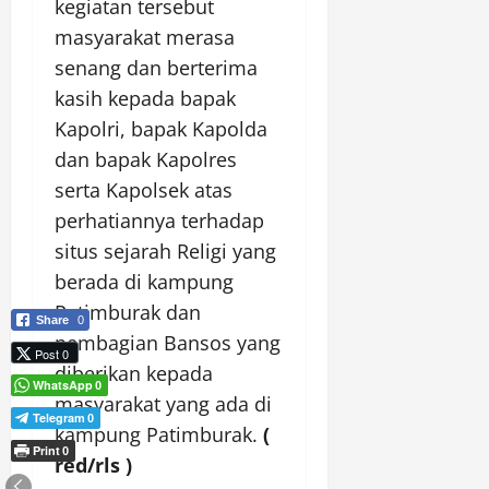
kegiatan tersebut
masyarakat merasa
senang dan berterima
kasih kepada bapak
Kapolri, bapak Kapolda
dan bapak Kapolres
serta Kapolsek atas
perhatiannya terhadap
situs sejarah Religi yang
berada di kampung
Patimburak dan
Share
0
pembagian Bansos yang
Post 0
diberikan kepada
WhatsApp
0
masyarakat yang ada di
Telegram
0
kampung Patimburak.
(
Print
0
red/rls )