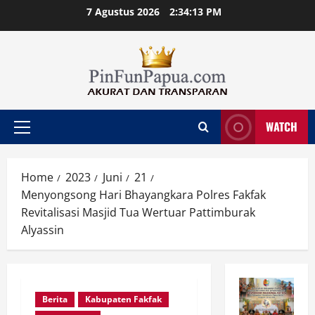
Skip
7 Agustus 2026
2:34:14 PM
to
content
WATCH
Primary
Menu
Home
2023
Juni
21
Menyongsong Hari Bhayangkara Polres Fakfak
Revitalisasi Masjid Tua Wertuar Pattimburak
Alyassin
Berita
Kabupaten Fakfak