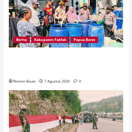
Berita
Kabupaten Fakfak
Papua Barat
Kapolres Fakfak AKBP Naim Ishak Turun
Langsung Salurkan 6.600 Liter Air Bersih untuk
Warga Fakfak Selatan
Risman Bauw
7 Agustus 2026
0