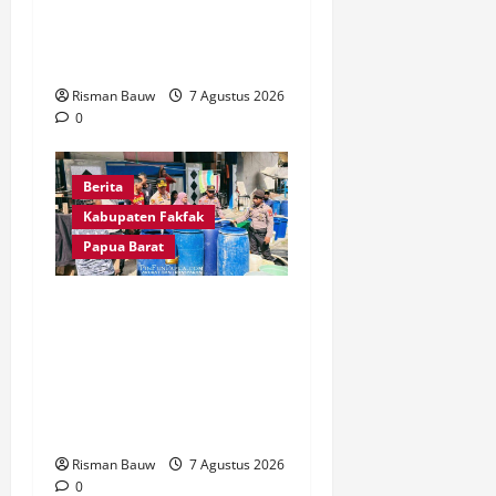
Tanah Papua, Polres
Fakfak Siagakan 214
Personel
Risman Bauw
7 Agustus 2026
0
Berita
Kabupaten Fakfak
Papua Barat
Kapolres Fakfak AKBP
Naim Ishak Turun
Langsung Salurkan 6.600
Liter Air Bersih untuk
Warga Fakfak Selatan
Risman Bauw
7 Agustus 2026
0