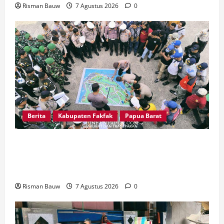
Risman Bauw
7 Agustus 2026
0
Berita
Kabupaten Fakfak
Papua Barat
Jelang Puncak 666 Tahun Agama Islam Masuk di
Tanah Papua, Polres Fakfak Siagakan 214
Personel
Risman Bauw
7 Agustus 2026
0