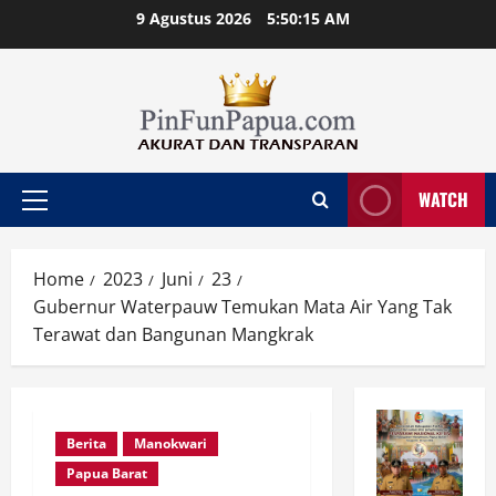
Skip
9 Agustus 2026
5:50:16 AM
to
content
WATCH
Primary
Menu
Home
2023
Juni
23
Gubernur Waterpauw Temukan Mata Air Yang Tak
Terawat dan Bangunan Mangkrak
Berita
Manokwari
Papua Barat