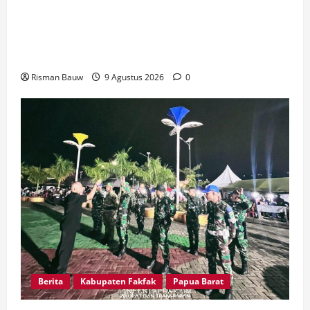
Dandim Fakfak Wahlin Rahman Tegaskan TNI
Hadir untuk Rakyat, Dua Gereja Rampung
Direhabilitasi
Risman Bauw
9 Agustus 2026
0
Berita
Kabupaten Fakfak
Papua Barat