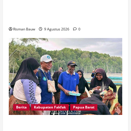
Kawal Peringatan 666 Tahun Agama Islam
Masuk Tanah Papua, Kodim Fakfak Pastikan
Perayaan Berlangsung Aman
Risman Bauw
9 Agustus 2026
0
Berita
Kabupaten Fakfak
Papua Barat
Disambut Tarian Yospan, Mahasiswa KKN STIA