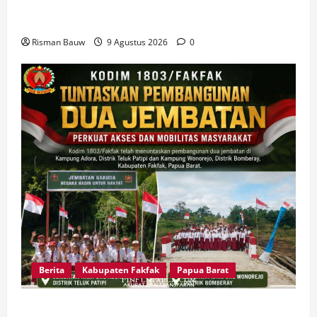
Asy-Syafi’iyah Fakfak Diterima Hangat di
Kampung Otoweri
Risman Bauw
9 Agustus 2026
0
Berita
Kabupaten Fakfak
Papua Barat
Dandim Wahlin Rahman: Dua Jembatan Ini Bukti