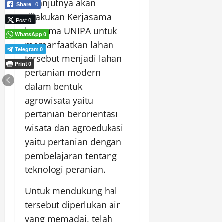
Selanjutnya akan
Share
0
dilakukan Kerjasama
Post 0
bersama UNIPA untuk
WhatsApp
0
memanfaatkan lahan
Telegram
0
tersebut menjadi lahan
Print
0
pertanian modern
dalam bentuk
agrowisata yaitu
pertanian berorientasi
wisata dan agroedukasi
yaitu pertanian dengan
pembelajaran tentang
teknologi peranian.
Untuk mendukung hal
tersebut diperlukan air
yang memadai, telah