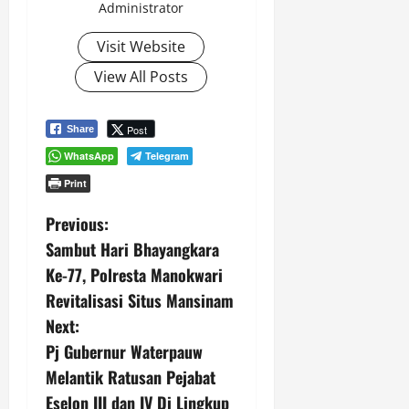
Administrator
Visit Website
View All Posts
Post
Share
WhatsApp
Telegram
Print
P
Previous:
Sambut Hari Bhayangkara
o
Ke-77, Polresta Manokwari
s
Revitalisasi Situs Mansinam
Next:
t
Pj Gubernur Waterpauw
n
Melantik Ratusan Pejabat
Eselon III dan IV Di Lingkup