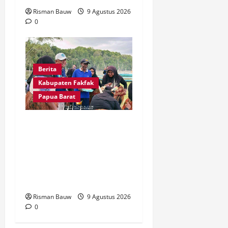
Risman Bauw
9 Agustus 2026
0
Berita
Kabupaten Fakfak
Papua Barat
Disambut Tarian Yospan,
Mahasiswa KKN STIA Asy-
Syafi’iyah Fakfak Diterima
Hangat di Kampung
Otoweri
Risman Bauw
9 Agustus 2026
0