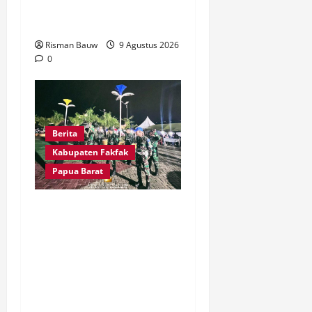
Gereja Rampung
Direhabilitasi
Risman Bauw
9 Agustus 2026
0
Berita
Kabupaten Fakfak
Papua Barat
Kawal Peringatan 666
Tahun Agama Islam
Masuk Tanah Papua,
Kodim Fakfak Pastikan
Perayaan Berlangsung
Aman