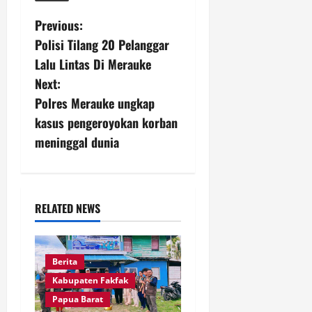
P
Previous:
Polisi Tilang 20 Pelanggar
o
Lalu Lintas Di Merauke
s
Next:
Polres Merauke ungkap
t
kasus pengeroyokan korban
n
meninggal dunia
a
v
RELATED NEWS
i
g
Berita
Kabupaten Fakfak
a
Papua Barat