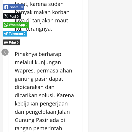
takut, karena sudah
Share
0
banyak makan korban
Post 0
jiwa di tanjakan maut
WhatsApp
0
itu,” terangnya.
Telegram
0
Print
0
Pihaknya berharap
melalui kunjungan
Wapres, permasalahan
gunung pasir dapat
dibicarakan dan
dicarikan solusi. Karena
kebijakan pengerjaan
dan pengelolaan Jalan
Gunung Pasir ada di
tangan pemerintah