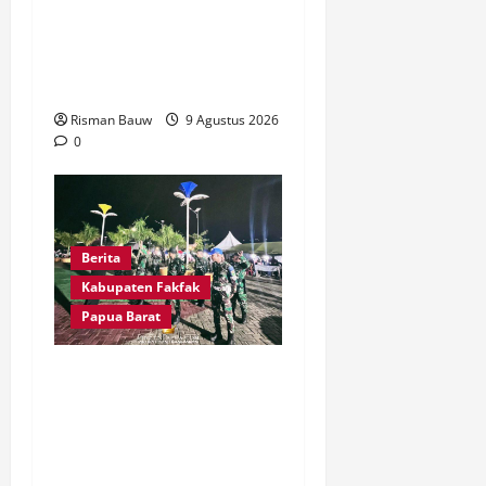
Hadir untuk Rakyat, Dua
Gereja Rampung
Direhabilitasi
Risman Bauw
9 Agustus 2026
0
Berita
Kabupaten Fakfak
Papua Barat
Kawal Peringatan 666
Tahun Agama Islam
Masuk Tanah Papua,
Kodim Fakfak Pastikan