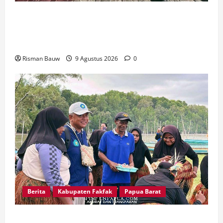
Kawal Peringatan 666 Tahun Agama Islam
Masuk Tanah Papua, Kodim Fakfak Pastikan
Perayaan Berlangsung Aman
Risman Bauw
9 Agustus 2026
0
Berita
Kabupaten Fakfak
Papua Barat
Disambut Tarian Yospan, Mahasiswa KKN STIA