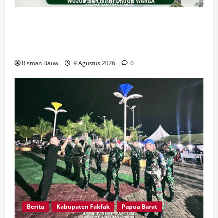
Dandim Fakfak Wahlin Rahman Tegaskan TNI
Hadir untuk Rakyat, Dua Gereja Rampung
Direhabilitasi
Risman Bauw
9 Agustus 2026
0
Berita
Kabupaten Fakfak
Papua Barat