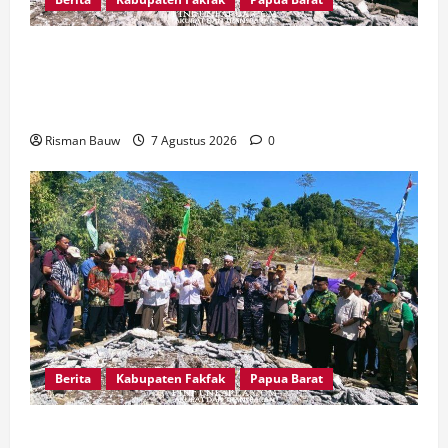
Sambut Puncak 666 Tahun Islam, Bupati Fakfak
dan Forkopimda Ziarah ke Situs Bersejarah
Kampung Gar
Risman Bauw
7 Agustus 2026
0
Berita
Kabupaten Fakfak
Papua Barat
Kapolres Fakfak, AKBP Naim Ishak Hadiri Doa