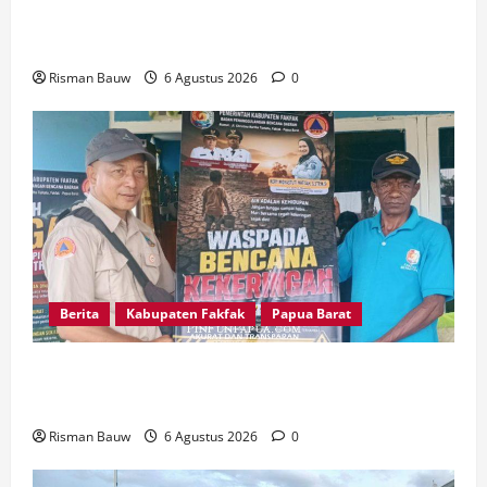
Syukuran 666 Tahun Masuknya Agama Islam di
Tanah Papua
Risman Bauw
6 Agustus 2026
0
Berita
Kabupaten Fakfak
Papua Barat
Kepala Kampung Otoweri Apresiasi Langkah
BPBD Fakfak Edukasi Warga Hadapi Kekeringan
Risman Bauw
6 Agustus 2026
0