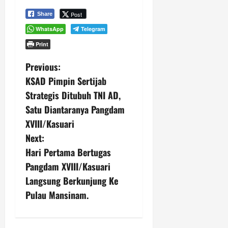
Post
Share
WhatsApp
Telegram
Print
P
Previous:
KSAD Pimpin Sertijab
o
Strategis Ditubuh TNI AD,
s
Satu Diantaranya Pangdam
XVIII/Kasuari
t
Next:
n
Hari Pertama Bertugas
Pangdam XVIII/Kasuari
a
Langsung Berkunjung Ke
v
Pulau Mansinam.
i