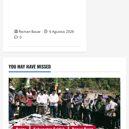
Apresiasi Langkah BPBD
Fakfak Edukasi Warga
Hadapi Kekeringan
Risman Bauw
6 Agustus 2026
0
YOU MAY HAVE MISSED
Berita
Kabupaten Fakfak
Papua Barat