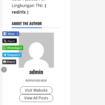
Lingkungan TNI.
(
red/rls )
ABOUT THE AUTHOR
Share
0
Post 0
WhatsApp
0
Telegram
0
Print
0
admin
Administrator
Visit Website
View All Posts