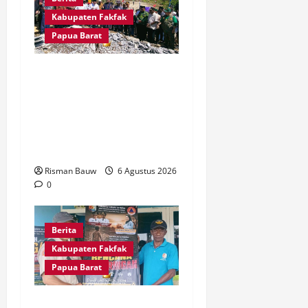
Kabupaten Fakfak
Papua Barat
Kapolres Fakfak, AKBP
Naim Ishak Hadiri Doa
Syukuran 666 Tahun
Masuknya Agama Islam di
Tanah Papua
Risman Bauw
6 Agustus 2026
0
Berita
Kabupaten Fakfak
Papua Barat
Kepala Kampung Otoweri