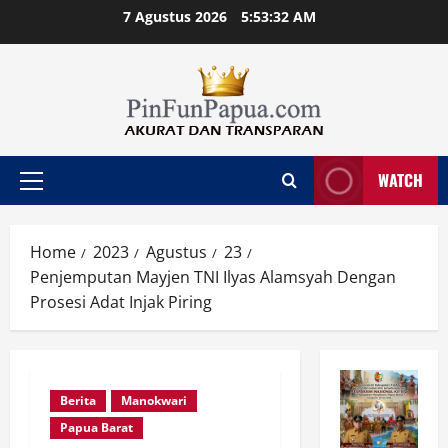
Skip
7 Agustus 2026
5:53:33 AM
to
content
WATCH
Primary
Menu
Home
2023
Agustus
23
Penjemputan Mayjen TNI Ilyas Alamsyah Dengan
Prosesi Adat Injak Piring
Berita
Manokwari
Papua Barat