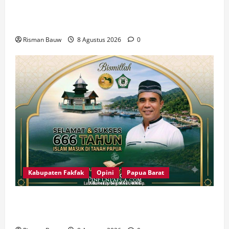
Papua, Ratusan Muslim Padati RTH KH Ma’ruf
Amin
Risman Bauw
8 Agustus 2026
0
Kabupaten Fakfak
Opini
Papua Barat
666 Tahun Islam di Tanah Papua: Sejarah yang
Harus Dirawat, Bukan Sekadar Dirayakan