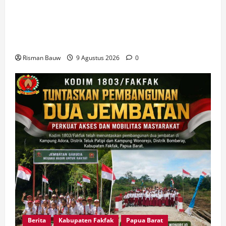
Disambut Tarian Yospan, Mahasiswa KKN STIA
Asy-Syafi’iyah Fakfak Diterima Hangat di
Kampung Otoweri
Risman Bauw
9 Agustus 2026
0
Berita
Kabupaten Fakfak
Papua Barat