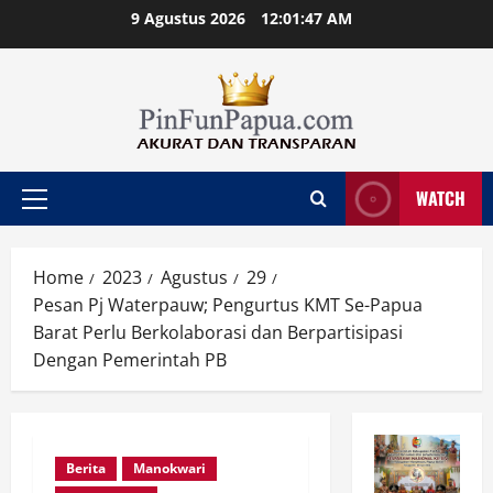
Skip
9 Agustus 2026
12:01:48 AM
to
content
WATCH
Primary
Menu
Home
2023
Agustus
29
Pesan Pj Waterpauw; Pengurtus KMT Se-Papua
Barat Perlu Berkolaborasi dan Berpartisipasi
Dengan Pemerintah PB
Berita
Manokwari