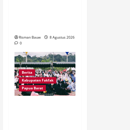
Dandim Wahlin Rahman:
Dua Jembatan Ini Bukti
Nyata TNI Peduli
Masyarakat Fakfak
Risman Bauw
8 Agustus 2026
0
Berita
Kabupaten Fakfak
Papua Barat
Pawai Fajar 666 Tahun
Islam Masuk Tanah Papua,
Ratusan Muslim Padati
RTH KH Ma’ruf Amin