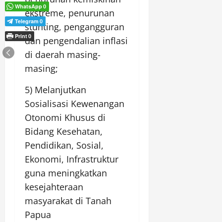
WhatsApp
0
ekstreme, penurunan
Telegram
0
stunting, pengangguran
Print
0
dan pengendalian inflasi
di daerah masing-
masing;
5) Melanjutkan
Sosialisasi Kewenangan
Otonomi Khusus di
Bidang Kesehatan,
Pendidikan, Sosial,
Ekonomi, Infrastruktur
guna meningkatkan
kesejahteraan
masyarakat di Tanah
Papua