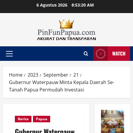
Skip
6 Agustus 2026
8:53:21 AM
to
content
WATCH
Primary
Menu
Home
2023
September
21
Gubernur Waterpauw Minta Kepala Daerah Se-
Tanah Papua Permudah Investasi
Berita
Papua
Gubernur Waterpauw