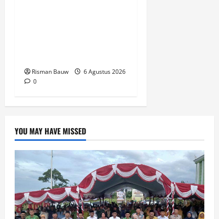
Pemkab Fakfak Salurkan
Drum Air dan Mesin
Babat Rumput, Perkuat
Ketahanan Air Bersih dan
Kebersihan Lingkungan
Risman Bauw
6 Agustus 2026
0
YOU MAY HAVE MISSED