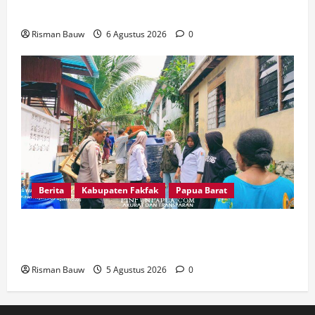
dan Kebersihan Lingkungan
Risman Bauw
6 Agustus 2026
0
Berita
Kabupaten Fakfak
Papua Barat
Kemarau Panjang, Polri-TNI-Pemkab Fakfak
Ringankan Beban Warga Kekurangan Air
Risman Bauw
5 Agustus 2026
0