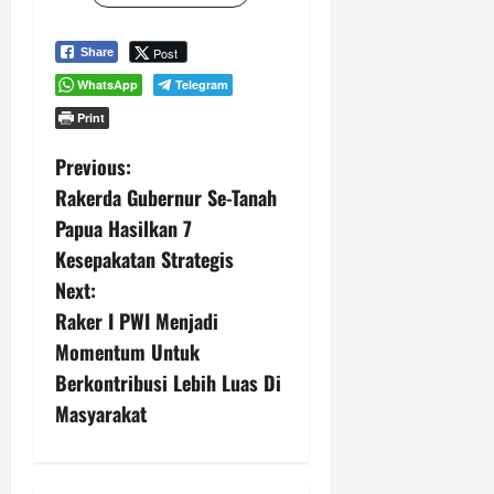
Post
Share
WhatsApp
Telegram
Print
P
Previous:
Rakerda Gubernur Se-Tanah
o
Papua Hasilkan 7
s
Kesepakatan Strategis
Next:
t
Raker I PWI Menjadi
n
Momentum Untuk
Berkontribusi Lebih Luas Di
a
Masyarakat
v