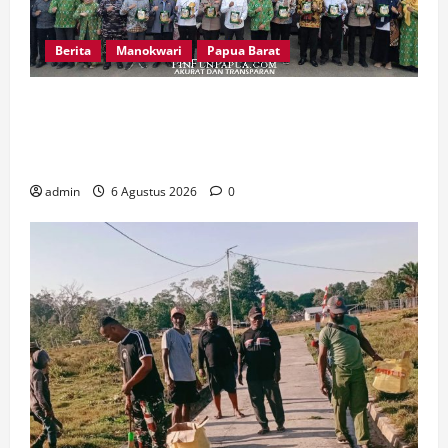
Berita
Manokwari
Papua Barat
Peringatan 666 Tahun Islam di Tanah Papua,
MUI Papua Barat Ajak Umat Perkuat Toleransi
dan Bangun Peradaban
admin
6 Agustus 2026
0