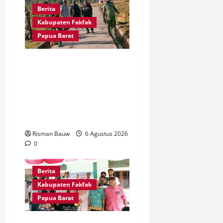
Berita
Kabupaten Fakfak
Papua Barat
Babinsa dan Warga
Kampung Otoweri Gotong
Royong Bersihkan
Lingkungan Sambut HUT
ke-81 RI
Risman Bauw
6 Agustus 2026
0
Berita
Kabupaten Fakfak
Papua Barat