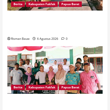
Berita
Kabupaten Fakfak
Papua Barat
Babinsa dan Warga Kampung Otoweri Gotong
Royong Bersihkan Lingkungan Sambut HUT ke-
81 RI
Risman Bauw
6 Agustus 2026
0
Berita
Kabupaten Fakfak
Papua Barat
Pemkab Fakfak Salurkan Drum Air dan Mesin
Babat Rumput, Perkuat Ketahanan Air Bersih