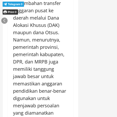
penambahan transfer
Telegram
0
anggaran pusat ke
Print
0
daerah melalui Dana
Alokasi Khusus (DAK)
maupun dana Otsus.
Namun, menurutnya,
pemerintah provinsi,
pemerintah kabupaten,
DPR, dan MRPB juga
memiliki tanggung
jawab besar untuk
memastikan anggaran
pendidikan benar-benar
digunakan untuk
menjawab persoalan
yang diamanatkan