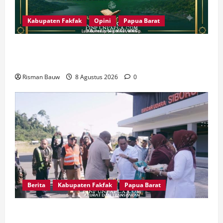
Kabupaten Fakfak
Opini
Papua Barat
666 Tahun Islam di Tanah Papua: Sejarah yang
Harus Dirawat, Bukan Sekadar Dirayakan
Risman Bauw
8 Agustus 2026
0
Berita
Kabupaten Fakfak
Papua Barat
Satu Tungku Tiga Batu Menggema, Bupati-