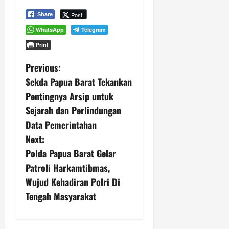
Post
Share
WhatsApp
Telegram
Print
P
Previous:
Sekda Papua Barat Tekankan
o
Pentingnya Arsip untuk
s
Sejarah dan Perlindungan
Data Pemerintahan
t
Next:
n
Polda Papua Barat Gelar
Patroli Harkamtibmas,
a
Wujud Kehadiran Polri Di
v
Tengah Masyarakat
i