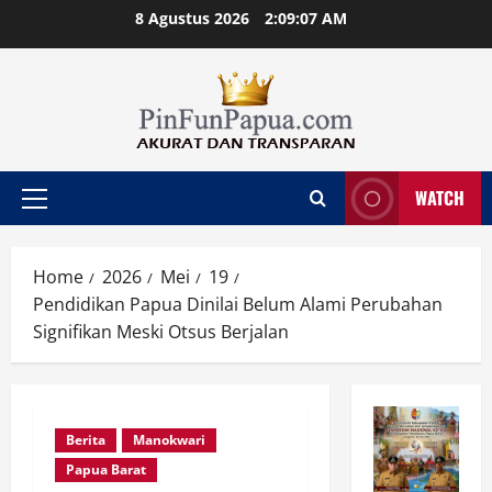
Skip
8 Agustus 2026
2:09:08 AM
to
content
WATCH
Primary
Menu
Home
2026
Mei
19
Pendidikan Papua Dinilai Belum Alami Perubahan
Signifikan Meski Otsus Berjalan
Berita
Manokwari
Papua Barat