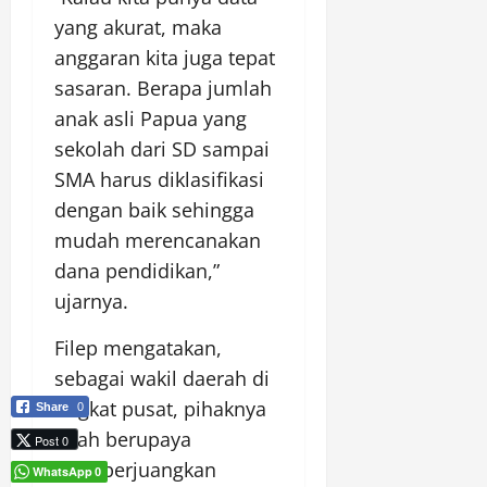
yang akurat, maka
anggaran kita juga tepat
sasaran. Berapa jumlah
anak asli Papua yang
sekolah dari SD sampai
SMA harus diklasifikasi
dengan baik sehingga
mudah merencanakan
dana pendidikan,”
ujarnya.
Filep mengatakan,
sebagai wakil daerah di
tingkat pusat, pihaknya
Share
0
telah berupaya
Post 0
memperjuangkan
WhatsApp
0