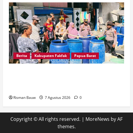
Berita
Kabupaten Fakfak
Papua Barat
Kapolres Fakfak AKBP Naim Ishak Turun
Langsung Salurkan 6.600 Liter Air Bersih untuk
Warga Fakfak Selatan
Risman Bauw
7 Agustus 2026
0
Copyright © All rights reserved.
|
MoreNews
by AF
themes.