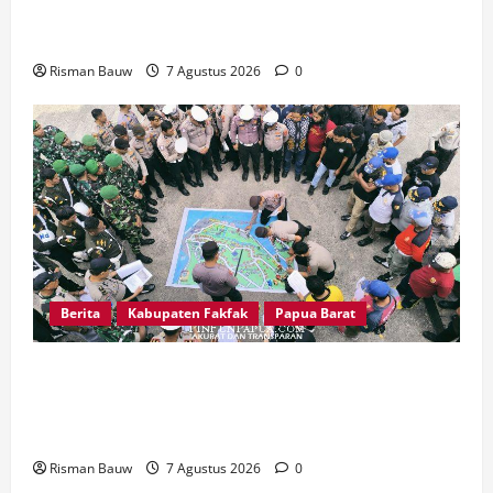
Wabup Fakfak Sambut Gubernur Papua dan
Papua Barat
Risman Bauw
7 Agustus 2026
0
Berita
Kabupaten Fakfak
Papua Barat
Jelang Puncak 666 Tahun Agama Islam Masuk di
Tanah Papua, Polres Fakfak Siagakan 214
Personel
Risman Bauw
7 Agustus 2026
0