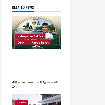
g
RELATED NEWS
a
t
i
Kabupaten Fakfak
o
Opini
Papua Barat
n
666 Tahun Islam di Tanah
Papua: Sejarah yang
Harus Dirawat, Bukan
Sekadar Dirayakan
Risman Bauw
8 Agustus 2026
0
Berita