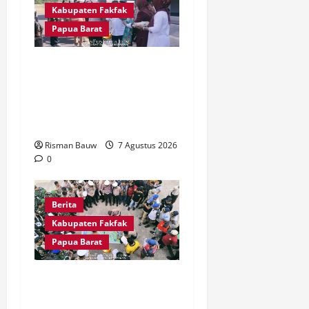
Kabupaten Fakfak
Papua Barat
Satu Tungku Tiga Batu
Menggema, Bupati-Wabup
Fakfak Sambut Gubernur
Papua dan Papua Barat
Risman Bauw
7 Agustus 2026
0
Berita
Kabupaten Fakfak
Papua Barat
Jelang Puncak 666 Tahun
Agama Islam Masuk di