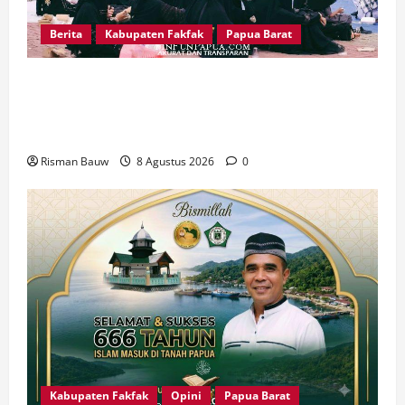
Berita
Kabupaten Fakfak
Papua Barat
Pawai Fajar 666 Tahun Islam Masuk Tanah
Papua, Ratusan Muslim Padati RTH KH Ma’ruf
Amin
Risman Bauw
8 Agustus 2026
0
Kabupaten Fakfak
Opini
Papua Barat