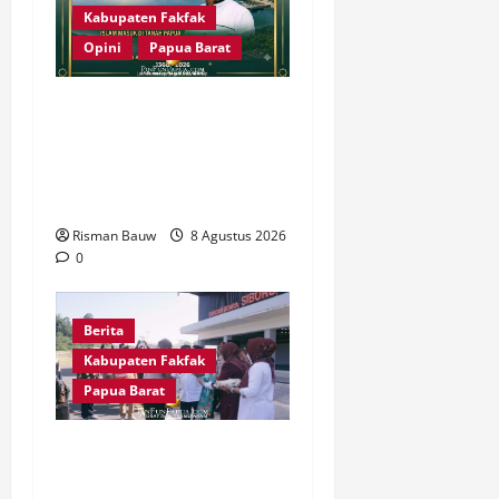
Kabupaten Fakfak
Opini
Papua Barat
666 Tahun Islam di Tanah
Papua: Sejarah yang
Harus Dirawat, Bukan
Sekadar Dirayakan
Risman Bauw
8 Agustus 2026
0
Berita
Kabupaten Fakfak
Papua Barat
Satu Tungku Tiga Batu
Menggema, Bupati-Wabup