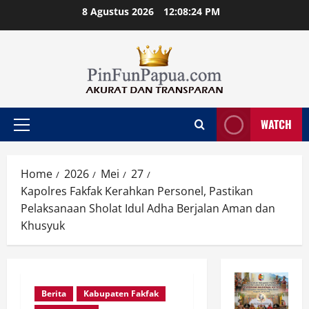
Skip
8 Agustus 2026
12:08:24 PM
to
content
WATCH
Primary
Menu
Home
2026
Mei
27
Kapolres Fakfak Kerahkan Personel, Pastikan
Pelaksanaan Sholat Idul Adha Berjalan Aman dan
Khusyuk
Berita
Kabupaten Fakfak