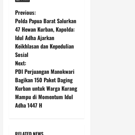
P
Previous:
Polda Papua Barat Salurkan
o
47 Hewan Kurban, Kapolda:
s
Idul Adha Ajarkan
Keikhlasan dan Kepedulian
t
Sosial
n
Next:
PDI Perjuangan Manokwari
a
Bagikan 150 Paket Daging
v
Kurban untuk Warga Kurang
Mampu di Momentum Idul
i
Adha 1447 H
g
a
RELATED NEWS