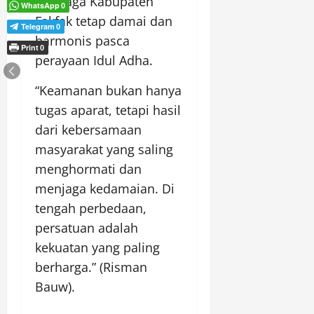
menjaga Kabupaten
WhatsApp
0
Fakfak tetap damai dan
Telegram
0
harmonis pasca
Print
0
perayaan Idul Adha.
“Keamanan bukan hanya
tugas aparat, tetapi hasil
dari kebersamaan
masyarakat yang saling
menghormati dan
menjaga kedamaian. Di
tengah perbedaan,
persatuan adalah
kekuatan yang paling
berharga.” (Risman
Bauw).