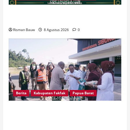
666 Tahun Islam di Tanah Papua: Sejarah yang
Harus Dirawat, Bukan Sekadar Dirayakan
Risman Bauw
8 Agustus 2026
0
Berita
Kabupaten Fakfak
Papua Barat
Satu Tungku Tiga Batu Menggema, Bupati-
Wabup Fakfak Sambut Gubernur Papua dan
Papua Barat