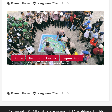
Risman Bauw
7 Agustus 2026
0
Berita
Kabupaten Fakfak
Papua Barat
Jelang Puncak 666 Tahun Agama Islam Masuk di
Tanah Papua, Polres Fakfak Siagakan 214
Personel
Risman Bauw
7 Agustus 2026
0
Copyright © All rights reserved.
|
MoreNews
by AF