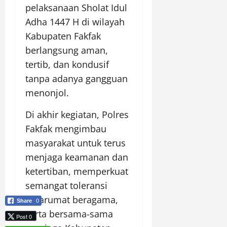
pelaksanaan Sholat Idul
Adha 1447 H di wilayah
Kabupaten Fakfak
berlangsung aman,
tertib, dan kondusif
tanpa adanya gangguan
menonjol.
Di akhir kegiatan, Polres
Fakfak mengimbau
masyarakat untuk terus
menjaga keamanan dan
ketertiban, memperkuat
semangat toleransi
antarumat beragama,
Share
0
serta bersama-sama
Post 0