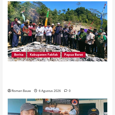
Berita
Kabupaten Fakfak
Papua Barat
Kapolres Fakfak, AKBP Naim Ishak Hadiri Doa
Syukuran 666 Tahun Masuknya Agama Islam di
Tanah Papua
Risman Bauw
6 Agustus 2026
0