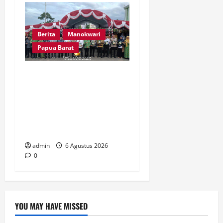
Berita
Manokwari
Papua Barat
Peringatan 666 Tahun
Islam di Tanah Papua, MUI
Papua Barat Ajak Umat
Perkuat Toleransi dan
Bangun Peradaban
admin
6 Agustus 2026
0
YOU MAY HAVE MISSED