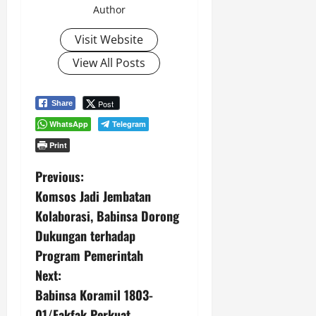
Author
Visit Website
View All Posts
Post
Share
WhatsApp
Telegram
Print
P
Previous:
Komsos Jadi Jembatan
o
Kolaborasi, Babinsa Dorong
s
Dukungan terhadap
Program Pemerintah
t
Next:
n
Babinsa Koramil 1803-
01/Fakfak Perkuat