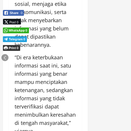
sosial, menjaga etika
berkomunikasi, serta
Share
0
tidak menyebarkan
Post 0
informasi yang belum
WhatsApp
0
dapat dipastikan
Telegram
0
kebenarannya.
Print
0
“Di era keterbukaan
informasi saat ini, satu
informasi yang benar
mampu menciptakan
ketenangan, sedangkan
informasi yang tidak
terverifikasi dapat
menimbulkan keresahan
di tengah masyarakat,”