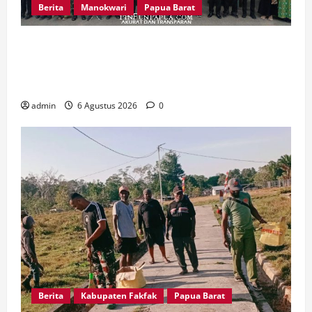
Berita
Manokwari
Papua Barat
Peringatan 666 Tahun Islam di Tanah Papua,
MUI Papua Barat Ajak Umat Perkuat Toleransi
dan Bangun Peradaban
admin
6 Agustus 2026
0
Berita
Kabupaten Fakfak
Papua Barat