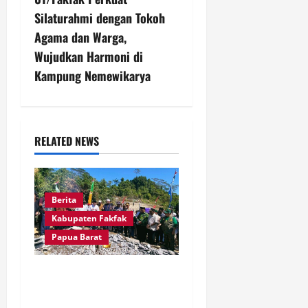
a
Silaturahmi dengan Tokoh
v
Agama dan Warga,
Wujudkan Harmoni di
i
Kampung Nemewikarya
g
a
RELATED NEWS
t
i
Berita
o
Kabupaten Fakfak
n
Papua Barat
Kapolres Fakfak, AKBP
Naim Ishak Hadiri Doa