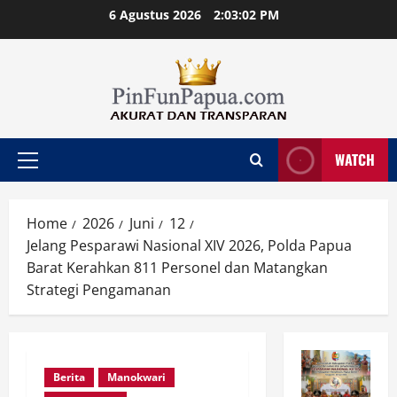
Skip
6 Agustus 2026
2:03:03 PM
to
content
WATCH
Primary
Menu
Home
2026
Juni
12
Jelang Pesparawi Nasional XIV 2026, Polda Papua
Barat Kerahkan 811 Personel dan Matangkan
Strategi Pengamanan
Berita
Manokwari