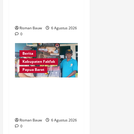
Syukuran 666 Tahun
Masuknya Agama Islam di
Tanah Papua
Risman Bauw
6 Agustus 2026
0
Berita
Kabupaten Fakfak
Papua Barat
Kepala Kampung Otoweri
Apresiasi Langkah BPBD
Fakfak Edukasi Warga
Hadapi Kekeringan
Risman Bauw
6 Agustus 2026
0