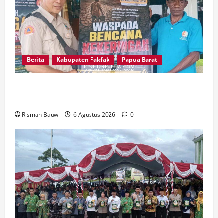
Berita
Kabupaten Fakfak
Papua Barat
Kepala Kampung Otoweri Apresiasi Langkah
BPBD Fakfak Edukasi Warga Hadapi Kekeringan
Risman Bauw
6 Agustus 2026
0