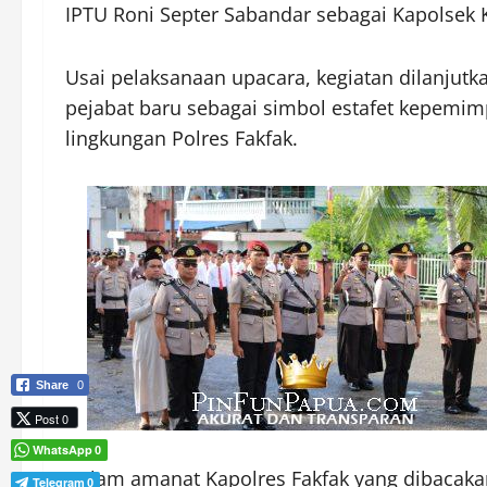
IPTU Roni Septer Sabandar sebagai Kapolsek 
Usai pelaksanaan upacara, kegiatan dilanjut
pejabat baru sebagai simbol estafet kepemi
lingkungan Polres Fakfak.
Share
0
Post 0
WhatsApp
0
Dalam amanat Kapolres Fakfak yang dibacaka
Telegram
0