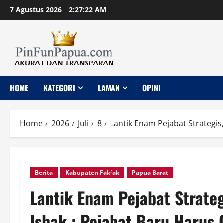
Skip
7 Agustus 2026
2:27:23 AM
to
content
HOME
KATEGORI
LAMAN
OPINI
Home
2026
Juli
8
Lantik Enam Pejabat Strategis
Berita
Kabupaten Fakfak
Papua Barat
Lantik Enam Pejabat Strate
Ishak : Pejabat Baru Harus