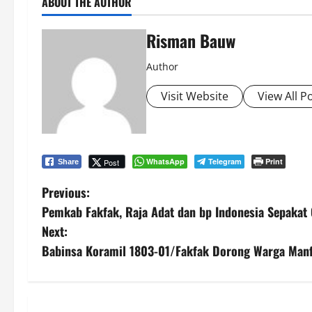
ABOUT THE AUTHOR
Risman Bauw
Author
Visit Website
View All P
WhatsApp
Telegram
Print
Post
Share
P
Previous:
Pemkab Fakfak, Raja Adat dan bp Indonesia Sepaka
o
Next:
s
Babinsa Koramil 1803-01/Fakfak Dorong Warga Manf
t