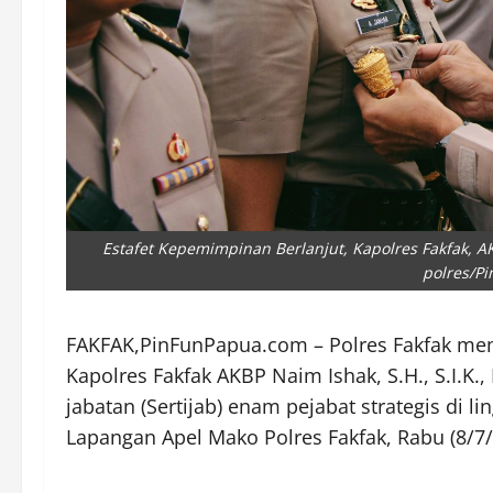
Estafet Kepemimpinan Berlanjut, Kapolres Fakfak, AK
polres/P
FAKFAK,PinFunPapua.com – Polres Fakfak mem
Kapolres Fakfak AKBP Naim Ishak, S.H., S.I.K
jabatan (Sertijab) enam pejabat strategis di 
Lapangan Apel Mako Polres Fakfak, Rabu (8/7/