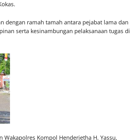
Kokas.
kan dengan ramah tamah antara pejabat lama dan
mpinan serta kesinambungan pelaksanaan tugas di
n Wakapolres Kompol Henderjetha H. Yassu,