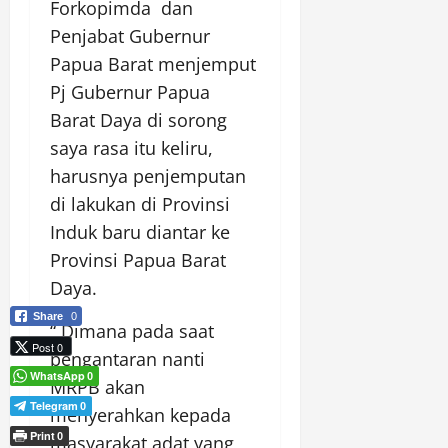
Forkopimda dan
Penjabat Gubernur
Papua Barat menjemput
Pj Gubernur Papua
Barat Daya di sorong
saya rasa itu keliru,
harusnya penjemputan
di lakukan di Provinsi
Induk baru diantar ke
Provinsi Papua Barat
Daya.
Share
0
“ Dimana pada saat
Post 0
pengantaran nanti
WhatsApp
0
MRPB akan
Telegram
0
menyerahkan kepada
Print
0
masyarakat adat yang