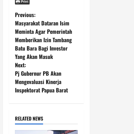
Print
P
Previous:
Masyarakat Dataran Isim
o
Meminta Agar Pemerintah
s
Memberikan Izin Tambang
Batu Bara Bagi Investor
t
Yang Akan Masuk
n
Next:
Pj Gubernur PB Akan
a
Mengevaluasi Kinerja
v
Inspektorat Papua Barat
i
g
RELATED NEWS
a