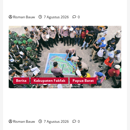
Wabup Fakfak Sambut Gubernur Papua dan
Papua Barat
Risman Bauw
7 Agustus 2026
0
Berita
Kabupaten Fakfak
Papua Barat
Jelang Puncak 666 Tahun Agama Islam Masuk di
Tanah Papua, Polres Fakfak Siagakan 214
Personel
Risman Bauw
7 Agustus 2026
0