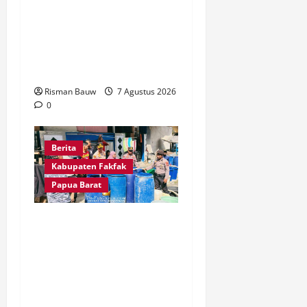
Agama Islam Masuk di
Tanah Papua, Polres
Fakfak Siagakan 214
Personel
Risman Bauw
7 Agustus 2026
0
Berita
Kabupaten Fakfak
Papua Barat
Kapolres Fakfak AKBP
Naim Ishak Turun
Langsung Salurkan 6.600
Liter Air Bersih untuk
Warga Fakfak Selatan