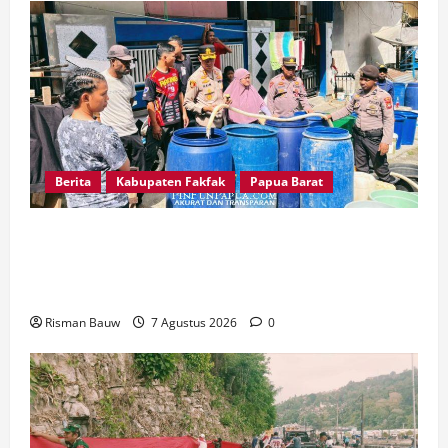
Berita
Kabupaten Fakfak
Papua Barat
Kapolres Fakfak AKBP Naim Ishak Turun
Langsung Salurkan 6.600 Liter Air Bersih untuk
Warga Fakfak Selatan
Risman Bauw
7 Agustus 2026
0