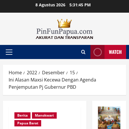
Skip
8 Agustus 2026
5:31:45 PM
to
content
WATCH
Primary
Menu
Home
2022
Desember
15
Ini Alasan Maxsi Kecewa Dengan Agenda
Penjemputan Pj Gubernur PBD
Berita
Manokwari
Papua Barat