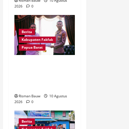
Risman Bauw
10 Agustus
2026
0
Berita
Kabupaten Fakfak
Papua Barat
Jaga Amanah Negara,
Polres Fakfak Raih
Peringkat I IKPA
Semester I 2026
Risman Bauw
10 Agustus
2026
0
Berita