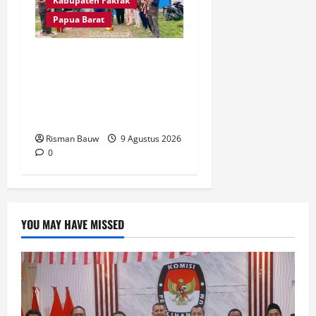
Kabupaten Fakfak
Papua Barat
Pertama Kali Jadi Lokasi
KKN STIA, Kepala
Kampung Otoweri: Ini
Berkat bagi Kami
Risman Bauw
9 Agustus 2026
0
YOU MAY HAVE MISSED