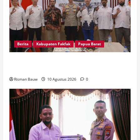
Berita
Kabupaten Fakfak
Papua Barat
Kapolres Fakfak Perkuat Koordinasi dengan
KPU, Keamanan Tahapan Pemilu Jadi Prioritas
Risman Bauw
10 Agustus 2026
0