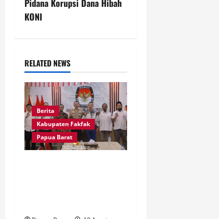
v
Pidana Korupsi Dana Hibah
KONI
i
g
a
RELATED NEWS
t
i
Berita
o
Kabupaten Fakfak
Papua Barat
n
Kapolres Fakfak Perkuat
Koordinasi dengan KPU,
Keamanan Tahapan
Pemilu Jadi Prioritas