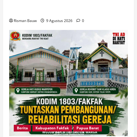
Pertama Kali Jadi Lokasi KKN STIA, Kepala
Kampung Otoweri: Ini Berkat bagi Kami
Risman Bauw
9 Agustus 2026
0
Berita
Kabupaten Fakfak
Papua Barat