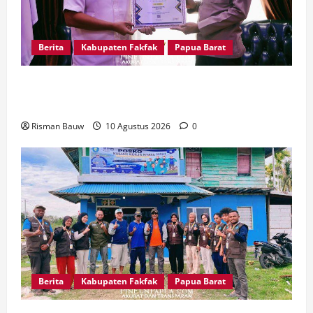
Berita
Kabupaten Fakfak
Papua Barat
Jaga Amanah Negara, Polres Fakfak Raih
Peringkat I IKPA Semester I 2026
Risman Bauw
10 Agustus 2026
0
Berita
Kabupaten Fakfak
Papua Barat