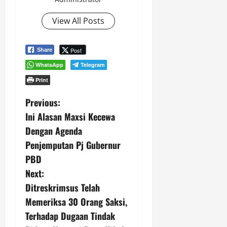
View All Posts
Post
Share
WhatsApp
Telegram
Print
P
Previous:
Ini Alasan Maxsi Kecewa
o
Dengan Agenda
s
Penjemputan Pj Gubernur
PBD
t
Next:
n
Ditreskrimsus Telah
Memeriksa 30 Orang Saksi,
a
Terhadap Dugaan Tindak