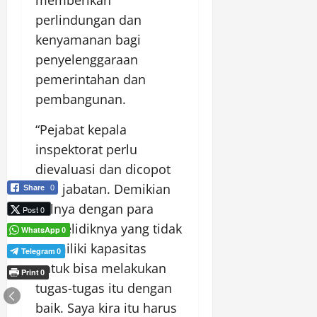
perlindungan dan
kenyamanan bagi
penyelenggaraan
pemerintahan dan
pembangunan.
“Pejabat kepala
inspektorat perlu
dievaluasi dan dicopot
dari jabatan. Demikian
Share
0
halnya dengan para
Post 0
penyelidiknya yang tidak
WhatsApp
0
memiliki kapasitas
Telegram
0
untuk bisa melakukan
Print
0
tugas-tugas itu dengan
baik. Saya kira itu harus