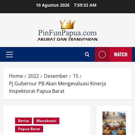
Skip
10 Agustus 2026
7:59:33 AM
to
content
WATCH
Primary
Menu
Home
2022
Desember
15
Pj Gubernur PB Akan Mengevaluasi Kinerja
Inspektorat Papua Barat
Berita
Manokwari
Papua Barat