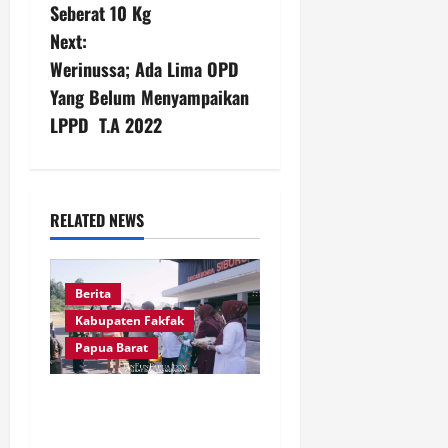
s
Seberat 10 Kg
Next:
t
Werinussa; Ada Lima OPD
n
Yang Belum Menyampaikan
LPPD T.A 2022
a
v
i
RELATED NEWS
g
Berita
a
Kabupaten Fakfak
t
Papua Barat
i
Satu Tungku Tiga Batu
o
Menggema, Bupati-Wabup