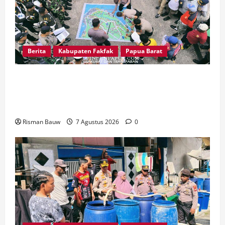
Berita
Kabupaten Fakfak
Papua Barat
Jelang Puncak 666 Tahun Agama Islam Masuk di
Tanah Papua, Polres Fakfak Siagakan 214
Personel
Risman Bauw
7 Agustus 2026
0