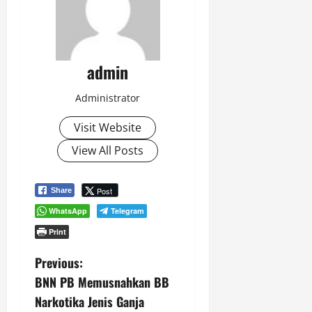
admin
Administrator
Visit Website
View All Posts
Post
Share
WhatsApp
Telegram
Print
P
Previous:
BNN PB Memusnahkan BB
o
Narkotika Jenis Ganja