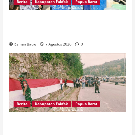
Berita
Kabupaten Fakfak
Papua Barat
Kapolres Fakfak AKBP Naim Ishak Turun
Langsung Salurkan 6.600 Liter Air Bersih untuk
Warga Fakfak Selatan
Risman Bauw
7 Agustus 2026
0
Berita
Kabupaten Fakfak
Papua Barat
Sambut HUT ke-81 RI, Koramil Fakfak dan PPM
Bentangkan Merah Putih 300 Meter di Jalan Yos