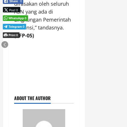
Share
0
dirasakan oleh seluruh
Post 0
ASN yang ada di
WhatsApp
Lingkungan Pemerintah
0
Provinsi,” tandasnya.
Telegram
0
(PFP-05)
Print
0
ABOUT THE AUTHOR