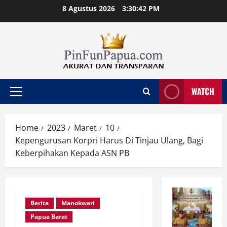
Skip
8 Agustus 2026
3:30:42 PM
to
content
WATCH
Primary
Menu
Home
2023
Maret
10
Kepengurusan Korpri Harus Di Tinjau Ulang, Bagi
Keberpihakan Kepada ASN PB
Berita
Manokwari
Papua Barat