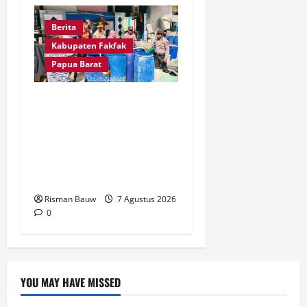
Berita
Kabupaten Fakfak
Papua Barat
Kapolres Fakfak AKBP
Naim Ishak Turun
Langsung Salurkan 6.600
Liter Air Bersih untuk
Warga Fakfak Selatan
Risman Bauw
7 Agustus 2026
0
YOU MAY HAVE MISSED