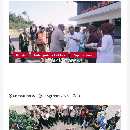
Berita
Kabupaten Fakfak
Papua Barat
Satu Tungku Tiga Batu Menggema, Bupati-
Wabup Fakfak Sambut Gubernur Papua dan
Papua Barat
Risman Bauw
7 Agustus 2026
0