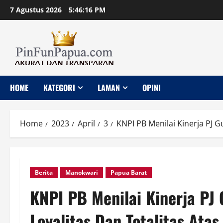
Skip
7 Agustus 2026
5:46:18 PM
to
content
HOME
KATEGORI
LAMAN
OPINI
Home
2023
April
3
KNPI PB Menilai Kinerja PJ G
Berita
Manokwari
Papua Barat
KNPI PB Menilai Kinerja PJ
Loyalitas Dan Totalitas Atas