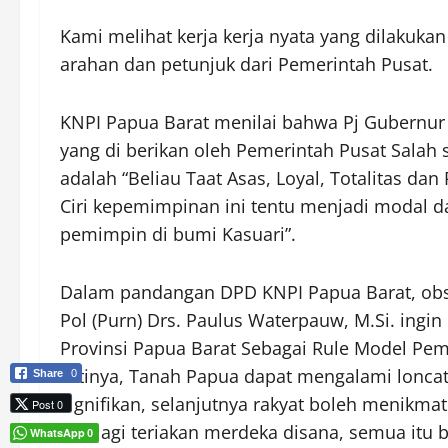
Kami melihat kerja kerja nyata yang dilakuk
arahan dan petunjuk dari Pemerintah Pusat.
KNPI Papua Barat menilai bahwa Pj Gubernur 
yang di berikan oleh Pemerintah Pusat Salah 
adalah “Beliau Taat Asas, Loyal, Totalitas d
Ciri kepemimpinan ini tentu menjadi modal d
pemimpin di bumi Kasuari”.
Dalam pandangan DPD KNPI Papua Barat, obs
Pol (Purn) Drs. Paulus Waterpauw, M.Si. ingin
Provinsi Papua Barat Sebagai Rule Model Pe
Artinya, Tanah Papua dapat mengalami lonc
Share
0
signifikan, selanjutnya rakyat boleh menikmat
Post 0
ada lagi teriakan merdeka disana, semua itu
WhatsApp
0