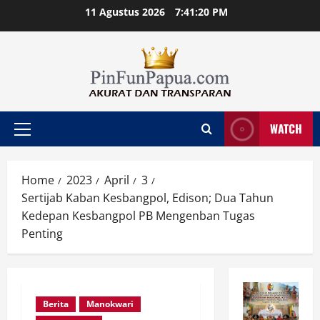
Skip
11 Agustus 2026
7:41:20 PM
to
content
WATCH
Primary
Menu
Home
2023
April
3
Sertijab Kaban Kesbangpol, Edison; Dua Tahun
Kedepan Kesbangpol PB Mengenban Tugas
Penting
Berita
Manokwari