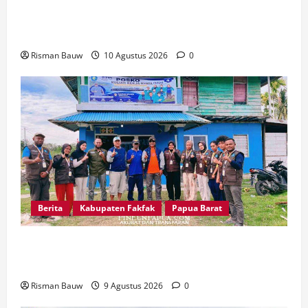
Jaga Amanah Negara, Polres Fakfak Raih
Peringkat I IKPA Semester I 2026
Risman Bauw
10 Agustus 2026
0
Berita
Kabupaten Fakfak
Papua Barat
Pertama Kali Jadi Lokasi KKN STIA, Kepala
Kampung Otoweri: Ini Berkat bagi Kami
Risman Bauw
9 Agustus 2026
0