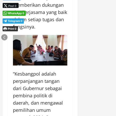
memberikan dukungan
Post 0
dan kerjasama yang baik
WhatsApp
0
dalam setiap tugas dan
Telegram
0
fungsinya.
Print
0
“Kesbangpol adalah
perpanjangan tangan
dari Gubernur sebagai
pembina politik di
daerah, dan mengawal
pemilihan umum