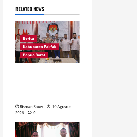
i
RELATED NEWS
g
a
t
Berita
Kabupaten Fakfak
i
Papua Barat
o
Kapolres Fakfak Perkuat
n
Koordinasi dengan KPU,
Keamanan Tahapan
Pemilu Jadi Prioritas
Risman Bauw
10 Agustus
2026
0