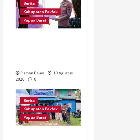
Berita
Kabupaten Fakfak
Papua Barat
Jaga Amanah Negara,
Polres Fakfak Raih
Peringkat I IKPA
Semester I 2026
Risman Bauw
10 Agustus
2026
0
Berita
Kabupaten Fakfak
Papua Barat
Pertama Kali Jadi Lokasi