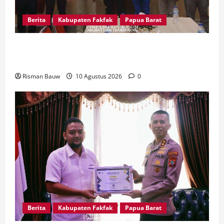
Berita
Kabupaten Fakfak
Papua Barat
Kapolres Fakfak Perkuat Koordinasi dengan
KPU, Keamanan Tahapan Pemilu Jadi Prioritas
Risman Bauw
10 Agustus 2026
0
Berita
Kabupaten Fakfak
Papua Barat