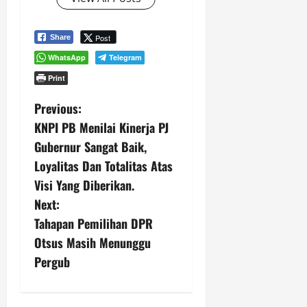
Post
Share
WhatsApp
Telegram
Print
P
Previous:
KNPI PB Menilai Kinerja PJ
o
Gubernur Sangat Baik,
s
Loyalitas Dan Totalitas Atas
Visi Yang Diberikan.
t
Next:
n
Tahapan Pemilihan DPR
Otsus Masih Menunggu
a
Pergub
v